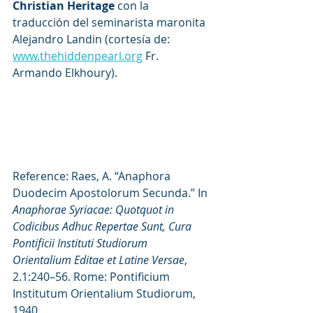
Christian Heritage
 con la 
traducción del seminarista maronita 
Alejandro Landin
(cortesía de: 
www.thehiddenpearl.org
 Fr. 
Armando Elkhoury).
Reference: Raes, A. “Anaphora 
Duodecim Apostolorum Secunda.” In 
Anaphorae Syriacae: Quotquot in 
Codicibus Adhuc Repertae Sunt, Cura 
Pontificii Instituti Studiorum 
Orientalium Editae et Latine Versae
, 
2.1:240–56. Rome: Pontificium 
Institutum Orientalium Studiorum, 
1940.