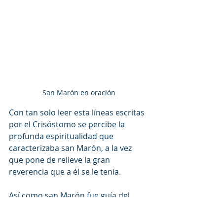
San Marón en oración
Con tan solo leer esta líneas escritas 
por el Crisóstomo se percibe la 
profunda espiritualidad que 
caracterizaba san Marón, a la vez 
que pone de relieve la gran 
reverencia que a él se le tenía.
Así como san Marón fue guía del 
gran san Juan Crisóstomo,  lo fue 
también para un pueblo que 