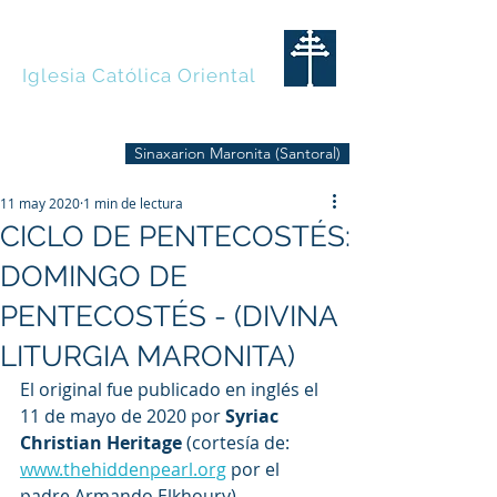
MARONITAS
Iglesia Católica Oriental
Sinaxarion Maronita (Santoral)
11 may 2020
1 min de lectura
CICLO DE PENTECOSTÉS:
DOMINGO DE
PENTECOSTÉS - (DIVINA
LITURGIA MARONITA)
El original fue publicado en inglés el 
11 de mayo de 2020 por 
Syriac 
Christian Heritage
 (cortesía de: 
www.thehiddenpearl.org
 por el 
padre Armando Elkhoury) 