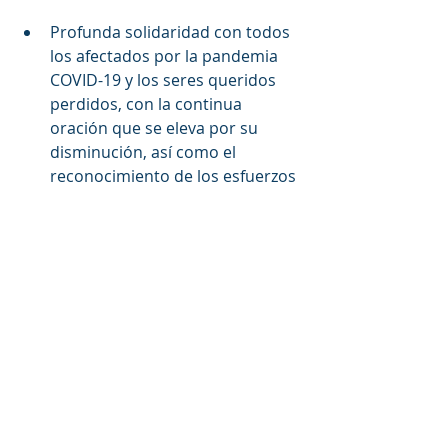
Profunda solidaridad con todos 
los afectados por la pandemia 
COVID-19 y los seres queridos 
perdidos, con la continua 
oración que se eleva por su 
disminución, así como el 
reconocimiento de los esfuerzos 
de todos los equipos médicos y 
sociales dedicados a hacer 
frente a las repercusiones de 
esta pandemia.
El llamado sostenido a poner fin 
a las guerras y conflictos 
destructivos en el Medio 
Oriente, a proteger la dignidad 
humana y a construir la paz 
sobre la base de la justicia y el 