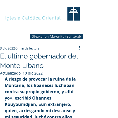
MARONITAS
Iglesia Católica Oriental
Sinaxarion Maronita (Santoral)
3 dic 2022
5 min de lectura
El último gobernador del
Monte Líbano
Actualizado:
10 dic 2022
A riesgo de provocar la ruina de la 
Montaña, los libaneses luchaban 
contra su propio gobierno, y «fui 
yo», escribió Ohannes 
Kouyoumdjian, «un extranjero, 
quien, arriesgando mi descanso y 
mi seguridad, luché contra ellos 