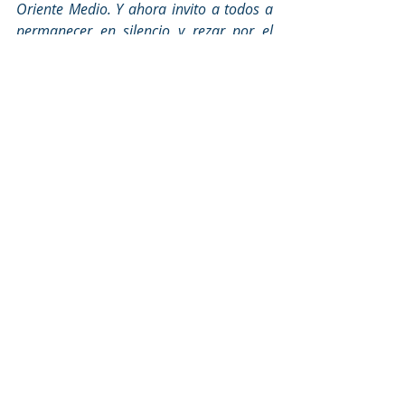
Oriente Medio. Y ahora invito a todos a 
permanecer en silencio y rezar por el 
Líbano”.
#PapaFrancisco
#Líbano
Foto 2:
 Cartel («
Banner
») de la
 «Ordre 