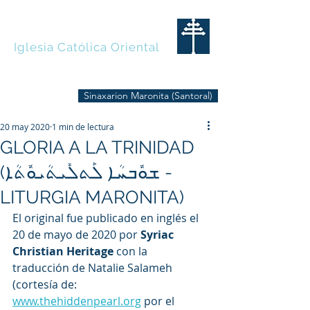
MARONITAS
Iglesia Católica Oriental
Sinaxarion Maronita (Santoral)
20 may 2020
1 min de lectura
GLORIA A LA TRINIDAD
(ܫܘܽܒܚܳܐ ܠܰܬܠܺܝܬܳܝܘܽܬܳܐ -
LITURGIA MARONITA)
El original fue publicado en inglés el 
20 de mayo de 2020 por 
Syriac 
Christian Heritage
 con la 
traducción de Natalie Salameh 
(cortesía de: 
www.thehiddenpearl.org
 por el 