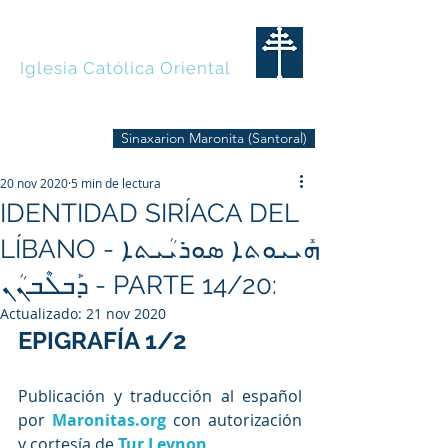
MARONITAS
Iglesia Católica Oriental
Sinaxarion Maronita (Santoral)
20 nov 2020
5 min de lectura
IDENTIDAD SIRÍACA DEL
LÍBANO - ܗܺܝܝܘܬܐ ܣܘܪܝܳܝܬܐ
ܕܰܒܠܶܒܢܳܢ - PARTE 14/20:
Actualizado:
21 nov 2020
EPIGRAFÍA 1/2
Publicación y traducción al español 
por 
Maronitas.org
 con autorización 
y cortesía de
Tur Levnon
.