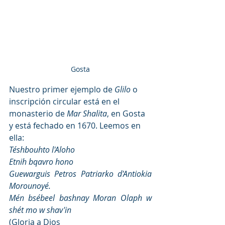
Gosta
Nuestro primer ejemplo de 
Glilo
 o 
inscripción circular está en el 
monasterio de 
Mar Shalita
, en Gosta 
y está fechado en 1670. Leemos en 
ella:   
Téshbouhto l'Aloho                        
Etnih bqavro hono 
Guewarguis Petros Patriarko d'Antiokia 
Morounoyé.
Mén bsébeel bashnay Moran Olaph w 
shét mo w shav'in    
(Gloria a Dios