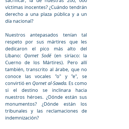
sacrificar, la de nuestras 200, 000 
víctimas inocentes? ¿Cuándo tendrán 
derecho a una plaza pública y a un 
día nacional?
Nuestros antepasados tenían tal 
respeto por sus mártires que les 
dedicaron el pico más alto del 
Líbano: 
Qornet Sodé 
(en siríaco: la 
Cuerno de los Mártires). Pero allí 
también, transcrito al árabe, que no 
conoce las vocales "o" y "e", se 
convirtió en
 Qornet al-Sawda.
 Es como 
si el destino se inclinara hacia 
nuestros héroes. ¿Dónde están sus 
monumentos? ¿Dónde están los 
tribunales y las reclamaciones de 
indemnización?