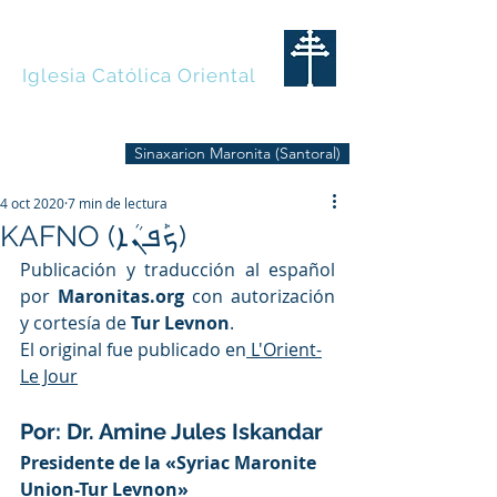
MARONITAS
Iglesia Católica Oriental
Sinaxarion Maronita (Santoral)
4 oct 2020
7 min de lectura
KAFNO (ܟܰܦܢܳܐ)
Publicación y traducción al español 
por 
Maronitas.org
 con autorización 
y cortesía de
Tur Levnon
.
El original fue publicado en
 L'Orient-
Le Jour
Por: Dr. Amine Jules Iskandar
Presidente de la «Syriac Maronite 
Union-Tur Levnon»