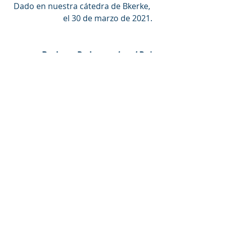
Dado en nuestra cátedra de Bkerke, 
el 30 de marzo de 2021.
+ Bechara Pedro 
cardenal 
Rai
Patriarca de Antioquía y de todo el 
Oriente
Texto original: