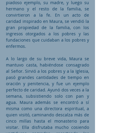
piadoso ejemplo, su madre, y luego su
hermano y el resto de la familia, se
convirtieron a la fe. En un acto de
caridad inspirado en Maura, se vendió la
gran propiedad de la familia, con los
ingresos otorgados a los pobres y las
fundaciones que cuidaban a los pobres y
enfermos.
A lo largo de su breve vida, Maura se
mantuvo casta, habiéndose consagrado
al Señor. Sirvió a los pobres y a la Iglesia,
pasó grandes cantidades de tiempo en
oración y penitencia, y fue un ejemplo
perfecto de caridad. Ayunó dos veces a la
semana, subsistiendo solo con pan y
agua. Maura además se encontró a sí
misma como una directora espiritual, a
quien visitó, caminando descalza más de
cinco millas hasta el monasterio para
visitar. Ella disfrutaba mucho cosiendo