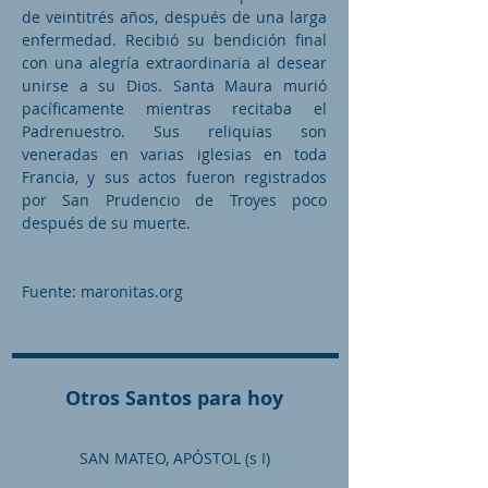
de veintitrés años, después de una larga
enfermedad. Recibió su bendición final
con una alegría extraordinaria al desear
unirse a su Dios. Santa Maura murió
pacíficamente mientras recitaba el
Padrenuestro. Sus reliquias son
veneradas en varias iglesias en toda
Francia, y sus actos fueron registrados
por San Prudencio de Troyes poco
después de su muerte.
Fuente: maronitas.org
Otros Santos para hoy
SAN MATEO, APÓSTOL (s I)