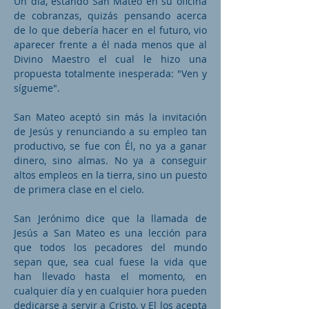
Un día, estando San Mateo en su oficina
de cobranzas, quizás pensando acerca
de lo que debería hacer en el futuro, vio
aparecer frente a él nada menos que al
Divino Maestro el cual le hizo una
propuesta totalmente inesperada: "Ven y
sígueme".
San Mateo aceptó sin más la invitación
de Jesús y renunciando a su empleo tan
productivo, se fue con Él, no ya a ganar
dinero, sino almas. No ya a conseguir
altos empleos en la tierra, sino un puesto
de primera clase en el cielo.
San Jerónimo dice que la llamada de
Jesús a San Mateo es una lección para
que todos los pecadores del mundo
sepan que, sea cual fuese la vida que
han llevado hasta el momento, en
cualquier día y en cualquier hora pueden
dedicarse a servir a Cristo, y El los acepta