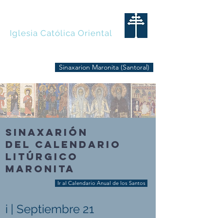
MARONITAS
Iglesia Católica Oriental
Sinaxarion Maronita (Santoral)
SINAXARIÓN
DEL CALENDARIO
LITÚRGICO
MARONITA
Ir al Calendario Anual de los Santos
i | Septiembre 21