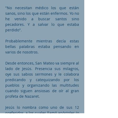
"No necesitan médico los que están
sanos, sino los que están enfermos. Yo no
he venido a buscar santos sino
pecadores. Y a salvar lo que estaba
perdido".
Probablemente mientras decía estas
bellas palabras estaba pensando en
varios de nosotros.
Desde entonces, San Mateo va siempre al
lado de Jesús. Presencia sus milagros,
oye sus sabios sermones y le colabora
predicando y catequizando por los
pueblos y organizando las multitudes
cuando siguen ansiosas de oír al gran
profeta de Nazaret.
Jesús lo nombra como uno de sus 12
preferidos, a los cuales llamó apóstoles (o