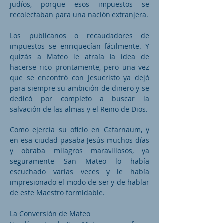
judíos, porque esos impuestos se
recolectaban para una nación extranjera.
Los publicanos o recaudadores de
impuestos se enriquecían fácilmente. Y
quizás a Mateo le atraía la idea de
hacerse rico prontamente, pero una vez
que se encontró con Jesucristo ya dejó
para siempre su ambición de dinero y se
dedicó por completo a buscar la
salvación de las almas y el Reino de Dios.
Como ejercía su oficio en Cafarnaum, y
en esa ciudad pasaba Jesús muchos días
y obraba milagros maravillosos, ya
seguramente San Mateo lo había
escuchado varias veces y le había
impresionado el modo de ser y de hablar
de este Maestro formidable.
La Conversión de Mateo