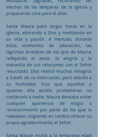
vestiduras sagradas, recortando las
mechas de las lámparas de la Iglesia y
preparando cera para el altar.
Santa Maura pasó largas horas en la
iglesia, adorando a Dios y meditando en
su vida y pasión. A menudo, durante
estos momentos de adoración, las
lágrimas brotaban de los ojos de Maura,
reflejando el amor, la alegría y la
maravilla de sus relaciones con el Señor
resucitado. Dios realizó muchos milagros
a través de su intercesión, pero debido a
su humildad, hizo que aquellos a
quienes ella asistía prometieran no
contárselo a nadie. Maura deseaba evitar
cualquier apariencia de elogio o
reconocimiento por parte de los que la
rodeaban, eligiendo en cambio ofrecer su
propio agradecimiento al Señor.
Santa Maura murió a la temprana edad