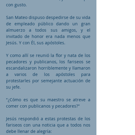
con gusto.
San Mateo dispuso despedirse de su vida
de empleado público dando un gran
almuerzo a todos sus amigos, y el
invitado de honor era nada menos que
Jesús. Y con Él, sus apóstoles.
Y como allí se reunió la flor y nata de los
pecadores y publicanos, los fariseos se
escandalizaron horriblemente y llamaron
a varios de los apóstoles para
protestarles por semejante actuación de
su jefe.
"¿Cómo es que su maestro se atreve a
comer con publicanos y pecadores?"
Jesús respondió a estas protestas de los
fariseos con una noticia que a todos nos
debe llenar de alegría: