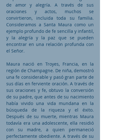
de amor y alegría. A través de sus
oraciones y actos, muchos se
convirtieron, incluida toda su familia.
Consideramos a Santa Maura como un
ejemplo profundo de fe sencilla y infantil,
y la alegría y la paz que se pueden
encontrar en una relación profunda con
el Señor.
Maura nació en Troyes, Francia, en la
región de Champagne. De niña, demostró
una fe considerable y pasó gran parte de
sus días en ferviente oración. A través de
sus oraciones y fe, obtuvo la conversión
de su padre, que antes de su nacimiento
había vivido una vida mundana en la
búsqueda de la riqueza y el éxito.
Después de su muerte, mientras Maura
todavía era una adolescente, ella residió
con su madre, a quien permaneció
perfectamente obediente. A través de su