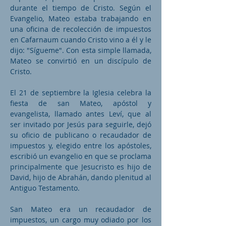
durante el tiempo de Cristo. Según el
Evangelio, Mateo estaba trabajando en
una oficina de recolección de impuestos
en Cafarnaum cuando Cristo vino a él y le
dijo: "Sígueme". Con esta simple llamada,
Mateo se convirtió en un discípulo de
Cristo.
El 21 de septiembre la Iglesia celebra la
fiesta de san Mateo, apóstol y
evangelista, llamado antes Leví, que al
ser invitado por Jesús para seguirle, dejó
su oficio de publicano o recaudador de
impuestos y, elegido entre los apóstoles,
escribió un evangelio en que se proclama
principalmente que Jesucristo es hijo de
David, hijo de Abrahán, dando plenitud al
Antiguo Testamento.
San Mateo era un recaudador de
impuestos, un cargo muy odiado por los