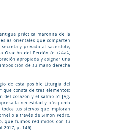
ntigua práctica maronita de la
lesias orientales que comparten
 secreta y privada al sacerdote,
ión del Perdón (o ܚܽܘܣܳܝܳܐ,
a oración apropiada y asignar una
a imposición de su mano derecha
io de esta posible Liturgia del
a” que consta de tres elementos:
n del corazón y el salmo 51 [Vg.
 expresa la necesidad y búsqueda
 todos tus siervos que imploran
ornelio a través de Simón Pedro,
o, que fuimos redimidos con tu
 2017, p. 146).