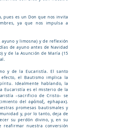
o, pues es un Don que nos invita
tumbres, ya que nos impulsa a
, ayuno y limosna) y de reflexión
 días de ayuno antes de Navidad
io) y de la Asunción de María (15
al.
mo y de la Eucaristía. El santo
efecto, el Bautismo implica la
íritu. Idealmente hablando, la
 Eucaristía es el misterio de la
istía –sacrificio de Cristo– se
cimiento del ἐφάπαξ, ephapax).
uestras promesas bautismales y
unidad y, por lo tanto, deja de
recer su perdón divino, y, en su
e reafirmar nuestra conversión