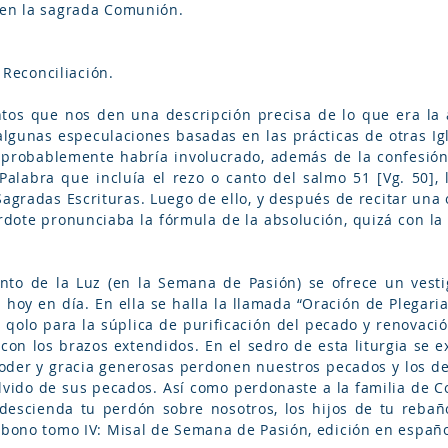
 en la sagrada Comunión.
a Reconciliación.
os que nos den una descripción precisa de lo que era la a
lgunas especulaciones basadas en las prácticas de otras Ig
ito probablemente habría involucrado, además de la confesión
labra que incluía el rezo o canto del salmo 51 [Vg. 50], la Orac
 Sagradas Escrituras. Luego de ello, y después de recitar un
rdote pronunciaba la fórmula de la absolución, quizá con l
nto de la Luz (en la Semana de Pasión) se ofrece un vestig
 hoy en día. En ella se halla la llamada “Oración de Plegari
 qolo para la súplica de purificación del pecado y renovació
y con los brazos extendidos. En el sedro de esta liturgia se
poder y gracia generosas perdonen nuestros pecados y los de
olvido de sus pecados. Así como perdonaste a la familia de C
descienda tu perdón sobre nosotros, los hijos de tu rebañ
rbono tomo IV: Misal de Semana de Pasión, edición en español