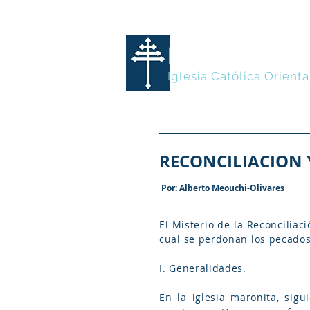
MARONITA
Iglesia Católica Orienta
RECONCILIACION Y
Por: Alberto Meouchi-Olivares
El Misterio de la Reconcilia
cual se perdonan los pecado
I. Generalidades.
En la iglesia maronita, sigu