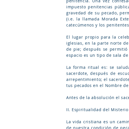
penitencia. Una vez confesa
impuesto penitencias públic
gravedad de su pecado, perm
(i.e. la llamada Morada Ext
catecúmenos y los penitentes 
El lugar propio para la cele
iglesias, en la parte norte 
de pie; después se permitió 
La forma ritual es: se salud
sacerdote, después de escuc
arrepentimiento; el sacerdot
tus pecados en el Nombre del 
Antes de la absolución el sac
II. Espiritualidad del Misterio
La vida cristiana es un cami
de nuestra condición de peca