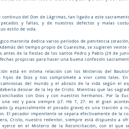
e continuo del Don de Lágrimas, tan ligado a este sacrament
 pecados y faltas, y de nuestros defectos y malas cos
uo estilo de vida.
rgico maronita dedica varios períodos de penitencia (oración
. Además del tiempo propio de Cuaresma, se sugieren veinte
s antes de la fiestas de los santos Pedro y Pablo (29 de jun
s fechas propicias para hacer una buena confesión sacrament
ción está en intima relación con los Misterios del Bautis
 hijos de Dios y nos compromete a vivir como tales. En 
caminosas del mundo y el abrazo de la vida según el esp
ebería desviar de la ley de Cristo. Mientras que las sagrada
onciliados con Dios y con nuestros hermanos. Por la Eucar
 una vez y para siempre (cf. Hb 7, 27: es el gran aconte
ado (y especialmente el pecado grave) es una traición a n
n. El pecador impenitente se separa efectivamente de la com
 Pero, Cristo, nuestro redentor, siempre está dispuesto a of
 ejerce en el Misterio de la Reconciliación, con el que s