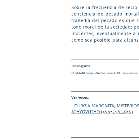
Sobre la frecuencia de recib
conciencia de pecado mortal
tragedia del pecado es que s
tono moral de la sociedad; po
inocentes, eventualmente a n
como sea posible para alcanz
Bibliografía:
BEGGIANI, Seely, «The Sacraments Of Reconciliation: A
Ver voces:
LITURGIA MARONITA
;
MISTERIOS
ATHYOVUTHO (ܬܶܟ݁ܣܳܐ ܕܰܬ݂ܝܳܒ݂ܘܬ݂ܳܐ)
.