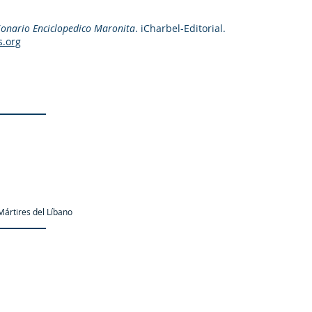
ionario Enciclopedico Maronita
. iCharbel-Editorial.
s.org
ártires del Líbano
as.org es una organización promotor y colaborador autori