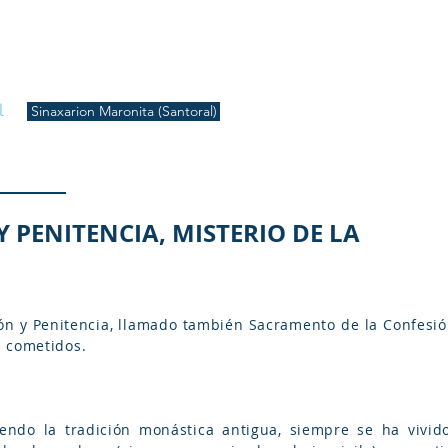
S
Inicio
Liturgia
Música
Enquiridión
Tienda
l
Sinaxarion Maronita (Santoral)
 PENITENCIA, MISTERIO DE LA
ción y Penitencia, llamado también Sacramento de la Confesi
s cometidos.
iendo la tradición monástica antigua, siempre se ha vivid