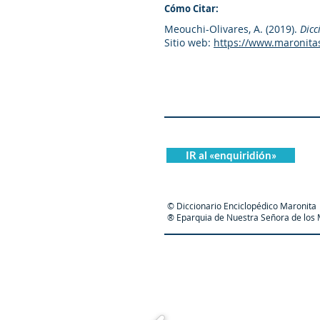
Cómo Citar:
Meouchi-Olivares, A. (2019).
Dicc
Sitio web:
https://www.maronita
IR al «enquiridión»
© Diccionario Enciclopédico Maronita
® Eparquia de Nuestra Señora de los M
Maronit