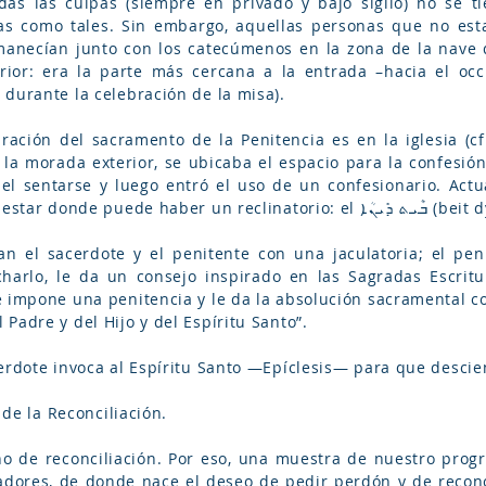
das las culpas (siempre en privado y bajo sigilo) no se t
as como tales. Sin embargo, aquellas personas que no esta
anecían junto con los catecúmenos en la zona de la nave d
erior: era la parte más cercana a la entrada –hacia el oc
durante la celebración de la misa).
bración del sacramento de la Penitencia es en la iglesia (c
de la morada exterior, se ubicaba el espacio para la confesi
el sentarse y luego entró el uso de un confesionario. Actua
espacio es un tipo de sala 
an el sacerdote y el penitente con una jaculatoria; el pen
harlo, le da un consejo inspirado en las Sagradas Escritu
e impone una penitencia y le da la absolución sacramental co
Padre y del Hijo y del Espíritu Santo”.
erdote invoca al Espíritu Santo —Epíclesis— para que descien
 de la Reconciliación.
no de reconciliación. Por eso, una muestra de nuestro progr
dores, de donde nace el deseo de pedir perdón y de reconc