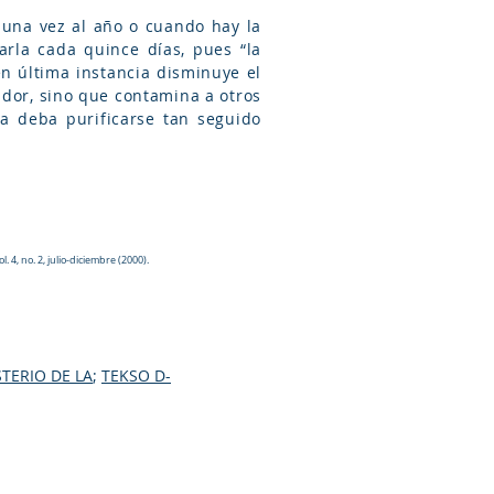
s una vez al año o cuando hay la
arla cada quince días, pues “la
n última instancia disminuye el
cador, sino que contamina a otros
ma deba purificarse tan seguido
 4, no. 2, julio-diciembre (2000).
STERIO DE LA
;
TEKSO D-