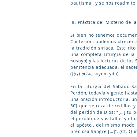
bautismal, y se nos readmite
III. Práctica del Misterio de l
Si bien no tenemos document
Confesión, podemos ofrecer a
la tradición siríaca. Este r
una completa Liturgia de la Pa
ḥusoyo) y las lecturas de las
penitencia adecuada, el sace
(ܣܝܳܡ ܐ̱ܝܕܳܐ, soyem ydo).
En la Liturgia del Sábado Sa
Perdón, todavía vigente hasta
una oración introductoria, un
50] que se reza de rodillas 
del perdón de Dios: “[…] tu 
el perdón de sus faltas y el 
el apóstol, del mismo modo 
preciosa Sangre […]”. (Cf. Qu