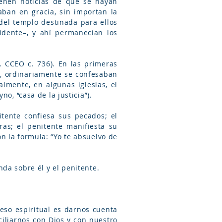
ienen noticias de que se hayan
ban en gracia, sin importan la
el templo destinada para ellos
cidente–, y ahí permanecían los
f. CCEO c. 736). En las primeras
ón, ordinariamente se confesaban
lmente, en algunas iglesias, el
de estar donde puede haber un reclinatorio: el ܒܶܝܬ ܕܺܝܢܳܐ (beit dyno, “casa de la justicia”).
itente confiesa sus pecados; el
ras; el penitente manifiesta su
n la formula: “Yo te absuelvo de
da sobre él y el penitente.
eso espiritual es darnos cuenta
iliarnos con Dios y con nuestro