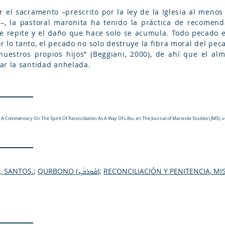
ir el sacramento –prescrito por la ley de la Iglesia al meno
–, la pastoral maronita ha tenido la práctica de recomend
e repite y el daño que hace solo se acumula. Todo pecado e
r lo tanto, el pecado no solo destruye la fibra moral del pe
uestros propios hijos” (Beggiani, 2000), de ahí que el al
ar la santidad anhelada.
 Commentary On The Spirit Of Reconciliation As A Way Of Life», en The Journal of Maronite Studies (JMS), vol.
, SANTOS.
;
QURBONO (ܩܽܘܪܒܳܢ)
;
RECONCILIACIÓN Y PENITENCIA, MI