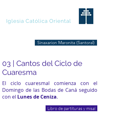
MARONITAS
Iglesia Católica Oriental
Sinaxarion Maronita (Santoral)
03 | Cantos del Ciclo de
Cuaresma
El ciclo cuaresmal comienza con el
Domingo de las Bodas de Caná seguido
con el
Lunes de Ceniza
.
Libro de partituras y misal