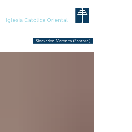
MARONITAS
Iglesia Católica Oriental
Sinaxarion Maronita (Santoral)