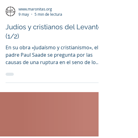
www.maronitas.org
9 may
5 min de lectura
Judíos y cristianos del Levante
(1/2)
En su obra «Judaísmo y cristianismo», el
padre Paul Saade se pregunta por las
causas de una ruptura en el seno de lo
que parecía destinado a permanecer
unido, tanto en la historia como en el
destino. Nos habla entonces de esa
primera ruptura provocada por la
doctrina de la sustitución. Para leer la
Parte 2 haz click aquí ©Ici Beyrouth Por