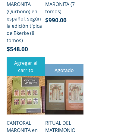
MARONITA
MARONITA (7
(Qurbono) en
tomos)
español, según
Precio
$990.00
la edición típica
de Bkerke (8
tomos)
Precio
$548.00
Agregar al
carrito
Agotado
CANTORAL
RITUAL DEL
MARONITA en
MATRIMONIO