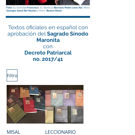
Foto:
Su Santidad
Francisco
, Su Beatitud
Bechara Pedro card. Rai
, Mons.
Georges Saad Abi-Younes
y Mons.
Boulos Matar
Textos oficiales en español con
aprobación del
Sagrado Sínodo
Maronita
con
Decreto Patriarcal
no. 2017/41
Filtro
MISAL
LECCIONARIO