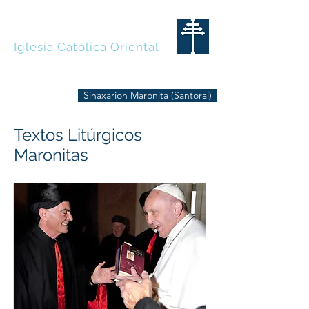
MARONITAS
Iglesia Católica Oriental
Sinaxarion Maronita (Santoral)
Textos Litúrgicos
Maronitas