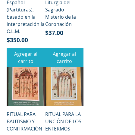
Español
Liturgia del
(Partituras),
Sagrado
basado en la
Misterio de la
interpretación la
Coronación
O.L.M.
Precio
$37.00
Precio
$350.00
Agregar al
Agregar al
carrito
carrito
RITUAL PARA
RITUAL PARA LA
BAUTISMO Y
UNCIÓN DE LOS
CONFIRMACIÓN
ENFERMOS