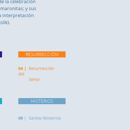
de la celebración
 maronitas; y sus
a interpretación
lik).
RESURRECCIÓN
04 |
Resurrección
del
Señor
MISTERIOS
08
| Santos Misterios