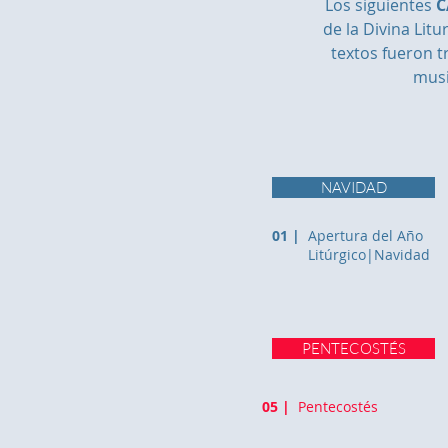
Los siguientes
C
de la Divina Lit
textos fueron t
musi
NAVIDAD
01 |
Apertura del Año
Litúrgico|Navidad
PENTECOSTÉS
05 |
Pentecostés