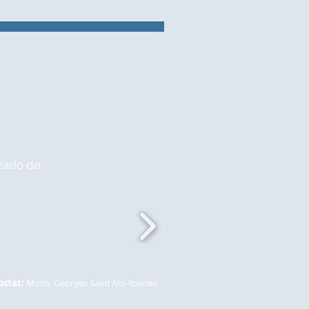
zado de:
bstat:
Mons. Georges Saad Abi-Younes