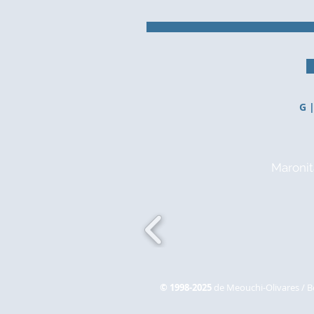
G 
Maronit
© 1998-2025
de Meouchi-Olivares / B