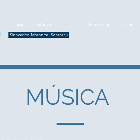
S
Inicio
Liturgia
Música
Enquiridión
Tienda
l
Sinaxarion Maronita (Santoral)
​MÚSICA