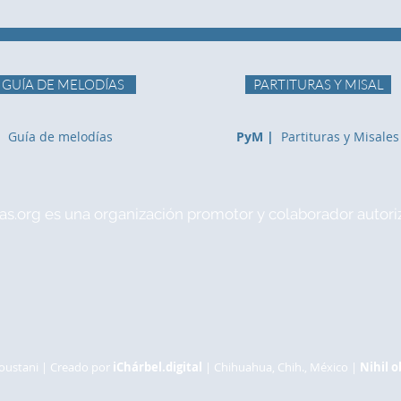
GUÍA DE MELODÍAS
PARTITURAS Y MISAL
|
Guía de melodías
PyM |
Partituras y Misales
as.org es una organización promotor y colaborador autori
oustani | Creado por
iChárbel.digital
| C
hihuahua, Chih., México |
Nihil o