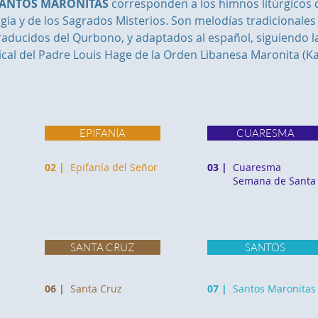
ANTOS MARONITAS
corresponden a los himnos litúrgicos 
urgia y de los Sagrados Misterios. Son melodías tradicionales
raducidos del Qurbono, y adaptados al español, siguiendo l
cal del Padre Louis Hage de la Orden Libanesa Maronita (Kas
EPIFANÍA
CUARESMA
02 |
Epifanía del Señor
03 |
Cuaresma
Semana de Santa
SANTA CRUZ
SANTOS
06 |
Santa Cruz
07 |
Santos Maronitas