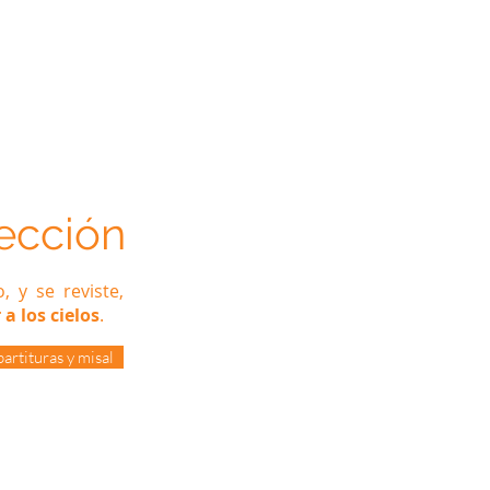
Arameo
Blog
Información
rección
, y se reviste,
a los cielos
.
partituras y misal