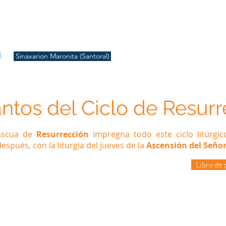
S
Inicio
Liturgia
Música
Enquiridión
Tienda
l
Sinaxarion Maronita (Santoral)
antos del Ciclo de Resur
Pascua de
Resurrección
impregna todo este ciclo litúrgico
espués, con la liturgia del jueves de la
Ascensión del Señor 
Libro de 