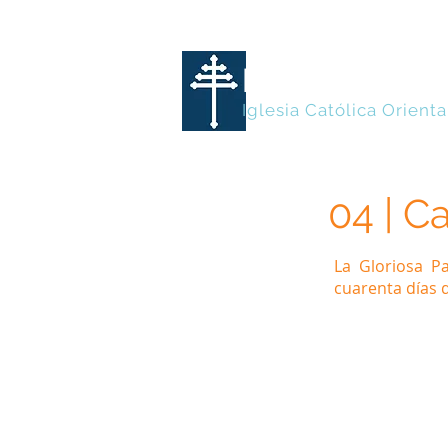
MARONITA
Iglesia Católica Orienta
04 | C
La Gloriosa 
cuarenta días d