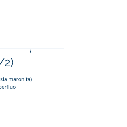
Arameo
Blog
Información
/2)
esia maronita) 
erfluo 