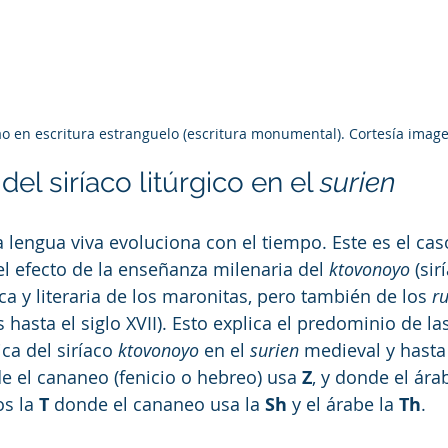
ao en escritura estranguelo (escritura monumental). Cortesía imag
del siríaco litúrgico en el 
surien
 lengua viva evoluciona con el tiempo. Este es el cas
l efecto de la enseñanza milenaria del 
ktovonoyo
 (sir
ca y literaria de los maronitas, pero también de los 
r
 hasta el siglo XVII). Esto explica el predominio de las
ca del siríaco 
ktovonoyo
 en el 
surien
 medieval y hasta 
e el cananeo (fenicio o hebreo) usa 
Z
, y donde el ára
s la 
T
 donde el cananeo usa la 
Sh
 y el árabe la 
Th
.