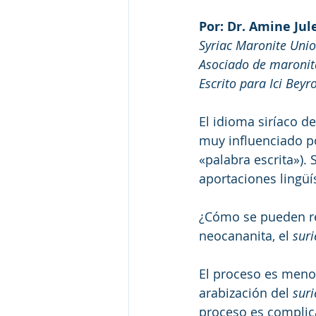
Por: Dr. Amine Jul
Syriac Maronite Uni
Asociado de maronit
Escrito para Ici Beyr
El idioma siríaco d
muy influenciado po
«palabra escrita»).
aportaciones lingüí
¿Cómo se pueden re
neocananita, el 
suri
El proceso es menos
arabización del 
suri
proceso es complic