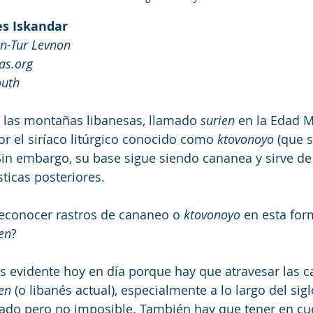
es Iskandar
on-Tur Levnon
as.org
outh
e las montañas libanesas, llamado 
surien
 en la Edad M
r el siríaco litúrgico conocido como 
ktovonoyo
 (que s
 Sin embargo, su base sigue siendo cananea y sirve de
sticas posteriores.
conocer rastros de cananeo o 
ktovonoyo
 en esta for
en
?
 evidente hoy en día porque hay que atravesar las c
en
 (o libanés actual), especialmente a lo largo del sigl
ado pero no imposible. También hay que tener en cue