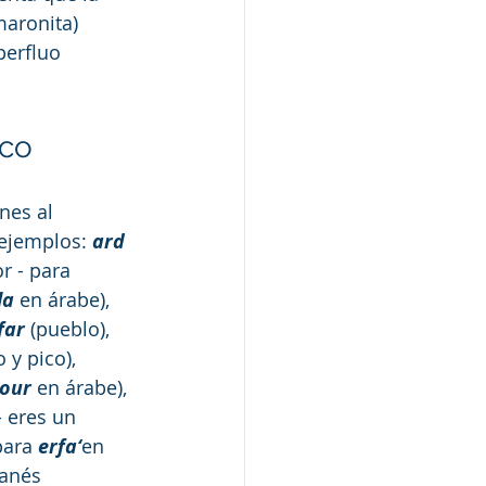
maronita) 
erfluo 
ico
nes al 
 ejemplos: 
ard 
or - para 
la
 en árabe), 
far
 (pueblo), 
 y pico), 
zour
 en árabe), 
- eres un 
para 
erfa‘
en 
banés 