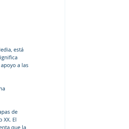
edia, está 
ignifica 
 apoyo a las 
ma 
apas de 
o XX. El 
nta que la 