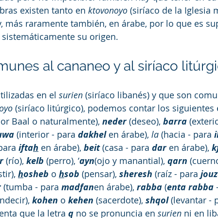
bras existen tanto en 
ktovonoyo
 (siríaco de la Iglesia 
, más raramente también, en árabe, por lo que es sup
 sistemáticamente su origen.
unes al cananeo y al siríaco litúrg
tilizadas en el 
surien
 (siríaco libanés) y que son comu
oyo
 (siríaco litúrgico), podemos contar los siguientes
por Baal o naturalmente), 
neder
 (deseo), 
barra 
(exteri
uwa
 (interior - para 
dakhel
 en árabe), 
la
 (hacia - para 
i
para 
ifta
h
 en árabe), 
beit 
(casa - para 
dar
 en árabe), 
k
r
 (río), 
kelb
 (perro), ‘
ayn
(ojo y manantial), 
qarn
 (cuerno
ir), 
h
osheb
 o 
h
sob
 (pensar), 
sheresh
 (raíz - para 
jou
r
 (tumba - para 
madfan
en árabe), 
rabba
 (
enta rabba
 
ndecir), 
kohen
 o 
kehen
 (sacerdote), 
shqol
 (levantar - 
nta que la letra 
q
 no se pronuncia en 
surien
 ni en li