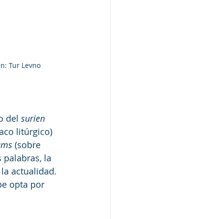
en: Tur Levno
o del 
surien
íaco litúrgico) 
ums
 (sobre 
 palabras, la 
la actualidad. 
be opta por 