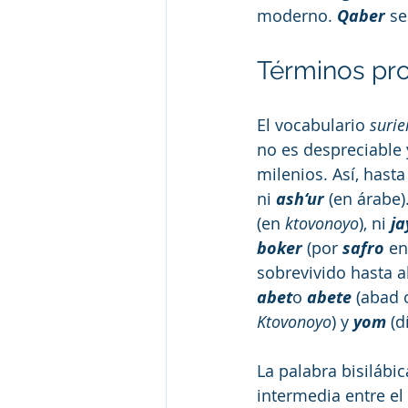
moderno. 
Qaber
 se
Términos pr
El vocabulario 
surie
no es despreciable 
milenios. Así, hast
ni 
ash‘ur
 (en árabe
(en 
ktovonoyo
), ni 
ja
boker
 (por 
safro
 en
sobrevivido hasta a
abet
o 
abete
 (abad 
Ktovonoyo
) y 
yom
 (d
La palabra bisilábic
intermedia entre el