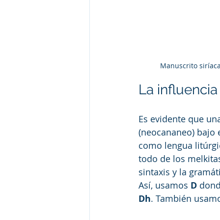
Manuscrito siríac
La influencia 
Es evidente que una
(neocananeo) bajo e
como lengua litúrgi
todo de los melkitas
sintaxis y la gramáti
Así, usamos
 D
 dond
Dh
. También usamo