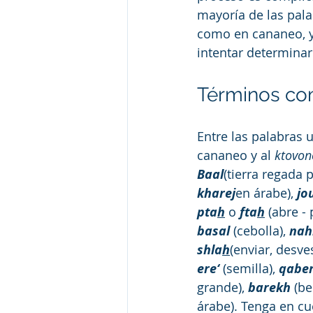
mayoría de las pala
como en cananeo, y
intentar determinar
Términos com
Entre las palabras u
cananeo y al 
ktovon
Baal
(tierra regada 
kharej
en árabe), 
jo
pta
h
 o 
fta
h
 (abre - 
basal
 (cebolla), 
nah
shla
h
(enviar, desvest
ere‘ 
(semilla), 
qabe
grande), 
barekh
 (be
árabe). Tenga en cue