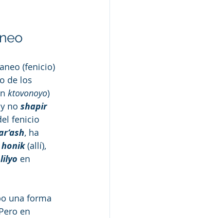
aneo
aneo (fenicio) 
o de los 
en 
ktovonoyo
) 
 y no 
shapir
del fenicio 
ar‘ash
, ha 
 
honik
 (allí), 
 
lilyo
 en 
po una forma 
 Pero en 