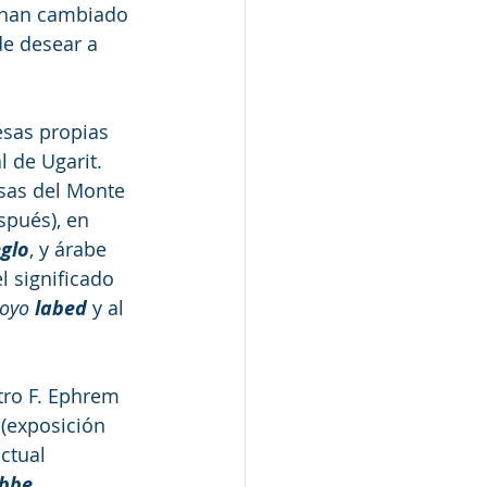
s han cambiado 
de desear a 
sas propias 
l de Ugarit. 
esas del Monte 
spués), en 
eglo
, y árabe 
l significado 
oyo 
labed
 y al 
tro F. Ephrem 
 (exposición 
actual 
ebbe
.