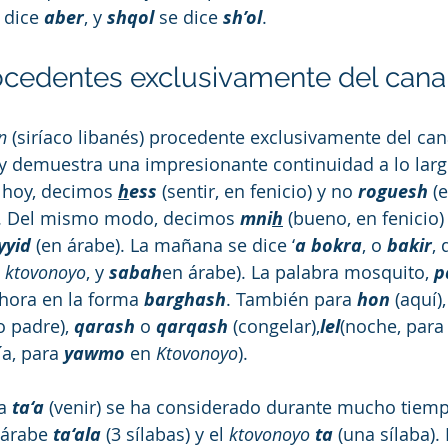
 dice 
aber
, y 
shqol
 se dice 
sh’ol
.
ocedentes exclusivamente del can
n
 (siríaco libanés) procedente exclusivamente del can
y demuestra una impresionante continuidad a lo larg
a hoy, decimos 
h
ess
 (sentir, en fenicio) y no 
roguesh
 (
). Del mismo modo, decimos 
mni
h
 (bueno, en fenicio)
yyid
 (en árabe). La mañana se dice ‘
a bokra
, o 
bakir
, 
 
ktovonoyo
, y 
sabah
en árabe). La palabra mosquito, 
p
hora en la forma 
barghash
. También para 
hon
 (aquí),
o padre), 
qarash
 o 
qarqash
 (congelar),
lel
(noche, para
ía, para 
yawmo
 en 
Ktovonoyo
).
a 
ta‘a
 (venir) se ha considerado durante mucho tiem
 árabe
ta‘ala
(3 sílabas) y el 
ktovonoyo 
ta
 (una sílaba).