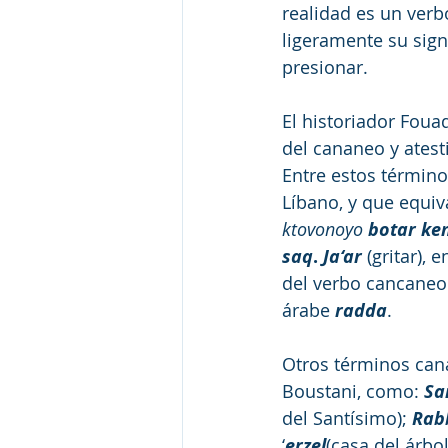
realidad es un ver
ligeramente su sign
presionar.
El historiador Fou
del cananeo y atesti
Entre estos término
Líbano, y que equiva
ktovonoyo 
botar ke
saq
. 
Ja‘ar
 (gritar), e
del verbo cancaneo
árabe 
radda
.
Otros términos cana
Boustani, como: 
Sa
del Santísimo); 
Rab
‘
erzel
(casa del árbol