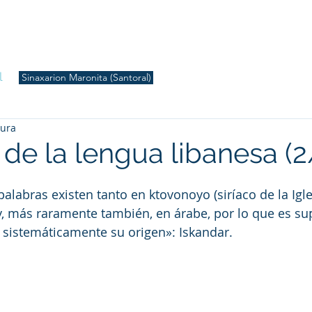
S
Inicio
Liturgia
Música
Enquiridión
Tienda
l
Sinaxarion Maronita (Santoral)
tura
 de la lengua libanesa (2
palabras existen tanto en ktovonoyo (siríaco de la Igl
, más raramente también, en árabe, por lo que es sup
 sistemáticamente su origen»: Iskandar.