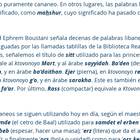
bo puramente cananeo. En otros lugares, las palabra
ificado, como 
ma
h
shur
, cuyo significado ha pasado 
ad Ephrem Boustani señala decenas de palabras libane
guadas por las llamadas tablillas de la Biblioteca Rea
s, señalemos el título de 
sitt
 utilizado para las princ
le al 
ktovonoyo 
Mart
, y al árabe 
sayyidah
. 
Ba‘den
 (de
n
, y en árabe 
ba‘daithan
. 
Ejer
 (pierna), en 
ktovonoyo 
r
n 
ktovonoyo 
g‘o
, y en árabe 
sarakha
. Este es también e
 
fa‘ar
. Por último, 
Rass
 (compactar) equivale a 
Ktovon
neos se siguen utilizando hoy en día, según el maes
mde
 (el cetro de Baal) utilizado para 
samdet el erben
beb
 (espesar, hacer una masa); ‘
erz
(litera) que da el 
); y finalmente ’
ors
 (bola o unidad) como para ’
ors k