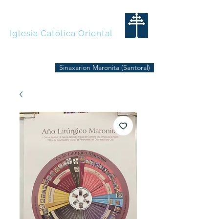
MARONITAS
Iglesia Católica Oriental
Sinaxarion Maronita (Santoral)