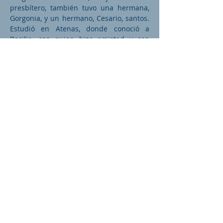
presbítero, también tuvo una hermana,
Gorgonia, y un hermano, Cesario, santos.
Estudió en Atenas, donde conoció a
Basilio, con quien hizo amistad y con
quien fundó una comunidad de eremitas
en Capadocia. Sin embargo, él también
tuvo que abandonarla para asistir a sus
ancianos padres.
Su padre, obispo de Nacianzo, quiso que
fuera sacerdote, y lo ordenó en el año
361. Pero Gregorio, que no estaba seguro
de su vocación, abandonó la ciudad para
buscar el consejo de Basilio. Éste lo
convenció para que regresara junto al
padre con el fin de ayudarle en la difícil
tarea de gobernar la Iglesia de Nanciano.
Más adelante, el emperador Teodosio
envió a Gregorio a Constantinopla con el
encargo de combatir la difusión de la