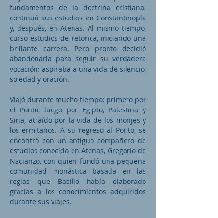
fundamentos de la doctrina cristiana;
continuó sus estudios en Constantinopla
y, después, en Atenas. Al mismo tiempo,
cursó estudios de retórica, iniciando una
brillante carrera. Pero pronto decidió
abandonarla para seguir su verdadera
vocación: aspiraba a una vida de silencio,
soledad y oración.
Viajó durante mucho tiempo: primero por
el Ponto, luego por Egipto, Palestina y
Siria, atraído por la vida de los monjes y
los ermitaños. A su regreso al Ponto, se
encontró con un antiguo compañero de
estudios conocido en Atenas, Gregorio de
Nacianzo, con quien fundó una pequeña
comunidad monástica basada en las
reglas que Basilio había elaborado
gracias a los conocimientos adquiridos
durante sus viajes.