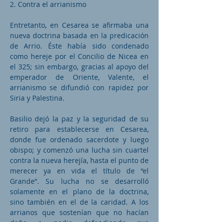
2. Contra el arrianismo
Entretanto, en Cesarea se afirmaba una
nueva doctrina basada en la predicación
de Arrio. Éste había sido condenado
como hereje por el Concilio de Nicea en
el 325; sin embargo, gracias al apoyo del
emperador de Oriente, Valente, el
arrianismo se difundió con rapidez por
Siria y Palestina.
Basilio dejó la paz y la seguridad de su
retiro para establecerse en Cesarea,
donde fue ordenado sacerdote y luego
obispo; y comenzó una lucha sin cuartel
contra la nueva herejía, hasta el punto de
merecer ya en vida el título de “el
Grande”. Su lucha no se desarrolló
solamente en el plano de la doctrina,
sino también en el de la caridad. A los
arrianos que sostenían que no hacían