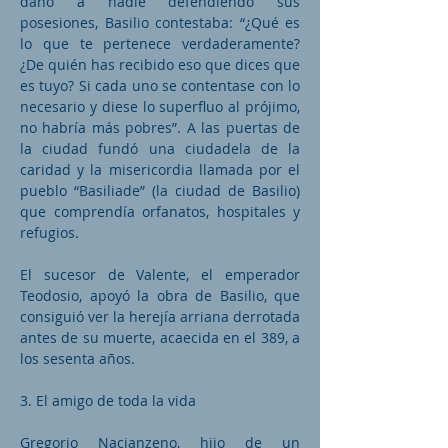
daño a nadie defendiendo sus
posesiones, Basilio contestaba: “¿Qué es
lo que te pertenece verdaderamente?
¿De quién has recibido eso que dices que
es tuyo? Si cada uno se contentase con lo
necesario y diese lo superfluo al prójimo,
no habría más pobres”. A las puertas de
la ciudad fundó una ciudadela de la
caridad y la misericordia llamada por el
pueblo “Basiliade” (la ciudad de Basilio)
que comprendía orfanatos, hospitales y
refugios.
El sucesor de Valente, el emperador
Teodosio, apoyó la obra de Basilio, que
consiguió ver la herejía arriana derrotada
antes de su muerte, acaecida en el 389, a
los sesenta años.
3. El amigo de toda la vida
Gregorio Nacianzeno, hijo de un