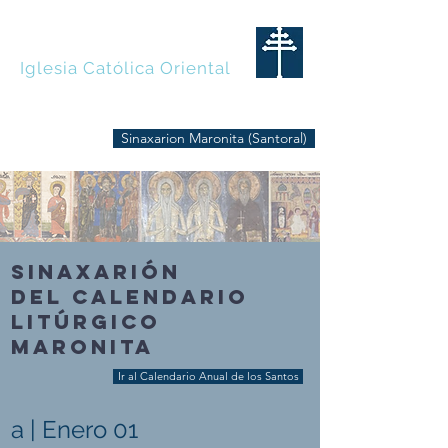
MARONITAS
Iglesia Católica Oriental
Sinaxarion Maronita (Santoral)
SINAXARIÓN
DEL CALENDARIO
LITÚRGICO
MARONITA
Ir al Calendario Anual de los Santos
a | Enero 01