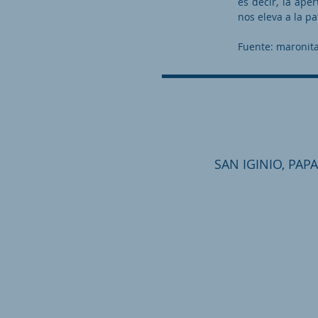
es decir, la ape
nos eleva a la pat
Fuente: maronita
SAN IGINIO, PAPA