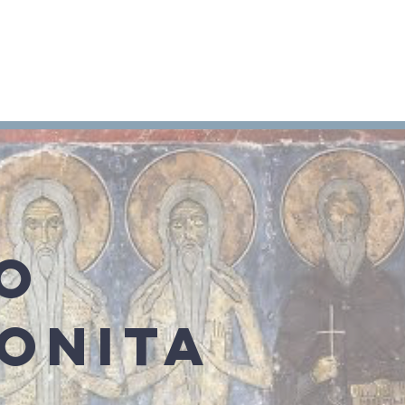
Arameo
Blog
Información
O
ONITA