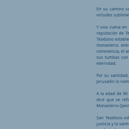
En su camino sa
virtudes sublime
Y una cueva en 
reputación de T
Teodosio estable
monasterio ent
convivencia, el a
sus tumbas con 
eternidad.
Por su santidad,
Jerusalén lo nom
A la edad de 90 
dice que se ref
Monasterio Qanno
San Teodosio vol
justicia y la san