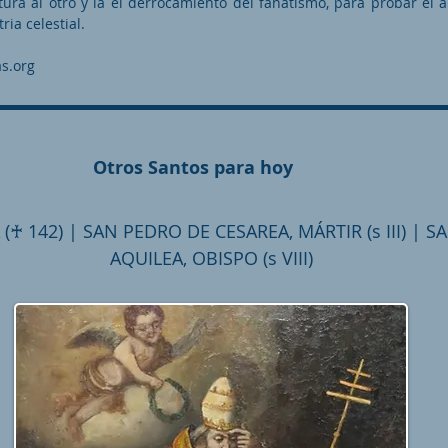
rtura al otro y la el derrocamiento del fanatismo, para probar el 
ria celestial.
s.org
Otros Santos para hoy
 (♰ 142) | SAN PEDRO DE CESAREA, MÁRTIR (s III) | 
AQUILEA, OBISPO (s VIII)