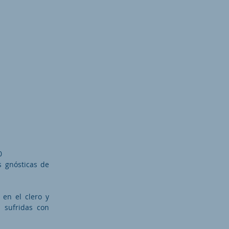
0
s gnósticas de
 en el clero y
s sufridas con