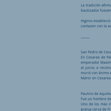
La tradición afirm
bautizados fuesen
Higinio estableci
contasen con la a
______
San Pedro de Ces
En Cesarea de Pal
emperador Maximin
al juicio, a reco
murió con ánimo e
Mártir en Cesarea
Paulino de Aquile
Fue un hombre de Ig
Uno de los más il
granja cerca de Fri