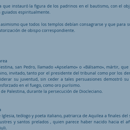
a que instauró la figura de los padrinos en el bautismo, con el ob
 guiados espiritualmente.
ó asimismo que todos los templos debían consagrarse y que para s
utorización de obispo correspondiente.
area
estina, san Pedro, llamado «Apselamo» o «Bálsamo», mártir, que
o, invitado, tanto por el presidente del tribunal como por los de
nsiderar su juventud, sin ceder a tales persuasiones demostró su 
sforzado en el fuego, como oro purísimo.
 de Palestina, durante la persecución de Diocleciano.
a
lesia, teólogo y poeta italiano, patriarca de Aquilea a finales del si
ustres y santos prelados , quien parece haber nacido hacia el a
uli.