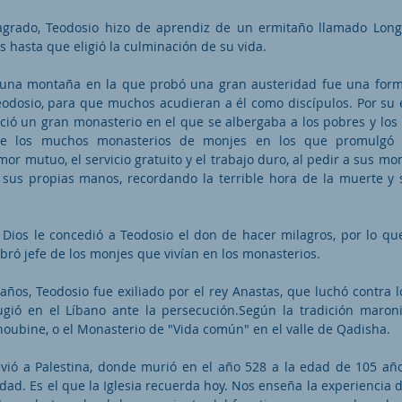
grado, Teodosio hizo de aprendiz de un ermitaño llamado Longi
s hasta que eligió la culminación de su vida.
una montaña en la que probó una gran austeridad fue una forma
eodosio, para que muchos acudieran a él como discípulos. Por s
ció un gran monasterio en el que se albergaba a los pobres y los
re los muchos monasterios de monjes en los que promulgó l
mor mutuo, el servicio gratuito y el trabajo duro, al pedir a sus m
sus propias manos, recordando la terrible hora de la muerte y 
 Dios le concedió a Teodosio el don de hacer milagros, por lo que
bró jefe de los monjes que vivían en los monasterios.
años, Teodosio fue exiliado por el rey Anastas, que luchó contra lo
ugió en el Líbano ante la persecución.Según la tradición maronit
ubine, o el Monasterio de "Vida común" en el valle de Qadisha.
vió a Palestina, donde murió en el año 528 a la edad de 105 años
tidad. Es el que la Iglesia recuerda hoy. Nos enseña la experiencia d