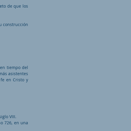
jeto de que los
u construcción
 en tiempo del
más asistentes
fe en Cristo y
glo VIII.
ño 726, en una