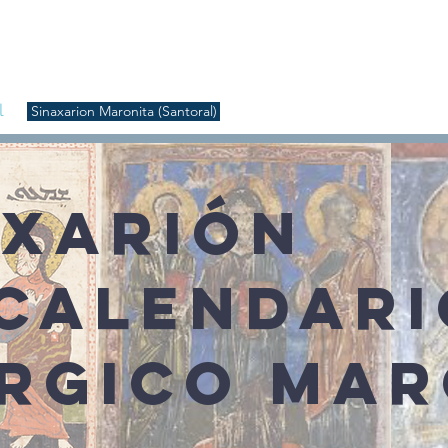
S
Inicio
Liturgia
Música
Enquiridión
Tienda
l
Sinaxarion Maronita (Santoral)
AXARIÓN
 CALENDARI
ÚRGICO MAR