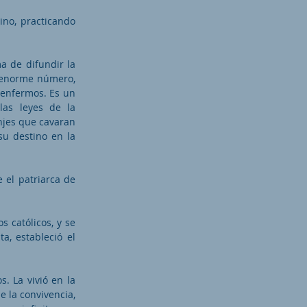
no, practicando
 de difundir la
u enorme número,
 enfermos. Es un
as leyes de la
onjes que cavaran
su destino en la
 el patriarca de
s católicos, y se
a, estableció el
. La vivió en la
e la convivencia,