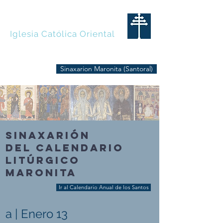
MARONITAS
Iglesia Católica Oriental
Sinaxarion Maronita (Santoral)
SINAXARIÓN
DEL CALENDARIO
LITÚRGICO
MARONITA
Ir al Calendario Anual de los Santos
a | Enero 13