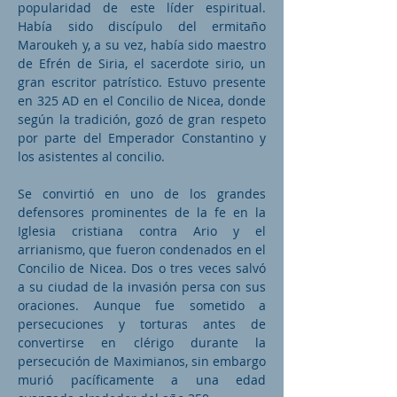
popularidad de este líder espiritual.
Había sido discípulo del ermitaño
Maroukeh y, a su vez, había sido maestro
de Efrén de Siria, el sacerdote sirio, un
gran escritor patrístico. Estuvo presente
en 325 AD en el Concilio de Nicea, donde
según la tradición, gozó de gran respeto
por parte del Emperador Constantino y
los asistentes al concilio.
Se convirtió en uno de los grandes
defensores prominentes de la fe en la
Iglesia cristiana contra Ario y el
arrianismo, que fueron condenados en el
Concilio de Nicea. Dos o tres veces salvó
a su ciudad de la invasión persa con sus
oraciones. Aunque fue sometido a
persecuciones y torturas antes de
convertirse en clérigo durante la
persecución de Maximianos, sin embargo
murió pacíficamente a una edad