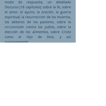
modo de respuesta, un detallado
Discurso (18 capítulos): sobre la fe, sobre
el amor, el ayuno, la oración, la guerra
espiritual, la resurrección de los muertos,
los deberes de los pastores, sobre la
circuncisión contra los judíos, sobre la
elección de los alimentos, sobre Cristo
como el Hijo de Dios, y así
sucesivamente.
Su composición se distingue por su clara
y persuasiva exposición y calidez.
Santiago murió pacíficamente alrededor
del año 350.
Sus reliquias están en la iglesia que
fundó en Nísibe.
Fuente: maronitas.org