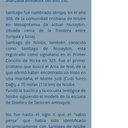
avanzada alrededor del año 350.
Santiago fue nombrado obispo, en el año
308, de la comunidad cristiana de Nísibe
en Mesopotamia (la actual Nusaybin,
situada cerca de la frontera entre
Turquía y Siria).
Santiago de Nísibe, también conocido
como Santiago de Nusaybin, está
registrado como signatario en el Primer
Concilio de Nicea en 325. Fue el primer
cristiano que buscó el Arca de Noé, de la
que afirmó haber encontrado un trozo en
una montaña, el Monte Judi (Cudi turco
Dağı), a 70 millas (110 km) de Nisibe.
Fundó la basílica y la escuela teológica de
Nísibe siguiendo el modelo de la escuela
de Diodoro de Tarso en Antioquía.
No fue hasta el siglo X que el "sabio
persa" que había sido identificado
incorrectamente con Santiago de Nísibe