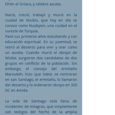
Efrén el Siríaco, y célebre asceta.
Nació, creció, trabajó y murió en la
ciudad de Nisibis, que hoy en día se
conoce como Nusbyien, una ciudad en el
sureste de Turquía.
Pasó sus primeros años estudiando y con
educación espiritual. En su juventud, se
retiró al desierto para vivir y orar como
un asceta. Cuando murió el obispo de
Nísibe, surgieron dos candidatos de dos
grupos en conflicto de la población. Sin
embargo, el consejo del ermitaño
Maroukeh, hizo que todos se centraran
en san Santiago, el ermitaño, lo llamaron
del desierto y lo ordenaron obispo en 320
DC en Amida.
La vida de Santiago está llena de
incidentes de milagros, que simplemente
son testigos del hecho de la amplia