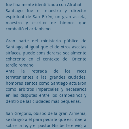
fue finalmente identificado con Afrahat.
Santiago fue el maestro y director
espiritual de San Efrén, un gran asceta,
maestro y escritor de himnos que
combatió el arrianismo.
Gran parte del ministerio público de
Santiago, al igual que el de otros ascetas
siríacos, puede considerarse socialmente
coherente en el contexto del Oriente
tardío romano.
Ante la retirada de los ricos
terratenientes a las grandes ciudades,
hombres santos como Santiago actuaron
como árbitros imparciales y necesarios
en las disputas entre los campesinos y
dentro de las ciudades más pequeñas.
San Gregorio, obispo de la gran Armenia,
se dirigió a él para pedirle que escribiera
sobre la fe, y el pastor Nísibe le envió, a