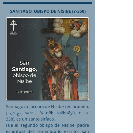
SANTIAGO, OBISPO DE NÍSIBE (?-350)
Santiago (o Jacobo) de Nísibe (en arameo:
ܝܥܩܘܒ ܢܨܝܒܢܝܐ, Yaʿqôḇ Nṣîḇnāyâ, + ca.
338), es un santo siríaco.
Fue el segundo obispo de Nisibe, padre
espiritual del renombrado escritor san