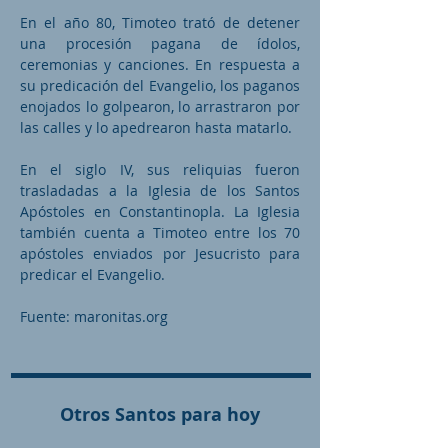
En el año 80, Timoteo trató de detener
una procesión pagana de ídolos,
ceremonias y canciones. En respuesta a
su predicación del Evangelio, los paganos
enojados lo golpearon, lo arrastraron por
las calles y lo apedrearon hasta matarlo.
En el siglo IV, sus reliquias fueron
trasladadas a la Iglesia de los Santos
Apóstoles en Constantinopla. La Iglesia
también cuenta a Timoteo entre los 70
apóstoles enviados por Jesucristo para
predicar el Evangelio.
Fuente: maronitas.org
Otros Santos para hoy