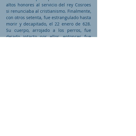
altos honores al servicio del rey Cosroes
si renunciaba al cristianismo. Finalmente,
con otros setenta, fue estrangulado hasta
morir y decapitado, el 22 enero de 628.
Su cuerpo, arrojado a los perros, fue
dejado intacto por ellos, entonces fue
transportado a Palestina, después a
Constantinopla y finalmente a Roma.
______
San Vicente de Valencia
El mas antiguo mártir conocido de
España, diácono de la Iglesia de
Zaragoza, sufrió un atroz martirio en
Valencia, durante la persecución de
Diocleciano [284-305]. Su culto se
difundió en seguida por toda la Iglesia.
Siendo diácono de Zaragoza, su ciudad
natal, fue arrestado junto al obispo