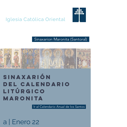
MARONITAS
Iglesia Católica Oriental
Sinaxarion Maronita (Santoral)
SINAXARIÓN
DEL CALENDARIO
LITÚRGICO
MARONITA
Ir al Calendario Anual de los Santos
a | Enero 22