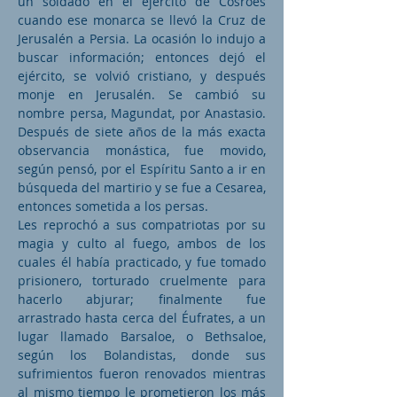
un soldado en el ejército de Cosroes
cuando ese monarca se llevó la Cruz de
Jerusalén a Persia. La ocasión lo indujo a
buscar información; entonces dejó el
ejército, se volvió cristiano, y después
monje en Jerusalén. Se cambió su
nombre persa, Magundat, por Anastasio.
Después de siete años de la más exacta
observancia monástica, fue movido,
según pensó, por el Espíritu Santo a ir en
búsqueda del martirio y se fue a Cesarea,
entonces sometida a los persas.
Les reprochó a sus compatriotas por su
magia y culto al fuego, ambos de los
cuales él había practicado, y fue tomado
prisionero, torturado cruelmente para
hacerlo abjurar; finalmente fue
arrastrado hasta cerca del Éufrates, a un
lugar llamado Barsaloe, o Bethsaloe,
según los Bolandistas, donde sus
sufrimientos fueron renovados mientras
al mismo tiempo le prometieron los más