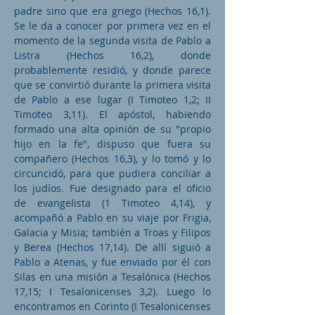
padre sino que era griego (Hechos 16,1).
Se le da a conocer por primera vez en el
momento de la segunda visita de Pablo a
Listra (Hechos 16,2), donde
probablemente residió, y donde parece
que se convirtió durante la primera visita
de Pablo a ese lugar (I Timoteo 1,2; II
Timoteo 3,11). El apóstol, habiendo
formado una alta opinión de su "propio
hijo en la fe", dispuso que fuera su
compañero (Hechos 16,3), y lo tomó y lo
circuncidó, para que pudiera conciliar a
los judíos. Fue designado para el oficio
de evangelista (1 Timoteo 4,14), y
acompañó a Pablo en su viaje por Frigia,
Galacia y Misia; también a Troas y Filipos
y Berea (Hechos 17,14). De allí siguió a
Pablo a Atenas, y fue enviado por él con
Silas en una misión a Tesalónica (Hechos
17,15; I Tesalonicenses 3,2). Luego lo
encontramos en Corinto (I Tesalonicenses