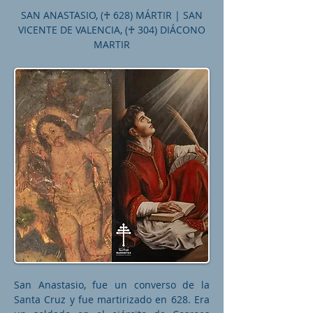
SAN ANASTASIO, (♰ 628) MÁRTIR | SAN
VICENTE DE VALENCIA, (♰ 304) DIÁCONO
MARTIR
San Anastasio, fue un converso de la
Santa Cruz y fue martirizado en 628. Era