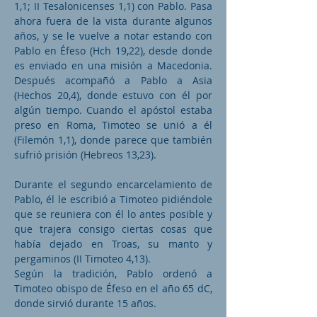
1,1; II Tesalonicenses 1,1) con Pablo. Pasa
ahora fuera de la vista durante algunos
años, y se le vuelve a notar estando con
Pablo en Éfeso (Hch 19,22), desde donde
es enviado en una misión a Macedonia.
Después acompañó a Pablo a Asia
(Hechos 20,4), donde estuvo con él por
algún tiempo. Cuando el apóstol estaba
preso en Roma, Timoteo se unió a él
(Filemón 1,1), donde parece que también
sufrió prisión (Hebreos 13,23).
Durante el segundo encarcelamiento de
Pablo, él le escribió a Timoteo pidiéndole
que se reuniera con él lo antes posible y
que trajera consigo ciertas cosas que
había dejado en Troas, su manto y
pergaminos (II Timoteo 4,13).
Según la tradición, Pablo ordenó a
Timoteo obispo de Éfeso en el año 65 dC,
donde sirvió durante 15 años.