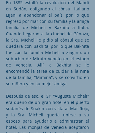
En 1885 estalló la revolución del Mahdi
en Sudán, obligando al cónsul italiano
Lijani a abandonar el país, por lo que
regresó por mar con su familia y la amiga
familia de Micheli y Bakhita a Italia.
Cuando llegaron a la ciudad de Génova,
la Sra. Micheli le pidió al cónsul que se
quedara con Bakhita, por lo que Bakhita
fue con la familia Micheli a Ziagino, un
suburbio de Mirato Veneto en el estado
de Venecia. Allí, a Bakhita se le
encomendó la tarea de cuidar a la niña
de la familia, "Mimina", y se convirtió en
su niñera y en su mejor amiga.
Después de eso, el Sr. "Auguste Micheli"
era dueño de un gran hotel en el puerto
sudanés de Suakin con vista al Mar Rojo,
y la Sra. Micheli quería unirse a su
esposo para ayudarlo a administrar el
hotel. Las monjas de Venecia aceptaron