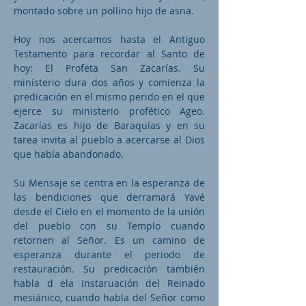
montado sobre un pollino hijo de asna.
Hoy nos acercamos hasta el Antiguo
Testamento para recordar al Santo de
hoy: El Profeta San Zacarías. Su
ministerio dura dos años y comienza la
predicación en el mismo perido en el que
ejerce su ministerio profético Ageo.
Zacarías es hijo de Baraquías y en su
tarea invita al pueblo a acercarse al Dios
que había abandonado.
Su Mensaje se centra en la esperanza de
las bendiciones que derramará Yavé
desde el Cielo en el momento de la unión
del pueblo con su Templo cuando
retornen al Señor. Es un camino de
esperanza durante el periodo de
restauración. Su predicación también
habla d ela instaruación del Reinado
mesiánico, cuando habla del Señor como