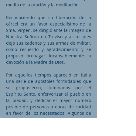
medio de la oración y la meditación.
Reconociendo que su liberación de la
cárcel era un favor especialísimo de la
Sma. Virgen, se dirigió ante la imagen de
Nuestra Señora en Treviso y a sus pies
dejó sus cadenas y sus armas de militar,
como recuerdo y agradecimiento y se
propuso propagar incansablemente la
devoción a la Madre de Dios.
Por aquellos tiempos apareció en Italia
una serie de apóstoles formidables que
se propusieron, iluminados por el
Espíritu Santo, enfervorizar al pueblo en
la piedad, y dedicar el mayor número
posible de personas a obras de caridad
en favor de los necesitados. Algunos de
estos santos fueron: Santa Catalina de
Génova, San Cayetano, San Camilo de
Lelis, San Bernardino de Feltre, San