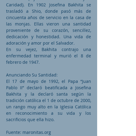
Caridad). En 1902 Josefina Bakhita se
trasladó a Shio, donde pasó más de
cincuenta años de servicio en la casa de
las monjas. Ellas vieron una santidad
proveniente de su corazón, sencillez,
dedicación y honestidad. Una vida de
adoración y amor por el Salvador.
En su vejez, Bakhita contrajo una
enfermedad terminal y murió el 8 de
febrero de 1947.
Anunciando Su Santidad:
El 17 de mayo de 1992, el Papa “Juan
Pablo II” declaró beatificada a Josefina
Bakhita y la declaró santa según la
tradición católica el 1 de octubre de 2000,
un rango muy alto en la Iglesia Católica
en reconocimiento a su vida y los
sacrificios que ella hizo.
Fuente: maronitas.org