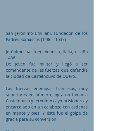
___
San Jerónimo Emiliani, Fundador de los
Padres Somascos
(1486 - 1537)
Jerónimo nació en Venecia, Italia, el año
1486.
De joven fue militar y llegó a ser
comandante de las fuerzas que defendía
la ciudad de Castelnouvo de Quero.
Las fuerzas enemigas francesas, muy
superiores en número, lograron tomar a
Castelnouvo y Jerónimo cayó prisionero, y
encarcelado en un calabozo con cadenas
en manos y pies. Y éste fue el golpe de
gracia para su conversión.