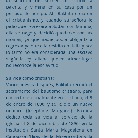
la solicitud de Micheli de recibir a
Bakhita y Mimina en su casa por un
período de tiempo. Allí Bakhita creía en
el cristianismo, y cuando su señora le
pidió que regresara a Sudán con Mimina,
ella se negó y decidió quedarse con las
monjas, ya que nadie podía obligarla a
regresar ya que ella residía en Italia y por
lo tanto no era considerada una esclavo
según la ley italiana, que en primer lugar
no reconoce la esclavitud.
Su vida como cristiana:
Varios meses después, Bakhita recibió el
sacramento del bautismo cristiano, para
convertirse oficialmente en cristiana, el 9
de enero de 1890, y se le dio un nuevo
nombre (Josephine Margaret). Bakhita
dedicó toda su vida al servicio de la
iglesia el 8 de diciembre de 1896, en la
Institución Santa María Magdalena en
Canoussa (Hijas de la Misericordia y la