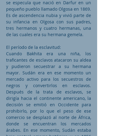
se especula que nació en Darfur en un
pequeño pueblo llamado Olgosa en 1869.
Es de ascendencia nubia y vivió parte de
su infancia en Olgosa con sus padres,
tres hermanos y cuatro hermanas, una
de las cuales era su hermana gemela.
El período de la esclavitud:
Cuando Bakhita era una niña, los
traficantes de esclavos atacaron su aldea
y pudieron secuestrar a su hermana
mayor. Sudán era en ese momento un
mercado activo para los secuestros de
negros y convertirlos en esclavos.
Después de la trata de esclavos, se
dirigía hacia el continente americano, la
decisión se emitió en Occidente para
prohibirlo, por lo que el peso de ese
comercio se desplazó al norte de África,
donde se encuentran los mercados
árabes. En ese momento, Sudán estaba