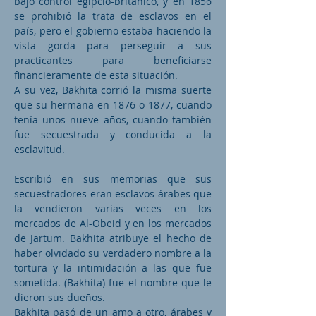
bajo control egipcio-británico, y en 1856
se prohibió la trata de esclavos en el
país, pero el gobierno estaba haciendo la
vista gorda para perseguir a sus
practicantes para beneficiarse
financieramente de esta situación.
A su vez, Bakhita corrió la misma suerte
que su hermana en 1876 o 1877, cuando
tenía unos nueve años, cuando también
fue secuestrada y conducida a la
esclavitud.
Escribió en sus memorias que sus
secuestradores eran esclavos árabes que
la vendieron varias veces en los
mercados de Al-Obeid y en los mercados
de Jartum. Bakhita atribuye el hecho de
haber olvidado su verdadero nombre a la
tortura y la intimidación a las que fue
sometida. (Bakhita) fue el nombre que le
dieron sus dueños.
Bakhita pasó de un amo a otro, árabes y