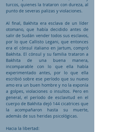
turcos, quienes la trataron con dureza, al
punto de severas palizas y violaciones.
Al final, Bakhita era esclava de un líder
otomano, que había decidido antes de
salir de Sudán vender todos sus esclavos,
por lo que Callisto Legani, que entonces
era el cónsul italiano en Jartum, compró
Bakhita. El cónsul y su familia trataron a
Bakhita de una buena manera,
incomparable con lo que ella había
experimentado antes, por lo que ella
escribió sobre ese período que su nuevo
amo era un buen hombre y no la exponía
a golpes, violaciones o insultos. Pero en
general, el período de esclavitud en el
cuerpo de Bakhita dejó 144 cicatrices que
la acompañaron hasta su muerte,
además de sus heridas psicológicas.
Hacia la libertad: