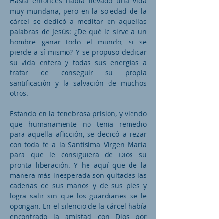
Hasta entonces había llevado una vida
muy mundana, pero en la soledad de la
cárcel se dedicó a meditar en aquellas
palabras de Jesús: ¿De qué le sirve a un
hombre ganar todo el mundo, si se
pierde a sí mismo? Y se propuso dedicar
su vida entera y todas sus energías a
tratar de conseguir su propia
santificación y la salvación de muchos
otros.
Estando en la tenebrosa prisión, y viendo
que humanamente no tenía remedio
para aquella aflicción, se dedicó a rezar
con toda fe a la Santísima Virgen María
para que le consiguiera de Dios su
pronta liberación. Y he aquí que de la
manera más inesperada son quitadas las
cadenas de sus manos y de sus pies y
logra salir sin que los guardianes se le
opongan. En el silencio de la cárcel había
encontrado la amistad con Dios por