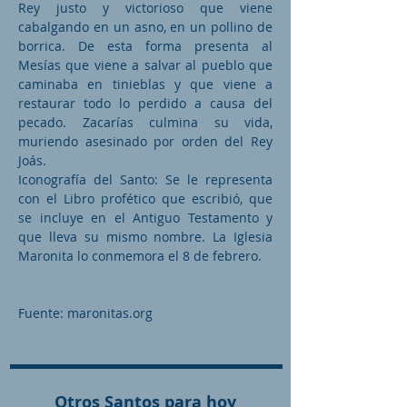
Rey justo y victorioso que viene
cabalgando en un asno, en un pollino de
borrica. De esta forma presenta al
Mesías que viene a salvar al pueblo que
caminaba en tinieblas y que viene a
restaurar todo lo perdido a causa del
pecado. Zacarías culmina su vida,
muriendo asesinado por orden del Rey
Joás.
Iconografía del Santo: Se le representa
con el Libro profético que escribió, que
se incluye en el Antiguo Testamento y
que lleva su mismo nombre. La Iglesia
Maronita lo conmemora el 8 de febrero.
Fuente: maronitas.org
Otros Santos para hoy