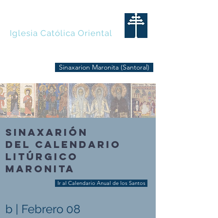
MARONITAS
Iglesia Católica Oriental
Sinaxarion Maronita (Santoral)
SINAXARIÓN
DEL CALENDARIO
LITÚRGICO
MARONITA
Ir al Calendario Anual de los Santos
b | Febrero 08