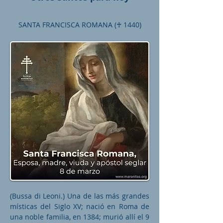
SANTA FRANCISCA ROMANA (♰ 1440)
(Bussa di Leoni.) Una de las más grandes
místicas del Siglo XV; nació en Roma de
una noble familia, en 1384; murió allí el 9