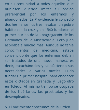
en su comunidad a todos aquellos que
hubiesen querido imitar su opción
preferencial por los enfermos y
abandonados. La Providencia le concedió
dos hermanos: los tres llevaban un pobre
hábito con la cruz y en 1540 fundaron el
primer núcleo de la Congregación de los
Hermanos de la Misericordia. Pero Juan
aspiraba a mucho más. Aunque no tenía
conocimientos de medicina, estaba
convencido de que los enfermos debían
ser tratados de una nueva manera, es
decir, escuchándolos y satisfaciendo sus
necesidades a varios niveles. Pudo
fundar un primer hospital para obedecer
estos dictados en Granada, y luego otro
en Toledo. Al mismo tiempo se ocupaba
de los huérfanos, las prostitutas y los
desempleados.
5. El nacimiento "póstumo" de la Orden