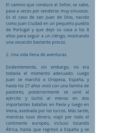
El camino que conduce al Señor, se sabe,
pasa a veces por senderos muy sinuosos.
Es el caso de san Juan de Dios, nacido
como Juan Ciudad en un pequeño pueblo
de Portugal y que dejó su casa a los 8
años para seguir a un clérigo, mostrando
una vocación bastante precoz.
2. Una vida llena de aventuras
Evidentemente, sin embargo, no era
todavía el momento adecuado. Luego
Juan se marchó a Oropesa, España, y
hasta los 27 años vivió con una familia de
pastores; posteriormente se unió al
ejército y luchó al menos en dos
importantes batallas en Pavía y luego en
Viena, asediada por los turcos. Más tarde,
mientras tuvo dinero, viajó por todo el
continente europeo, incluso tocando
África, hasta que regresó a España y se