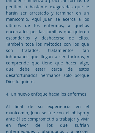
también comienza a practicar formas de
penitencia bastante exageradas que le
harán ser arrestado y terminar en un
manicomio. Aquí Juan se acerca a los
últimos de los enfermos, a quellos
encerrados por las familias que quieren
esconderlos y deshacerse de ellos.
También toca los métodos con los que
son tratados, tratamientos tan
inhumanos que llegan a ser torturas, y
comprende que tiene que hacer algo,
que debe estar cerca de estos
desafortunados hermanos sólo porque
Dios lo quiere.
4. Un nuevo enfoque hacia los enfermos
Al final de su experiencia en el
manicomio, Juan se fue con el obispo y
ante él se comprometió a trabajar y vivir
en favor de los que sufrían
enfermedades y abandonos y a acoger