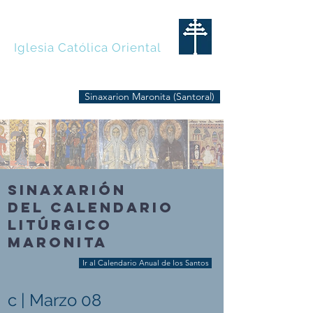
MARONITAS
Iglesia Católica Oriental
Sinaxarion Maronita (Santoral)
SINAXARIÓN
DEL CALENDARIO
LITÚRGICO
MARONITA
Ir al Calendario Anual de los Santos
c | Marzo 08