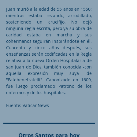
Juan murió a la edad de 55 años en 1550:
mientras estaba rezando, arrodillado,
sosteniendo un crucifijo. No dejó
ninguna regla escrita, pero ya su obra de
caridad estaba en marcha y sus
cohermanos seguirán inspirándose en él.
Cuarenta y cinco años después, sus
enseñanzas serán codificadas en la Regla
relativa a la nueva Orden Hospitalaria de
san Juan de Dios, también conocida -con
aquella expresión muy suya- de
"Fatebenefratelli". Canonizado en 1609,
fue luego proclamado Patrono de los
enfermos y de los hospitales.
Fuente: VaticanNews
Otros Santos para hoy