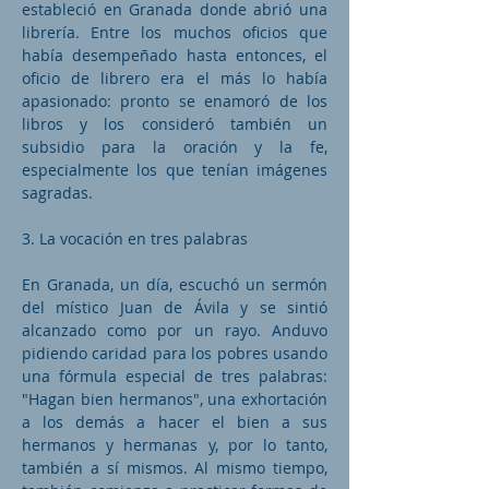
estableció en Granada donde abrió una
librería. Entre los muchos oficios que
había desempeñado hasta entonces, el
oficio de librero era el más lo había
apasionado: pronto se enamoró de los
libros y los consideró también un
subsidio para la oración y la fe,
especialmente los que tenían imágenes
sagradas.
3. La vocación en tres palabras
En Granada, un día, escuchó un sermón
del místico Juan de Ávila y se sintió
alcanzado como por un rayo. Anduvo
pidiendo caridad para los pobres usando
una fórmula especial de tres palabras:
"Hagan bien hermanos", una exhortación
a los demás a hacer el bien a sus
hermanos y hermanas y, por lo tanto,
también a sí mismos. Al mismo tiempo,