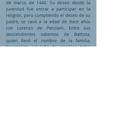
de marzo de 1440. Su deseo desde la
juventud fue entrar a participar en la
religión, pero cumpliendo el deseo de su
padre, se casó a la edad de doce años
con Lorenzo de Ponziani. Entre sus
descendientes sabemos de Battista,
quien llevó el nombre de la familia,
Evangelista, un niño de notables dotes
(murió en 1411) y Ages (murió en 1413).
Frances fue muy reconocida por su
caridad para con los pobres, y su cuidado
de almas. Ella hizo que muchas damas
romanas abandonaran su vida de
frivolidad, e hizo que se reunieran a una
asociación adscrita al monasterio
benedictino de Santa María Nuova. Más
tarde se transformó en la Congregación
Benedictina de Tor Di Specchi (25 de
marzo de 1433), la que tuvo la
aprobación de Eugenio IV (4 de julio de