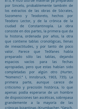
813, e hizo uso de material ya preparado
por Sincelo, probablemente también de
los extractos de las obras de Sócrates,
Sozomeno y Teodoreto, hechos por
Teodoro Lector, y de la crónica de la
ciudad de Constantinopla. La obra
consiste en dos partes, la primera que da
la historia, ordenada por años, la otra
que contiene tablas cronológicas, llenas
de inexactitudes, y por tanto de poco
valor. Parece que Teófanes había
preparado sólo las tablas, dejando
espacios vacíos para las fechas
apropiadas, pero que estas habían sido
completadas por algún otro (Hurter,
“Nomencl.” I, Innsbruck, 1903, 735). La
primera parte, aunque carece de
criticismo y precisión histórica, lo que
apenas podía esperarse de un hombre
de disposiciones tan ascéticas, sobrepasa
grandemente a la mayoría de las
crónicas bizantinas (Krumbacher, “Gesch.