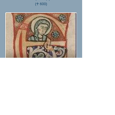
(♰ 600)
San Sabino
Nacido en Minya, Egipto, y convertido al
cristianismo, s. Sabino tuvo que
abandonar su casa y sus posesiones para
esconderse fuera de la ciudad con otros