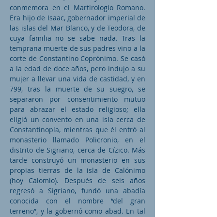
conmemora en el Martirologio Romano.
Era hijo de Isaac, gobernador imperial de
las islas del Mar Blanco, y de Teodora, de
cuya familia no se sabe nada. Tras la
temprana muerte de sus padres vino a la
corte de Constantino Coprónimo. Se casó
a la edad de doce años, pero indujo a su
mujer a llevar una vida de castidad, y en
799, tras la muerte de su suegro, se
separaron por consentimiento mutuo
para abrazar el estado religioso; ella
eligió un convento en una isla cerca de
Constantinopla, mientras que él entró al
monasterio llamado Policronio, en el
distrito de Sigriano, cerca de Cízico. Más
tarde construyó un monasterio en sus
propias tierras de la isla de Calónimo
(hoy Calomio). Después de seis años
regresó a Sigriano, fundó una abadía
conocida con el nombre “del gran
terreno”, y la gobernó como abad. En tal