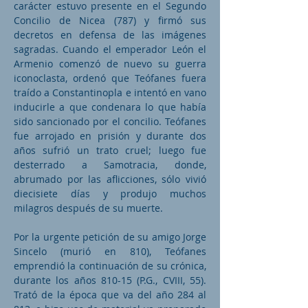
carácter estuvo presente en el Segundo
Concilio de Nicea (787) y firmó sus
decretos en defensa de las imágenes
sagradas. Cuando el emperador León el
Armenio comenzó de nuevo su guerra
iconoclasta, ordenó que Teófanes fuera
traído a Constantinopla e intentó en vano
inducirle a que condenara lo que había
sido sancionado por el concilio. Teófanes
fue arrojado en prisión y durante dos
años sufrió un trato cruel; luego fue
desterrado a Samotracia, donde,
abrumado por las aflicciones, sólo vivió
diecisiete días y produjo muchos
milagros después de su muerte.
Por la urgente petición de su amigo Jorge
Sincelo (murió en 810), Teófanes
emprendió la continuación de su crónica,
durante los años 810-15 (P.G., CVIII, 55).
Trató de la época que va del año 284 al