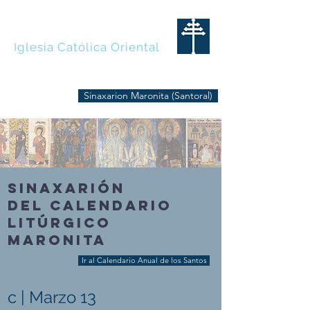
MARONITAS
Iglesia Católica Oriental
Sinaxarion Maronita (Santoral)
SINAXARIÓN
DEL CALENDARIO
LITÚRGICO
MARONITA
Ir al Calendario Anual de los Santos
c | Marzo 13