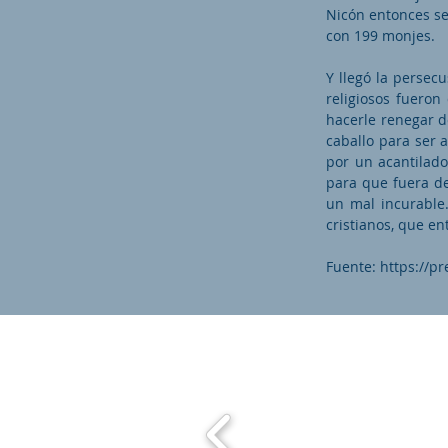
Nicón entonces se
con 199 monjes.
Y llegó la persec
religiosos fueron
hacerle renegar de
caballo para ser 
por un acantilado
para que fuera de
un mal incurable
cristianos, que e
Fuente:
https://p
Maronit