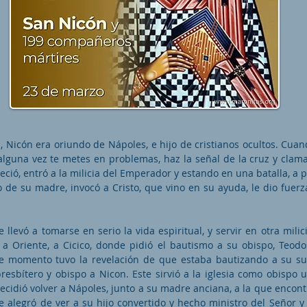
n, Nicón era oriundo de Nápoles, e hijo de cristianos ocultos. Cua
 alguna vez te metes en problemas, haz la señal de la cruz y clam
eció, entró a la milicia del Emperador y estando en una batalla, a 
o de su madre, invocó a Cristo, que vino en su ayuda, le dio fuerz
e llevó a tomarse en serio la vida espiritual, y servir en otra milic
e a Oriente, a Cicico, donde pidió el bautismo a su obispo, Teodos
se momento tuvo la revelación de que estaba bautizando a su su
resbítero y obispo a Nicon. Este sirvió a la iglesia como obispo
decidió volver a Nápoles, junto a su madre anciana, a la que encon
 alegró de ver a su hijo convertido y hecho ministro del Señor y