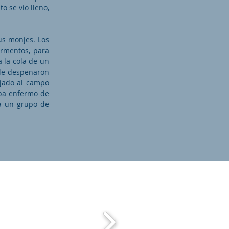
o se vio lleno,
sus monjes. Los
ormentos, para
a la cola de un
 le despeñaron
ojado al campo
aba enfermo de
 a un grupo de
zado de: