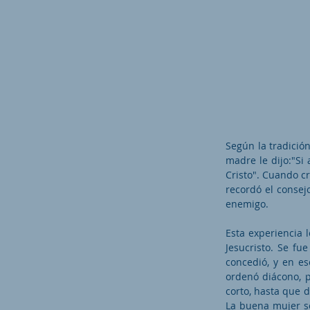
Según la tradició
madre le dijo:"Si
Cristo". Cuando cr
recordó el consej
enemigo.
Esta experiencia l
Jesucristo. Se fu
concedió, y en e
ordenó diácono, p
corto, hasta que 
La buena mujer se