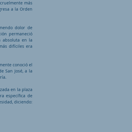
 cruelmente más
gresa a la Orden
mendo dolor de
ación permaneció
 absoluta en la
ás difíciles era
mente conoció el
e San José, a la
ría.
izada en la plaza
ra específica de
sidad, diciendo: