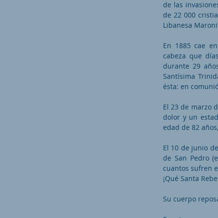
de las invasion
de 22 000 cristi
Libanesa Maronit
En 1885 cae en
cabeza que días
durante 29 años
Santísima Trini
ésta: en comunió
El 23 de marzo d
dolor y un esta
edad de 82 años,
El 10 de junio d
de San Pedro (e
cuantos sufren e
¡Qué Santa Rebec
Su cuerpo reposa