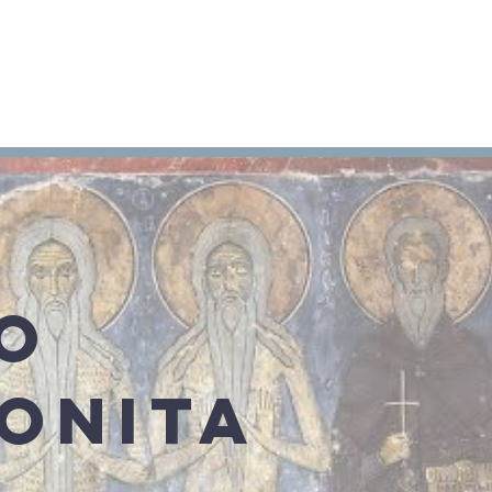
Arameo
Blog
Información
O
ONITA