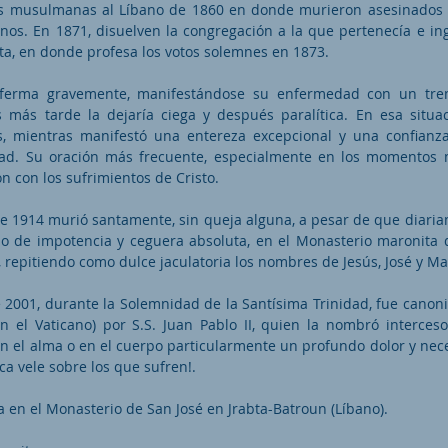
es musulmanas al Líbano de 1860 en donde murieron asesinados
anos. En 1871, disuelven la congregación a la que pertenecía e in
a, en donde profesa los votos solemnes en 1873.
ferma gravemente, manifestándose su enfermedad con un tre
 más tarde la dejaría ciega y después paralítica. En esa situ
, mientras manifestó una entereza excepcional y una confianza
dad. Su oración más frecuente, especialmente en los momentos m
n con los sufrimientos de Cristo.
e 1914 murió santamente, sin queja alguna, a pesar de que diaria
do de impotencia y ceguera absoluta, en el Monasterio maronita d
 repitiendo como dulce jaculatoria los nombres de Jesús, José y Ma
e 2001, durante la Solemnidad de la Santísima Trinidad, fue canon
n el Vaticano) por S.S. Juan Pablo II, quien la nombró interceso
n el alma o en el cuerpo particularmente un profundo dolor y nece
a vele sobre los que sufren!.
 en el Monasterio de San José en Jrabta-Batroun (Líbano).