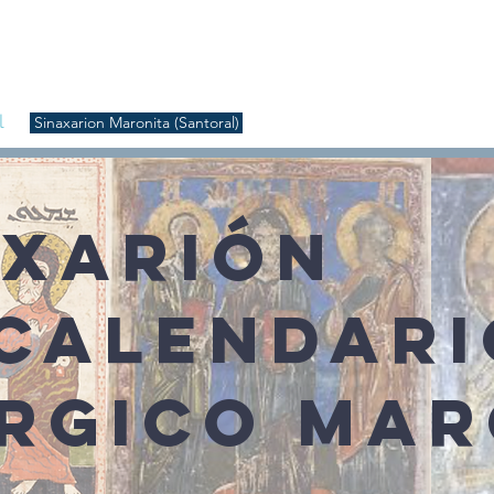
S
Inicio
Liturgia
Música
Enquiridión
Tienda
l
Sinaxarion Maronita (Santoral)
AXARIÓN
 CALENDARI
ÚRGICO MAR