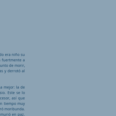
ndo era niño su
a fuertmente a
punto de morir,
as y derrotó al
ia mejor: la de
io. Este se lo
cesor, así que
 un tiempo muy
tró moribunda.
 murió en paz.