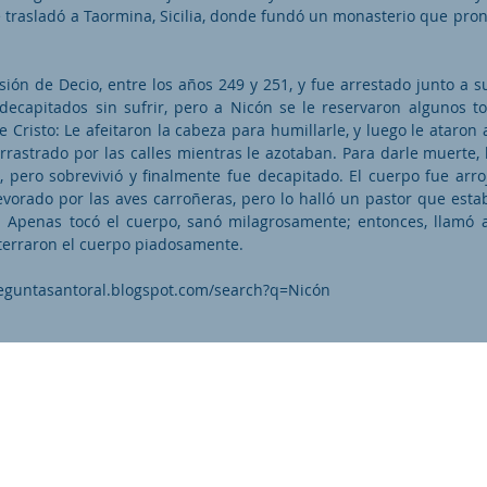
 trasladó a Taormina, Sicilia, donde fundó un monasterio que pront
usión de Decio, entre los años 249 y 251, y fue arrestado junto a 
 decapitados sin sufrir, pero a Nicón se le reservaron algunos t
 Cristo: Le afeitaron la cabeza para humillarle, y luego le ataron 
arrastrado por las calles mientras le azotaban. Para darle muerte,
, pero sobrevivió y finalmente fue decapitado. El cuerpo fue arr
vorado por las aves carroñeras, pero lo halló un pastor que est
. Apenas tocó el cuerpo, sanó milagrosamente; entonces, llamó
nterraron el cuerpo piadosamente.
reguntasantoral.blogspot.com/search?q=Nic
ón
as.org es una organización promotor y colaborador autori