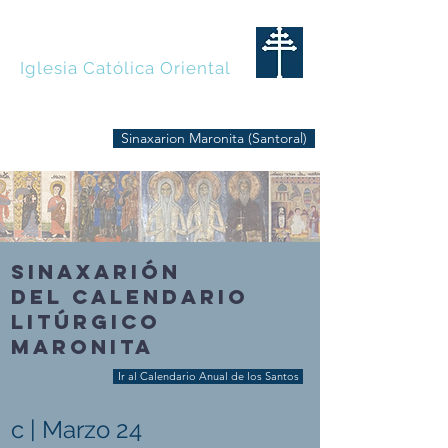
MARONITAS
Iglesia Católica Oriental
Sinaxarion Maronita (Santoral)
SINAXARIÓN
DEL CALENDARIO
LITÚRGICO
MARONITA
Ir al Calendario Anual de los Santos
c | Marzo 24