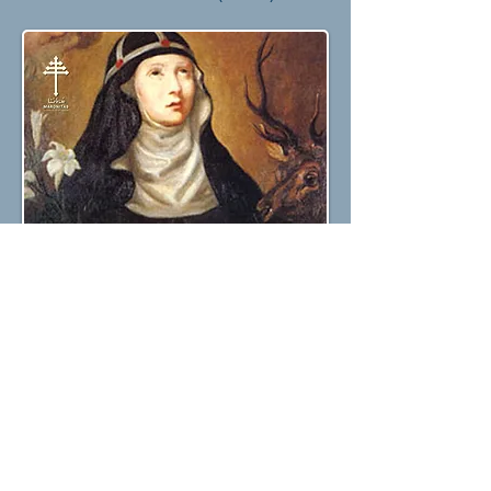
Hija de santa Brígida, santa Catalina de
Suecia, obligada por su padre, se casó
con un noble. Sin embargo, se consagró a
Dios y no consumó su matrimonio. La
oración y la ascesis distinguieron su vida
entrelazada con la de su madre. Primera