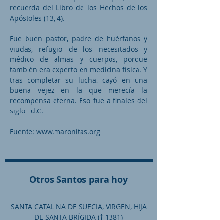
recuerda del Libro de los Hechos de los
Apóstoles (13, 4).
Fue buen pastor, padre de huérfanos y
viudas, refugio de los necesitados y
médico de almas y cuerpos, porque
también era experto en medicina física. Y
tras completar su lucha, cayó en una
buena vejez en la que merecía la
recompensa eterna. Eso fue a finales del
siglo I d.C.
Fuente:
www.maronitas.org
Otros Santos para hoy
SANTA CATALINA DE SUECIA, VIRGEN, HIJA
DE SANTA BRÍGIDA († 1381)