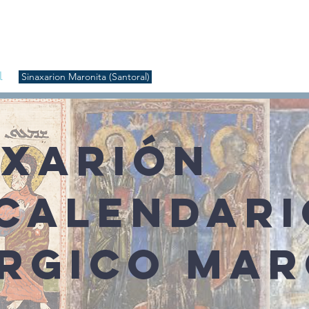
S
Inicio
Liturgia
Música
Enquiridión
Tienda
l
Sinaxarion Maronita (Santoral)
AXARIÓN
 CALENDARI
ÚRGICO MAR