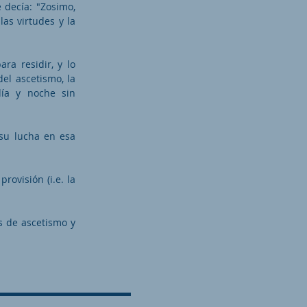
 decía: "Zosimo,
las virtudes y la
ra residir, y lo
el ascetismo, la
día y noche sin
 su lucha en esa
rovisión (i.e. la
s de ascetismo y