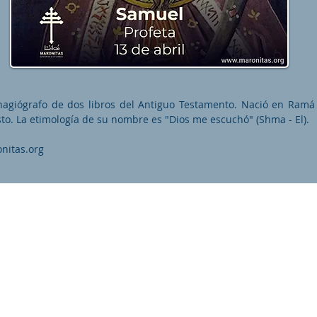
 hagiógrafo de dos libros del Antiguo Testamento. Nació en Ramá
sto. La etimología de su nombre es "Dios me escuchó" (Shma - El).
nitas.org
as.org es una organización promotor y colaborador autori