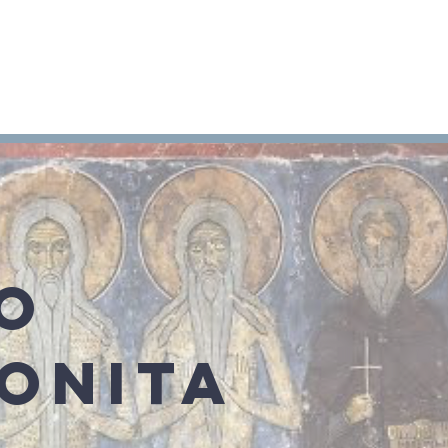
Arameo
Blog
Información
O
ONITA