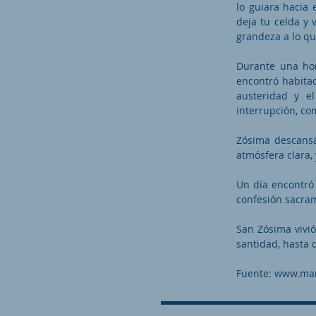
lo guiara hacia 
deja tu celda y 
grandeza a lo qu
Durante una hor
encontró habita
austeridad y e
interrupción, co
Zósima descansa
atmósfera clara,
Un día encontró c
confesión sacram
San Zósima vivió
santidad, hasta q
Fuente:
www.mar