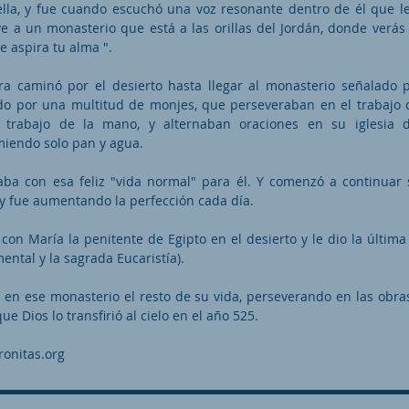
ella, y fue cuando escuchó una voz resonante dentro de él que le
ve a un monasterio que está a las orillas del Jordán, donde verás 
e aspira tu alma ".
a caminó por el desierto hasta llegar al monasterio señalado pa
do por una multitud de monjes, que perseveraban en el trabajo d
l trabajo de la mano, y alternaban oraciones en su iglesia 
miendo solo pan y agua.
ba con esa feliz "vida normal" para él. Y comenzó a continuar
 y fue aumentando la perfección cada día.
on María la penitente de Egipto en el desierto y le dio la última p
ental y la sagrada Eucaristía).
 en ese monasterio el resto de su vida, perseverando en las obra
ue Dios lo transfirió al cielo en el año 525.
onitas.org