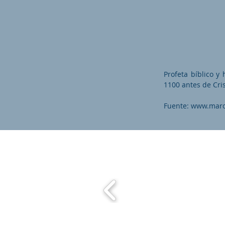
Profeta bíblico y
1100 antes de Cri
Fuente:
www.maro
Maronit