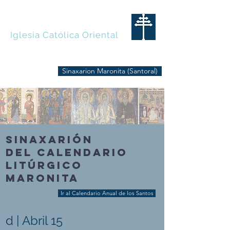
MARONITAS
Iglesia Católica Oriental
Sinaxarion Maronita (Santoral)
SINAXARIÓN
DEL CALENDARIO
LITÚRGICO
MARONITA
Ir al Calendario Anual de los Santos
d | Abril 15