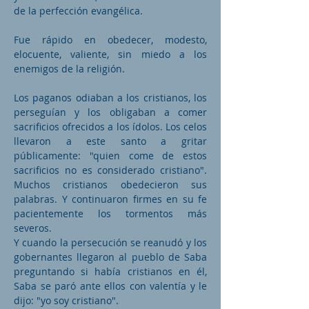
de la perfección evangélica.
Fue rápido en obedecer, modesto,
elocuente, valiente, sin miedo a los
enemigos de la religión.
Los paganos odiaban a los cristianos, los
perseguían y los obligaban a comer
sacrificios ofrecidos a los ídolos. Los celos
llevaron a este santo a gritar
públicamente: "quien come de estos
sacrificios no es considerado cristiano".
Muchos cristianos obedecieron sus
palabras. Y continuaron firmes en su fe
pacientemente los tormentos más
severos.
Y cuando la persecución se reanudó y los
gobernantes llegaron al pueblo de Saba
preguntando si había cristianos en él,
Saba se paró ante ellos con valentía y le
dijo: "yo soy cristiano".