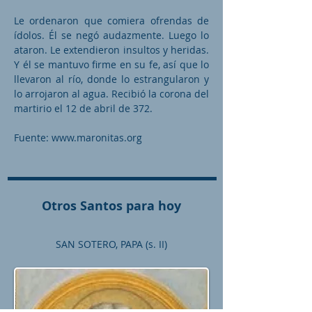
Le ordenaron que comiera ofrendas de
ídolos. Él se negó audazmente. Luego lo
ataron. Le extendieron insultos y heridas.
Y él se mantuvo firme en su fe, así que lo
llevaron al río, donde lo estrangularon y
lo arrojaron al agua. Recibió la corona del
martirio el 12 de abril de 372.
Fuente:
www.maronitas.org
Otros Santos para hoy
SAN SOTERO, PAPA (s. II)