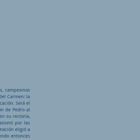
es, campesinos
del Carmen: la
cación. Será el
ón de Pedro al
en su rectoría,
asionó por las
mación eligió a
endo entonces