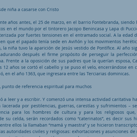
de niña a casarse con Cristo
nte años antes, el 25 de marzo, en el barrio Fontebranda, siendo l
tos en el mundo por el tintorero Jacopo Benincasa y Lapa di Pucci
erizada por fuertes tensiones en el entramado social. A la edad d
n que el papado tenía sede en Aviñón y los movimientos heréti
a, la niña tuvo la aparición de Jesús vestido de Pontífice. Al año si
madurando después el firme propósito de perseguir la perfección
a. Frente a la oposición de sus padres que la querían esposa, Ca
s 12 años se cortó el cabello y se puso el velo, encerrándose en 
ió, en el año 1363, que ingresara entre las Terciarias dominicas.
 punto de referencia espiritual para muchos
 a leer y a escribir. Y comenzó una intensa actividad caritativa ha
lacerada por pestilencias, guerras, carestías y sufrimientos – se
encia para los hombres de cultura y para los religiosos que,
e su celda, serán recordados como “caterinatos”, es decir sus hij
entre ellos la llamaban “mamá y maestra” y se hicieron transcript
las autoridades civiles y religiosas: exhortaciones y asunciones de