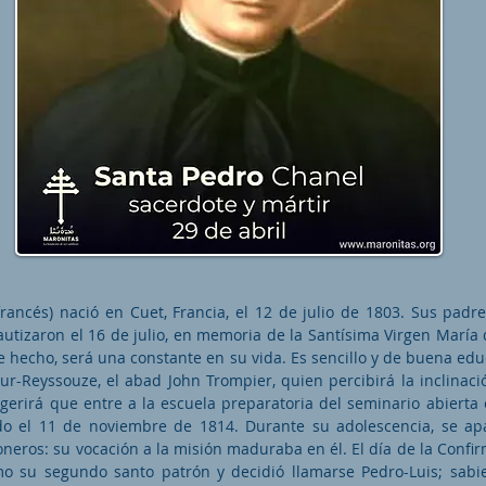
francés) nació en Cuet, Francia, el 12 de julio de 1803. Sus padr
utizaron el 16 de julio, en memoria de la Santísima Virgen María 
e hecho, será una constante en su vida. Es sencillo y de buena edu
ur-Reyssouze, el abad John Trompier, quien percibirá la inclinaci
ugerirá que entre a la escuela preparatoria del seminario abierta 
do el 11 de noviembre de 1814. Durante su adolescencia, se ap
oneros: su vocación a la misión maduraba en él. El día de la Confir
o su segundo santo patrón y decidió llamarse Pedro-Luis; sabi