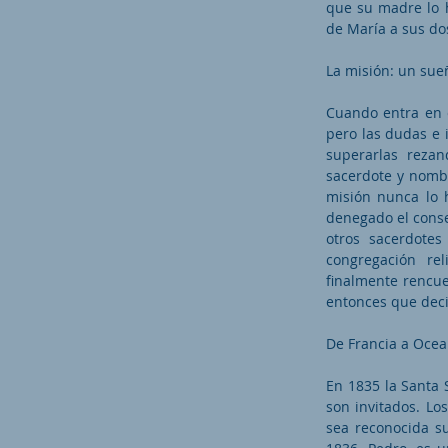
que su madre lo h
de María a sus d
La misión: un sue
Cuando entra en e
pero las dudas e 
superarlas rezan
sacerdote y nombr
misión nunca lo h
denegado el conse
otros sacerdotes
congregación re
finalmente rencuen
entonces que deci
De Francia a Ocean
En 1835 la Santa 
son invitados. Lo
sea reconocida su