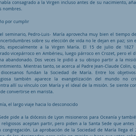
abía consagrado a la Virgen incluso antes de su nacimiento, añ
os nombres.
ño por cumplir
l seminario, Pedro-Luis- María aprovecha muy bien el tiempo de
incertidumbres sobre su elección de vida no le dejan en paz; sin 
do, especialmente a la Virgen María. El 15 de julio de 1827
ado vicepárroco en Ambérieu, luego párroco en Crozet, pero el de
a abandonado. Dos veces le pidió a su obispo partir a la misió
ntimiento. Mientras tanto, se acerca al Padre Jean-Claude Colin, q
 diocesanos fundan la Sociedad de María. Entre los objetivo
ligiosa también aparece la evangelización del mundo no cri
tra allí su vínculo con María y el ideal de la misión. Se siente c
de convertirse en marista.
ía, el largo viaje hacia lo desconocido
Sede pide a la diócesis de Lyon misioneros para Oceanía y tambié
s religiosos aceptan partir, pero piden a la Santa Sede que antes 
 congregación. La aprobación de la Sociedad de María llega el 