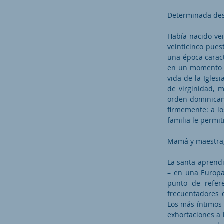
Determinada des
Había nacido vei
veinticinco pues
una época caract
en un momento e
vida de la Iglesi
de virginidad, 
orden dominican
firmemente: a lo
familia le permit
Mamá y maestra,
La santa aprendió
– en una Europa 
punto de refer
frecuentadores d
Los más íntimos 
exhortaciones a 