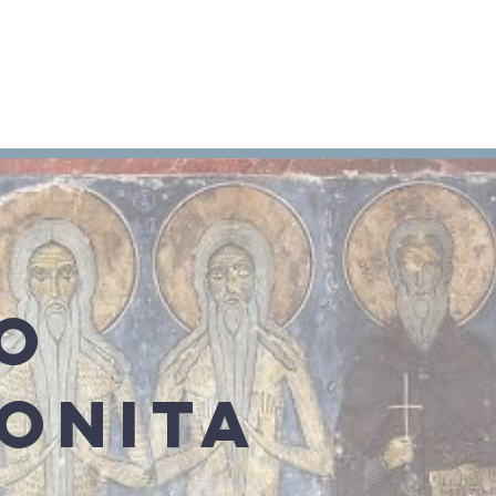
Arameo
Blog
Información
O
ONITA