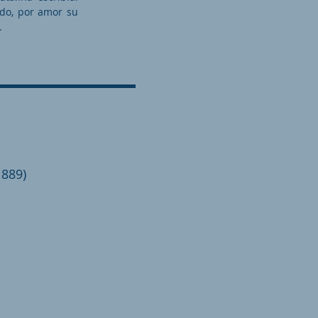
ado, por amor su
.
889)