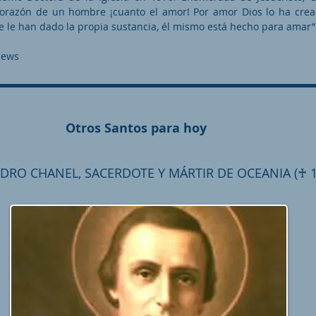
corazón de un hombre ¡cuanto el amor! Por amor Dios lo ha cre
 le han dado la propia sustancia, él mismo está hecho para amar”
News
Otros Santos para hoy
DRO CHANEL, SACERDOTE Y MÁRTIR DE OCEANIA (♰ 1