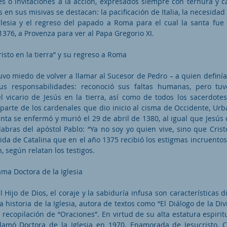
s o invitaciones a la acción, expresados siempre con ternura y ca
en sus misivas se destacan: la pacificación de Italia, la necesidad 
glesia y el regreso del papado a Roma para el cual la santa fue
 1376, a Provenza para ver al Papa Gregorio XI.
risto en la tierra” y su regreso a Roma
uvo miedo de volver a llamar al Sucesor de Pedro – a quien definía
sus responsabilidades: reconoció sus faltas humanas, pero tu
l vicario de Jesús en la tierra, así como de todos los sacerdote
parte de los cardenales que dio inicio al cisma de Occidente, Urb
nta se enfermó y murió el 29 de abril de 1380, al igual que Jesús
abras del apóstol Pablo: “Ya no soy yo quien vive, sino que Crist
ida de Catalina que en el año 1375 recibió los estigmas incruento
, según relatan los testigos.
ama Doctora de la Iglesia
 Hijo de Dios, el coraje y la sabiduría infusa son características d
 historia de la Iglesia, autora de textos como “El Diálogo de la Div
u recopilación de “Oraciones”. En virtud de su alta estatura espiritu
clamó Doctora de la Iglesia en 1970. Enamorada de Jesucristo, Ca