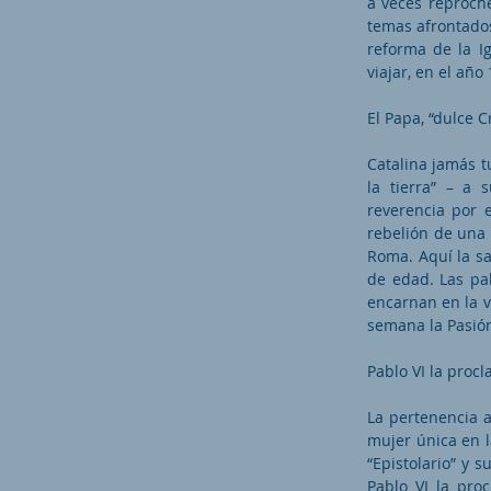
a veces reproche
temas afrontados 
reforma de la I
viajar, en el año
El Papa, “dulce C
Catalina jamás t
la tierra” – a 
reverencia por e
rebelión de una 
Roma. Aquí la sa
de edad. Las pal
encarnan en la v
semana la Pasión
Pablo VI la procl
La pertenencia al
mujer única en la
“Epistolario” y s
Pablo VI la pro