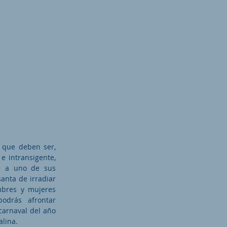
o que deben ser,
 e intransigente,
fe a uno de sus
santa de irradiar
mbres y mujeres
odrás afrontar
 carnaval del año
alina.