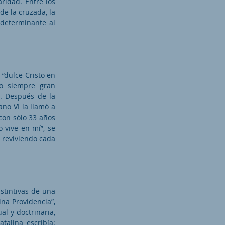
ridad. Entre los
de la cruzada, la
 determinante al
 “dulce Cristo en
vo siempre gran
s. Después de la
ano VI la llamó a
 con sólo 33 años
o vive en mí”, se
s reviviendo cada
istintivas de una
ina Providencia”,
al y doctrinaria,
talina escribía: