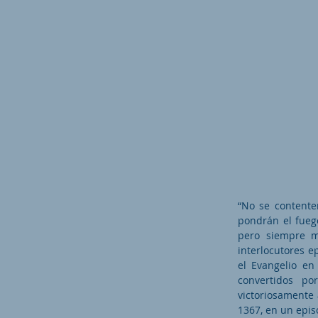
“No se contente
pondrán el fuego
pero siempre m
interlocutores e
el Evangelio en
convertidos po
victoriosamente 
1367, en un epis