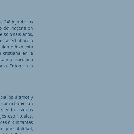
a 24ª hija de los
o de’ Piacenti en
e sólo seis años,
cos asechaban la
guiente hizo voto
 cristiana en la
talina reacciono
casa. Entonces la
cia los últimos y
 convirtió en un
 siendo asiduos
os espirituales.
ores d sus tantas
 responsabilidad,