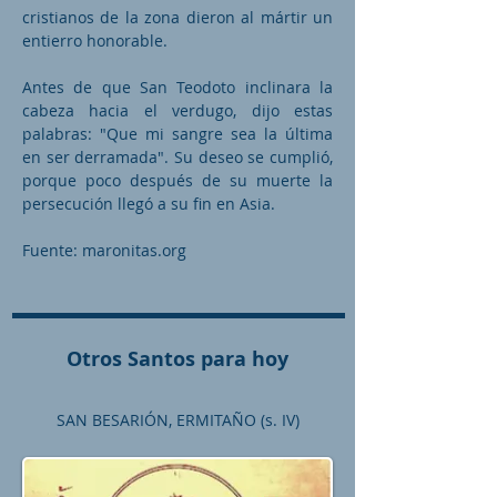
cristianos de la zona dieron al mártir un
entierro honorable.
Antes de que San Teodoto inclinara la
cabeza hacia el verdugo, dijo estas
palabras: "Que mi sangre sea la última
en ser derramada". Su deseo se cumplió,
porque poco después de su muerte la
persecución llegó a su fin en Asia.
Fuente: maronitas.org
Otros Santos para hoy
SAN BESARIÓN, ERMITAÑO (s. IV)