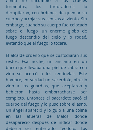
Como no sucumbió a los crueles
tormentos, los torturadores lo
decapitaron, con órdenes de quemar su
cuerpo y arrojar sus cenizas al viento. Sin
embargo, cuando su cuerpo fue colocado
sobre el fuego, un enorme globo de
fuego descendió del cielo y lo rodeó,
evitando que el fuego lo tocara.
El alcalde ordenó que se custodiaran sus
restos. Esa noche, un anciano en un
burro que llevaba una piel de cabra con
vino se acercó a los centinelas. Este
hombre, en verdad un sacerdote, ofreció
vino a los guardias, que aceptaron y
bebieron hasta emborracharse por
completo. Entonces el sacerdote sacó el
cuerpo del fuego y lo puso sobre el asno.
Un ángel apareció y lo guió a una colina
en las afueras de Malos, donde
desapareció después de indicar dónde
debería ser enterrado Teodoto. Los