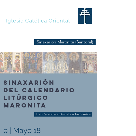
MARONITAS
Iglesia Católica Oriental
Sinaxarion Maronita (Santoral)
SINAXARIÓN
DEL CALENDARIO
LITÚRGICO
MARONITA
Ir al Calendario Anual de los Santos
e | Mayo 18