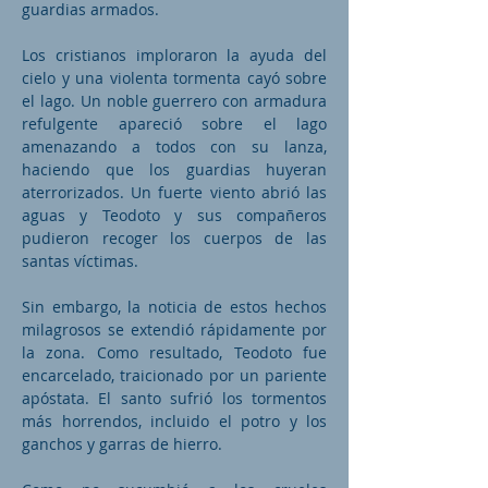
guardias armados.
Los cristianos imploraron la ayuda del
cielo y una violenta tormenta cayó sobre
el lago. Un noble guerrero con armadura
refulgente apareció sobre el lago
amenazando a todos con su lanza,
haciendo que los guardias huyeran
aterrorizados. Un fuerte viento abrió las
aguas y Teodoto y sus compañeros
pudieron recoger los cuerpos de las
santas víctimas.
Sin embargo, la noticia de estos hechos
milagrosos se extendió rápidamente por
la zona. Como resultado, Teodoto fue
encarcelado, traicionado por un pariente
apóstata. El santo sufrió los tormentos
más horrendos, incluido el potro y los
ganchos y garras de hierro.