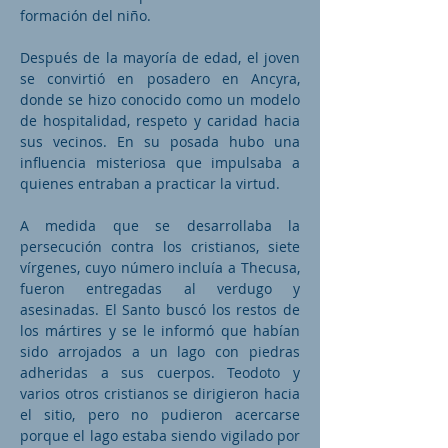
formación del niño.
Después de la mayoría de edad, el joven
se convirtió en posadero en Ancyra,
donde se hizo conocido como un modelo
de hospitalidad, respeto y caridad hacia
sus vecinos. En su posada hubo una
influencia misteriosa que impulsaba a
quienes entraban a practicar la virtud.
A medida que se desarrollaba la
persecución contra los cristianos, siete
vírgenes, cuyo número incluía a Thecusa,
fueron entregadas al verdugo y
asesinadas. El Santo buscó los restos de
los mártires y se le informó que habían
sido arrojados a un lago con piedras
adheridas a sus cuerpos. Teodoto y
varios otros cristianos se dirigieron hacia
el sitio, pero no pudieron acercarse
porque el lago estaba siendo vigilado por