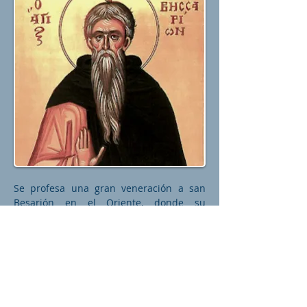
Se profesa una gran veneración a san
Besarión en el Oriente, donde su
nombre, con algunas variantes, se
impone a menudo en la pila bautismal;
por ejemplo, el padre de José Stalin se
llamaba Vissarion. Nuestro santo era
natural de Egipto y, en cuanto se sintió
llamado a seguir el camino de la
perfección, se fue a vivir al desierto.