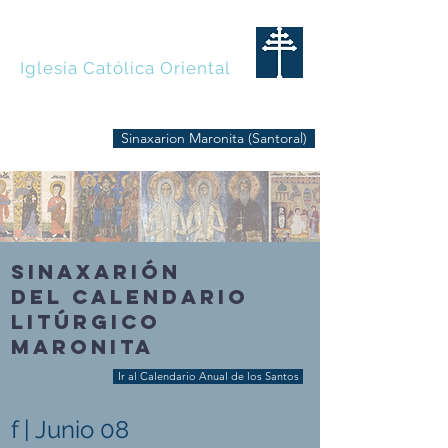
MARONITAS
Iglesia Católica Oriental
Sinaxarion Maronita (Santoral)
SINAXARIÓN
DEL CALENDARIO
LITÚRGICO
MARONITA
Ir al Calendario Anual de los Santos
f | Junio 08