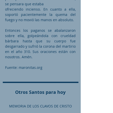
se pensara que estaba
ofreciendo incienso. En cuanto a ella,
soportó pacientemente la quema del
fuego y no movió las manos en absoluto.
Entonces los paganos se abalanzaron
sobre ella, golpeándola con crueldad
bárbara hasta que su cuerpo fue
desgarrado y sufrió la corona del martirio
en el año 310. Sus oraciones están con
nosotros. Amén.
Fuente: maronitas.org
Otros Santos para hoy
MEMORIA DE LOS CLAVOS DE CRISTO