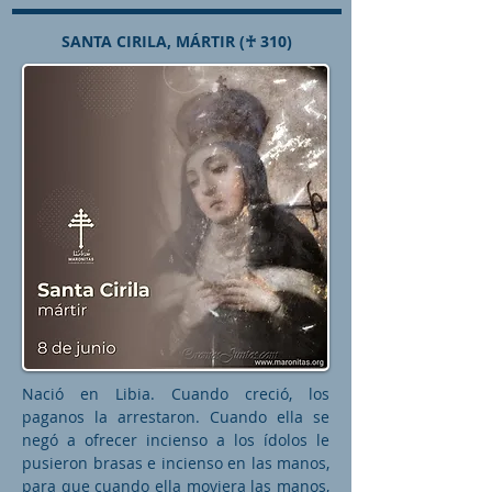
SANTA CIRILA, MÁRTIR (♰ 310)
Nació en Libia. Cuando creció, los
paganos la arrestaron. Cuando ella se
negó a ofrecer incienso a los ídolos le
pusieron brasas e incienso en las manos,
para que cuando ella moviera las manos,