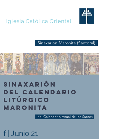
MARONITAS
Iglesia Católica Oriental
Sinaxarion Maronita (Santoral)
SINAXARIÓN
DEL CALENDARIO
LITÚRGICO
MARONITA
Ir al Calendario Anual de los Santos
f | Junio 21