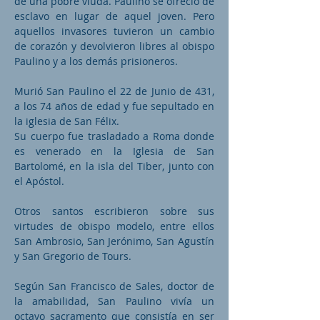
de una pobre viuda. Paulino se ofreció de
esclavo en lugar de aquel joven. Pero
aquellos invasores tuvieron un cambio
de corazón y devolvieron libres al obispo
Paulino y a los demás prisioneros.
Murió San Paulino el 22 de Junio de 431,
a los 74 años de edad y fue sepultado en
la iglesia de San Félix.
Su cuerpo fue trasladado a Roma donde
es venerado en la Iglesia de San
Bartolomé, en la isla del Tiber, junto con
el Apóstol.
Otros santos escribieron sobre sus
virtudes de obispo modelo, entre ellos
San Ambrosio, San Jerónimo, San Agustín
y San Gregorio de Tours.
Según San Francisco de Sales, doctor de
la amabilidad, San Paulino vivía un
octavo sacramento que consistía en ser