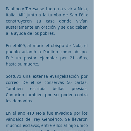
Paulino y Teresa se fueron a vivir a Nola,
Italia. Allí junto a la tumba de San Félix
construyeron su casa donde vivían
austeramente en oración y se dedicaban
a la ayuda de los pobres.
En el 409, al morir el obispo de Nola, el
pueblo aclamó a Paulino como obispo.
Fué un pastor ejemplar por 21 años,
hasta su muerte.
Sostuvo una extensa evangelización por
correo. De el se conservas 50 cartas.
También escribía bellas poesías.
Conocido también por su poder contra
los demonios.
En el año 410 Nola fue invadida por los
vándalos del rey Gensérico. Se llevaron
muchos esclavos, entre ellos al hijo único