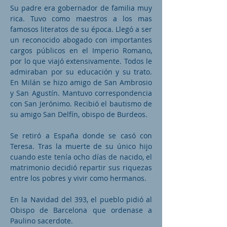
Su padre era gobernador de familia muy
rica. Tuvo como maestros a los mas
famosos literatos de su época. Llegó a ser
un reconocido abogado con importantes
cargos públicos en el Imperio Romano,
por lo que viajó extensivamente. Todos le
admiraban por su educación y su trato.
En Milán se hizo amigo de San Ambrosio
y San Agustín. Mantuvo correspondencia
con San Jerónimo. Recibió el bautismo de
su amigo San Delfín, obispo de Burdeos.
Se retiró a España donde se casó con
Teresa. Tras la muerte de su único hijo
cuando este tenía ocho días de nacido, el
matrimonio decidió repartir sus riquezas
entre los pobres y vivir como hermanos.
En la Navidad del 393, el pueblo pidió al
Obispo de Barcelona que ordenase a
Paulino sacerdote.