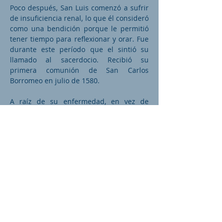
Poco después, San Luis comenzó a sufrir
de insuficiencia renal, lo que él consideró
como una bendición porque le permitió
tener tiempo para reflexionar y orar. Fue
durante este período que el sintió su
llamado al sacerdocio. Recibió su
primera comunión de San Carlos
Borromeo en julio de 1580.
A raíz de su enfermedad, en vez de
continuar con su entrenamiento militar,
San Luis se dedicó a enseñar catecismo a
los jóvenes pobres. Contra los deseos de
su padre, San Luis anunció su intención
de unirse a la Compañía de Jesús. A los
dieciocho años de edad, renunció a su
título y a sus tierras.
El marqués se lleno de rabia al escuchar
que su heredero quería renunciar a todo
lo que con tanto cuidado había
preparado para él. Sin embargo, la