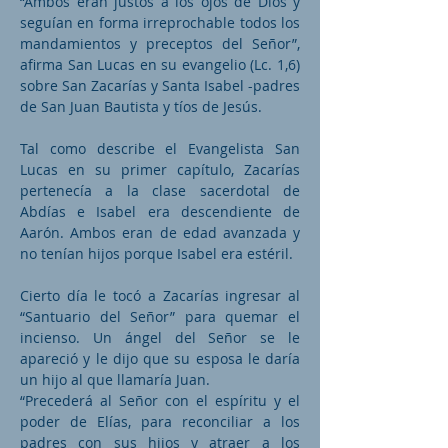
“Ambos eran justos a los ojos de Dios y
seguían en forma irreprochable todos los
mandamientos y preceptos del Señor”,
afirma San Lucas en su evangelio (Lc. 1,6)
sobre San Zacarías y Santa Isabel -padres
de San Juan Bautista y tíos de Jesús.
Tal como describe el Evangelista San
Lucas en su primer capítulo, Zacarías
pertenecía a la clase sacerdotal de
Abdías e Isabel era descendiente de
Aarón. Ambos eran de edad avanzada y
no tenían hijos porque Isabel era estéril.
Cierto día le tocó a Zacarías ingresar al
“Santuario del Señor” para quemar el
incienso. Un ángel del Señor se le
apareció y le dijo que su esposa le daría
un hijo al que llamaría Juan.
“Precederá al Señor con el espíritu y el
poder de Elías, para reconciliar a los
padres con sus hijos y atraer a los