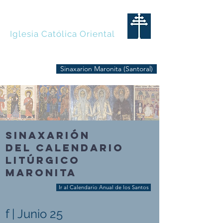
MARONITAS
Iglesia Católica Oriental
Sinaxarion Maronita (Santoral)
SINAXARIÓN
DEL CALENDARIO
LITÚRGICO
MARONITA
Ir al Calendario Anual de los Santos
f | Junio 25