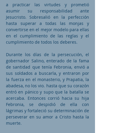
a practicar las virtudes y prometió
asumir su responsabilidad ante
Jesucristo. Sobresalió en la perfección
hasta superar a todas las monjas y
convertirse en el mejor modelo para ellas
en el cumplimiento de las reglas y el
cumplimiento de todos los deberes.
Durante los días de la persecución, el
gobernador Salino, enterado de la fama
de santidad que tenía Febronia, envió a
sus soldados a buscarla, y entraron por
la fuerza en el monasterio, y Prapatia, la
abadesa, no los vio. hasta que su corazón
entró en pánico y supo que la batalla se
acercaba. Entonces corrió hacia su hija
Febronia, se despidió de ella con
lágrimas y fortaleció su determinación de
perseverar en su amor a Cristo hasta la
muerte.