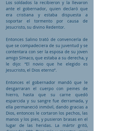
Los soldados la recibieron y la llevaron
ante el gobernador, quien declaró que
era cristiana y estaba dispuesta a
soportar el tormento por causa de
Jesucristo, su divino Redentor.
Entonces Salino trató de convencerla de
que se compadeciera de su juventud y se
contentara con ser la esposa de su joven
amigo Símaco, que estaba a su derecha, y
le dijo: “El novio que he elegido es
Jesucristo, el Dios eterno”.
Entonces el gobernador mandó que le
desgarraran el cuerpo con peines de
hierro, hasta que su carne quedó
esparcida y su sangre fue derramada, y
ella permaneció inmóvil, dando gracias a
Dios, entonces le cortaron los pechos, las
manos y los pies, y pusieron brasas en el
lugar de las heridas. La mártir gritó,