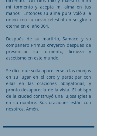
diciendo: "Oh Dios mío y maestro, mira
mi tormento y acepta mi alma en tus
manos" Entonces su alma pura voló a la
unión con su novio celestial en su gloria
eterna en el año 304.
Después de su martirio, Samaco y su
compañero Primus creyeron después de
presenciar su tormento, firmeza y
ascetismo en este mundo.
Se dice que solía aparecerse a las monjas
en su lugar en el coro y participar con
ellas en las oraciones obligatorias, y
pronto desaparecía de la vista. El obispo
de la ciudad construyó una lujosa iglesia
en su nombre. Sus oraciones están con
nosotros. Amén.