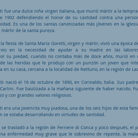
ti fue una dulce niña virgen italiana, que murió mártir a la tempr
e 1902 defendiendo el honor de su castidad contra una perso
idad. Es una de los santas canonizadas más jóvenes en la Iglesi
 mártir de la santa pureza.
 la fiesta de Santa María Goretti, virgen y mártir, vivió una época 
vio en la necesidad de ayudar a su madre en las labores
por su piedad, cuando no contaba más de doce años, murió en 
 de las heridas que le produjo con un punzón un joven que inte
 en su casa, cercana a la localidad de Nettuno, en la región de Laci
ti nació el 16 de octubre de 1890, en Corinaldo, Italia. Sus padre
 Carlini. Fue bautizada a la mañana siguiente de haber nacido. F
o y con grandes valores religiosos.
i era una jovencita muy piadosa, una de los seis hijos de esta fam
n se estaba desarrollando en virtudes de santidad.
a se trasladó a la región de Ferriere di Conca y poco después, el 
na enfermedad muy grave que le sobrevino de repente, la malar