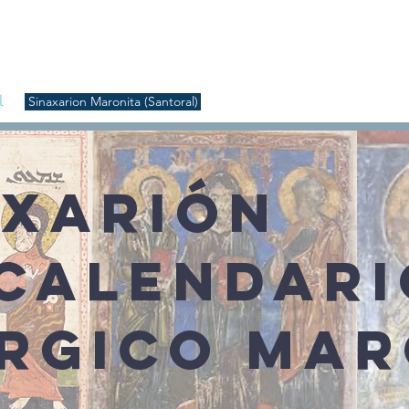
S
Inicio
Liturgia
Música
Enquiridión
Tienda
l
Sinaxarion Maronita (Santoral)
AXARIÓN
 CALENDARI
ÚRGICO MAR