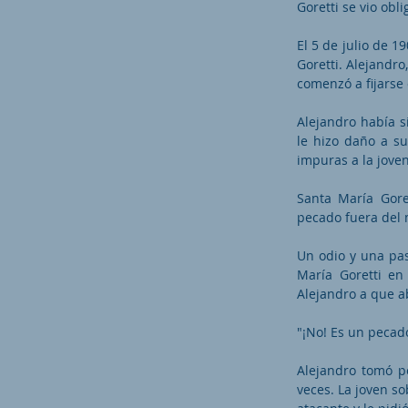
Goretti se vio obl
El 5 de julio de 1
Goretti. Alejandr
comenzó a fijarse
Alejandro había s
le hizo daño a su
impuras a la jove
Santa María Gore
pecado fuera del
Un odio y una pas
María Goretti en
Alejandro a que ab
"¡No! Es un pecado
Alejandro tomó po
veces. La joven s