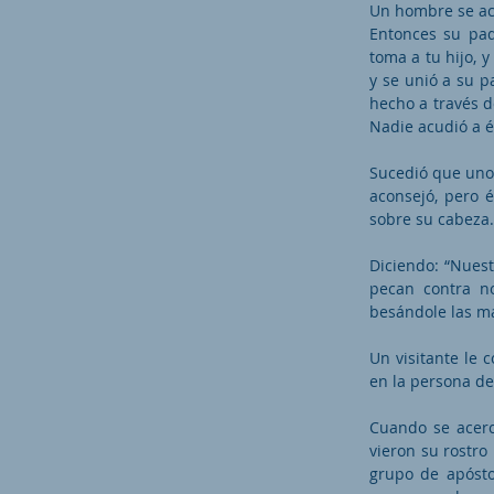
Un hombre se ace
Entonces su pad
toma a tu hijo, y
y se unió a su p
hecho a través de
Nadie acudió a é
Sucedió que uno 
aconsejó, pero 
sobre su cabeza.
Diciendo: “Nues
pecan contra no
besándole las m
Un visitante le 
en la persona de
Cuando se acerc
vieron su rostro 
grupo de apósto