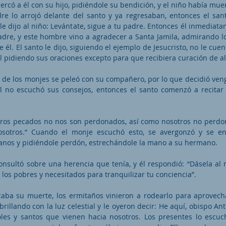
rcó a él con su hijo, pidiéndole su bendición, y el niño había mue
re lo arrojó delante del santo y ya regresaban, entonces el sant
 le dijo al niño: Levántate, sigue a tu padre. Entonces él inmediat
adre, y este hombre vino a agradecer a Santa Jamila, admirando l
 él. El santo le dijo, siguiendo el ejemplo de Jesucristo, no le cuen
l pidiendo sus oraciones excepto para que recibiera curación de a
de los monjes se peleó con su compañero, por lo que decidió venga
él no escuchó sus consejos, entonces el santo comenzó a recitar
tros pecados no nos son perdonados, así como nosotros no perd
sotros.” Cuando el monje escuchó esto, se avergonzó y se enf
anos y pidiéndole perdón, estrechándole la mano a su hermano.
consultó sobre una herencia que tenía, y él respondió: “Dásela al
 los pobres y necesitados para tranquilizar tu conciencia”.
aba su muerte, los ermitaños vinieron a rodearlo para aprovech
brillando con la luz celestial y le oyeron decir: He aquí, obispo An
les y santos que vienen hacia nosotros. Los presentes lo escu