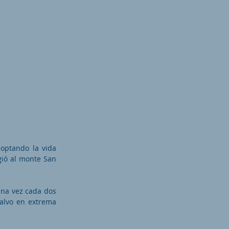
doptando la vida
igió al monte San
 una vez cada dos
salvo en extrema