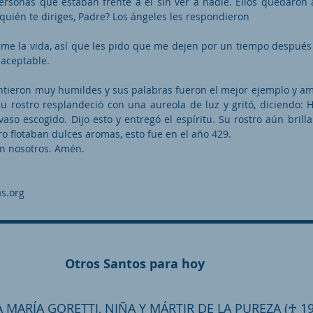
personas que estaban frente a él sin ver a nadie. Ellos quedaron
quién te diriges, Padre? Los ángeles les respondieron
arme la vida, así que les pido que me dejen por un tiempo despué
 aceptable.
intieron muy humildes y sus palabras fueron el mejor ejemplo y a
su rostro resplandeció con una aureola de luz y gritó, diciendo: 
vaso escogido. Dijo esto y entregó el espíritu. Su rostro aún brill
o flotaban dulces aromas, esto fue en el año 429.
on nosotros. Amén.
s.org
Otros Santos para hoy
 MARÍA GORETTI, NIÑA Y MÁRTIR DE LA PUREZA (♰ 19