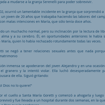
igada a mudarse a la granja Serenelli para poder sobrevivir.
902, ocurrió un lamentable incidente en la granja que sorprendió a 
o, un joven de 20 años que trabajaba haciendo las labores del camp
 con malas intenciones en María, que sólo tenía doce años.
ido un muchacho normal, pero su inclinación por la lectura de l
 alma y a su cerebro. Él, en oportunidades anteriores le había 
n María, quien lo había rechazado rotundamente todas las veces.
tti se negó a tener relaciones sexuales antes que nada porqu
 matrimonio
ión inmensa se apoderaron del joven Alejandro y en una ocasión
 el granero y la intentó violar. Ella luchó desesperadamente 
usara de ella. Siguió gritando:
! Dios no lo quiere!"
r el cuello a Santa María Goretti y comenzó a ahogarla y luego
obrevivió y fue llevada a un hospital durante dos semanas, en la q