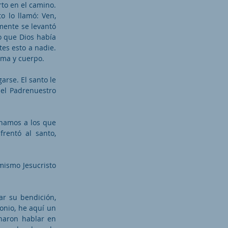
rto en el camino.
o lo llamó: Ven,
amente se levantó
o que Dios había
tes esto a nadie.
lma y cuerpo.
rse. El santo le
 el Padrenuestro
onamos a los que
rentó al santo,
 mismo Jesucristo
ar su bendición,
tonio, he aquí un
charon hablar en