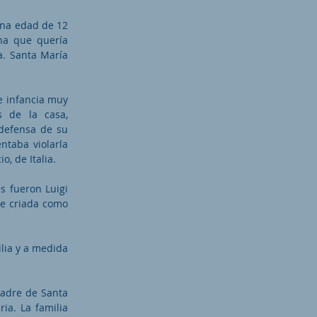
ana edad de 12
na que quería
a. Santa María
de infancia muy
 de la casa,
defensa de su
ntaba violarla
o, de Italia.
s fueron Luigi
ue criada como
ilia y a medida
padre de Santa
ia. La familia