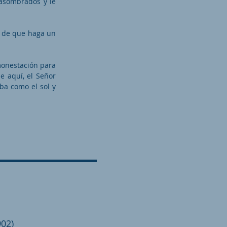
 asombrados y le
s de que haga un
monestación para
He aquí, el Señor
aba como el sol y
02)