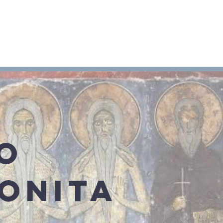
Arameo
Blog
Información
O
ONITA