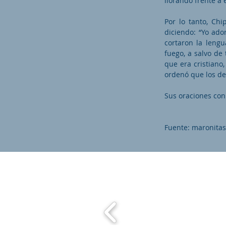
llorando frente a e
Por lo tanto, Chi
diciendo: “Yo ado
cortaron la lengu
fuego, a salvo de
que era cristiano,
ordenó que los dec
Sus oraciones con
Fuente: maronitas
Maronit