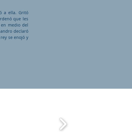
 a ella. Gritó
ordenó que les
n en medio del
jandro declaró
 rey se enojó y
zado de: