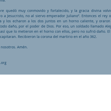
lla.
pre quedó muy conmovido y fortalecido, y la gracia divina volvió
ro a Jesucristo, no al siervo emperador Juliano”. Entonces el rey 
a y los echaron a los dos juntos en un horno caliente, y oraro
 todo daño, por el poder de Dios. Por eso, un soldado llamado Ale
 así que lo metieron en el horno con ellos, pero no sufrió daño. El
apitaran. Recibieron la corona del martirio en el año 362.
 nosotros. Amén.
.org
as.org es una organización promotor y colaborador autori