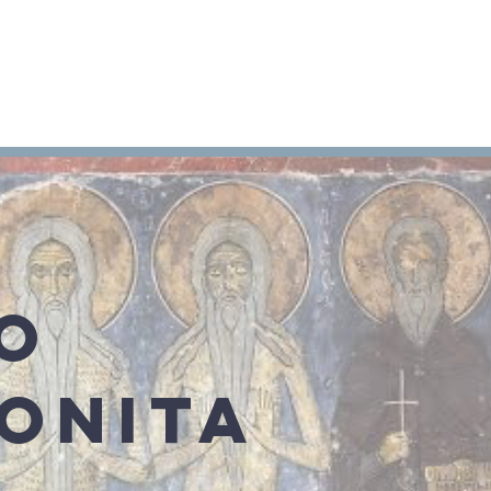
Arameo
Blog
Información
O
ONITA