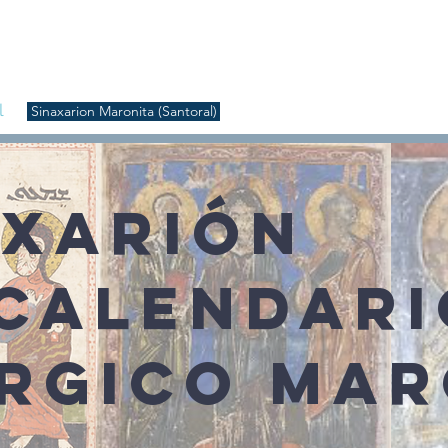
S
Inicio
Liturgia
Música
Enquiridión
Tienda
l
Sinaxarion Maronita (Santoral)
AXARIÓN
 CALENDARI
ÚRGICO MAR