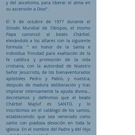
y del ascetismo, para liberar el alma en
su ascensión a Dios” .
El 9 de octubre de 1977 durante el
Sínodo Mundial de Obispos, el mismo
Papa canonizó al beato Chárbel,
elevándolo a los altares con la siguiente
formula: ” en honor de la Santa e
Individua Trinidad para exaltación de la
fe católica y promoción de la vida
cristiana, con la autoridad de Nuestro
Señor Jesucristo, de los bienaventurados
apóstoles Pedro y Pablo, y nuestra,
después de madura deliberación y tras
implorar intensamente la ayuda divina…
decretamos y definimos que el beato
Chárbel Majluf es SANTO, y lo
inscribimos en el catálogo de los santos,
estableciendo que sea venerado como
santo con piadosa devoción en toda la
iglesia. En el nombre del Padre y del Hijo