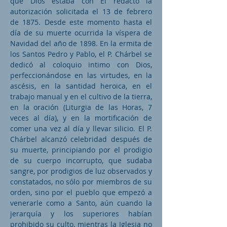
que Dios estaba con Él redactó la
autorización solicitada el 13 de febrero
de 1875. Desde este momento hasta el
día de su muerte ocurrida la víspera de
Navidad del año de 1898. En la ermita de
los Santos Pedro y Pablo, el P. Chárbel se
dedicó al coloquio intimo con Dios,
perfeccionándose en las virtudes, en la
ascésis, en la santidad heroica, en el
trabajo manual y en el cultivo de la tierra,
en la oración (Liturgia de las Horas, 7
veces al día), y en la mortificación de
comer una vez al día y llevar silicio. El P.
Chárbel alcanzó celebridad después de
su muerte, principiando por el prodigio
de su cuerpo incorrupto, que sudaba
sangre, por prodigios de luz observados y
constatados, no sólo por miembros de su
orden, sino por el pueblo que empezó a
venerarle como a Santo, aún cuando la
jerarquía y los superiores habían
prohibido su culto, mientras la Iglesia no