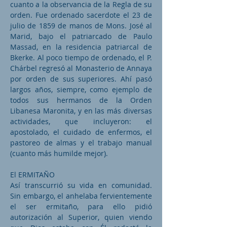
cuanto a la observancia de la Regla de su
orden. Fue ordenado sacerdote el 23 de
julio de 1859 de manos de Mons. José al
Marid, bajo el patriarcado de Paulo
Massad, en la residencia patriarcal de
Bkerke. Al poco tiempo de ordenado, el P.
Chárbel regresó al Monasterio de Annaya
por orden de sus superiores. Ahí pasó
largos años, siempre, como ejemplo de
todos sus hermanos de la Orden
Libanesa Maronita, y en las más diversas
actividades, que incluyeron: el
apostolado, el cuidado de enfermos, el
pastoreo de almas y el trabajo manual
(cuanto más humilde mejor).
El ERMITAÑO
Así transcurrió su vida en comunidad.
Sin embargo, el anhelaba fervientemente
el ser ermitaño, para ello pidió
autorización al Superior, quien viendo