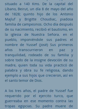
situado a 140 Kms. De la capital del
Líbano, Beirut, un día 8 de mayo del año
de 1828; quinto hijo de los Antonio
Majluf y Brigitte Choudiac, piadosa
familia de campesinos. Ocho día después
de su nacimiento, recibió el bautismo, en
la iglesia de Nuestra Señora. en el
pueblo, imponiéndole sus padres el
nombre de Yussef (José) Sus primeros
años transcurrieron en paz y
tranquilidad, rodeado de su familia y
sobre todo de la insigne devoción de su
madre, quien toda su vida practicó de
palabra y obra su fe religiosa, dando
ejemplo a sus hijos que crecieron, así en
el santo temor de Dios.
A los tres años, el padre de Yussef fue
requerido por el ejercito turco, que
guerreaba en ese momento contra las
tropas egipcias. Su padre muere de