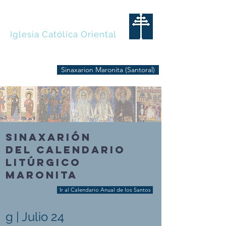
MARONITAS
Iglesia Católica Oriental
Sinaxarion Maronita (Santoral)
SINAXARIÓN
DEL CALENDARIO
LITÚRGICO
MARONITA
Ir al Calendario Anual de los Santos
g | Julio 24