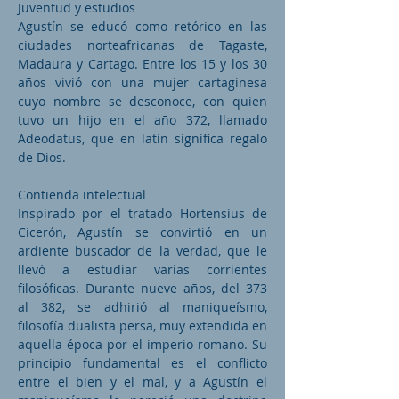
Juventud y estudios
Agustín se educó como retórico en las
ciudades norteafricanas de Tagaste,
Madaura y Cartago. Entre los 15 y los 30
años vivió con una mujer cartaginesa
cuyo nombre se desconoce, con quien
tuvo un hijo en el año 372, llamado
Adeodatus, que en latín significa regalo
de Dios.
Contienda intelectual
Inspirado por el tratado Hortensius de
Cicerón, Agustín se convirtió en un
ardiente buscador de la verdad, que le
llevó a estudiar varias corrientes
filosóficas. Durante nueve años, del 373
al 382, se adhirió al maniqueísmo,
filosofía dualista persa, muy extendida en
aquella época por el imperio romano. Su
principio fundamental es el conflicto
entre el bien y el mal, y a Agustín el