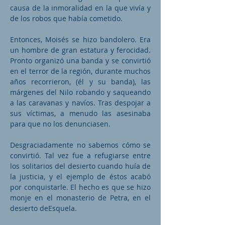
causa de la inmoralidad en la que vivía y
de los robos que había cometido.
Entonces, Moisés se hizo bandolero. Era
un hombre de gran estatura y ferocidad.
Pronto organizó una banda y se convirtió
en el terror de la región, durante muchos
años recorrieron, (él y su banda), las
márgenes del Nilo robando y saqueando
a las caravanas y navíos. Tras despojar a
sus víctimas, a menudo las asesinaba
para que no los denunciasen.
Desgraciadamente no sabemos cómo se
convirtió. Tal vez fue a refugiarse entre
los solitarios del desierto cuando huía de
la justicia, y el ejemplo de éstos acabó
por conquistarle. El hecho es que se hizo
monje en el monasterio de Petra, en el
desierto deEsquela.