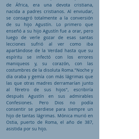
de África, era una devota cristiana,
nacida a padres cristianos. Al enviudar,
se consagró totalmente a la conversión
de su hijo Agustín. Lo primero que
enseñó a su hijo Agustín fue a orar, pero
luego de verle gozar de esas santas
lecciones sufrió al ver como iba
apartándose de la Verdad hasta que su
espíritu se infectó con los errores
maniqueos y, su corazón, con las
costumbres de la disoluta Roma."Noche y
día oraba y gemía con más lágrimas que
las que otras madres derramarían junto
al féretro de sus hijos", escribiría
después Agustín en sus admirables
Confesiones. Pero Dios no podía
consentir se perdiese para siempre un
hijo de tantas lágrimas. Mónica murió en
Ostia, puerto de Roma, el año de 387,
asistida por su hijo.