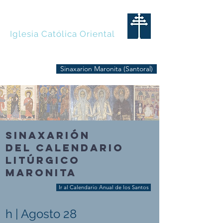
MARONITAS
Iglesia Católica Oriental
Sinaxarion Maronita (Santoral)
SINAXARIÓN
DEL CALENDARIO
LITÚRGICO
MARONITA
Ir al Calendario Anual de los Santos
h | Agosto 28