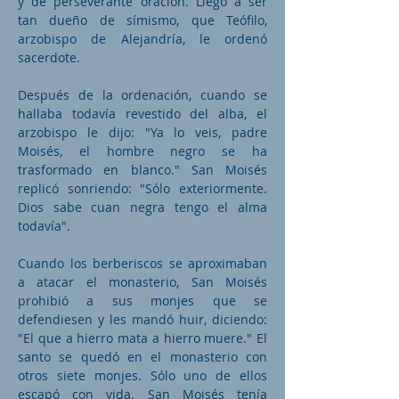
y de perseverante oración. Llegó a ser
tan dueño de símismo, que Teófilo,
arzobispo de Alejandría, le ordenó
sacerdote.
Después de la ordenación, cuando se
hallaba todavía revestido del alba, el
arzobispo le dijo: "Ya lo veis, padre
Moisés, el hombre negro se ha
trasformado en blanco." San Moisés
replicó sonriendo: "Sólo exteriormente.
Dios sabe cuan negra tengo el alma
todavía".
Cuando los berberiscos se aproximaban
a atacar el monasterio, San Moisés
prohibió a sus monjes que se
defendiesen y les mandó huir, diciendo:
"El que a hierro mata a hierro muere." El
santo se quedó en el monasterio con
otros siete monjes. Sólo uno de ellos
escapó con vida. San Moisés tenía