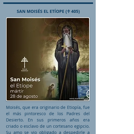
SAN MOISÉS EL ETÍOPE (♰ 405)
Moisés, que era originario de Etiopía, fue
el más pintoresco de los Padres del
Desierto. En sus primeros años era
criado o esclavo de un cortesano egipcio.
Su amo se vio obligado a despedirle a