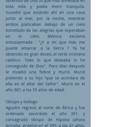
obtenido de Dios lo que más anhelaba en
esta vida y podía morir tranquila.
Sucedió que estando ahí en una casa
junto al mar, por la noche, mientras
ambos platicaban debajo de un cielo
estrellado de las alegrías que esperaban
en el cielo, Mónica exclamó
entusiasmada : "¿Y a mí que más me
puede amarrar a la tierra ? Ya he
obtenido mi gran deseo, el verte cristiano
católico. Todo lo que deseaba lo he
conseguido de Dios". Poco días después
le invadió una fiebre y murió. Murió
pidiendo a su hijo "que se acordara de
ella en el altar del Señor". Murió en el
año 387, a los 55 años de edad.
Obispo y teólogo
Agustín regresó al norte de África y fue
ordenado sacerdote el año 391, y
consagrado obispo de Hipona (ahora
Annaba, Argelia) en el 395, a los 41 años,