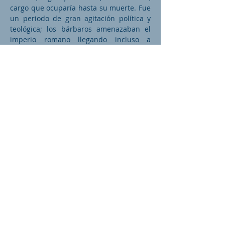
cargo que ocuparía hasta su muerte. Fue
un periodo de gran agitación política y
teológica; los bárbaros amenazaban el
imperio romano llegando incluso a
saquear a Roma en el 410, y el cisma y la
herejía amenazaban internamente la
unidad de la Iglesia. Agustín emprendió
con entusiasmo la batalla teológica y
refutó brillantemente los argumentos
paganos que culpaban al cristianismo
por los males que afectaban a Roma.
Combatió la herejía maniqueísta y
participó en dos grandes conflictos
religiosos, el uno contra los donatistas,
secta que sostenía que eran inválidos los
sacramentos administrados por
eclesiásticos en pecado. El otro, contra
las creencias pelagianos, seguidores de
un monje británico de la época que
negaba la doctrina del pecado original.
Durante este conflicto, que duró por