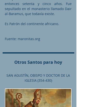
entonces setenta y cinco años. Fue
sepultado en el monasterio llamado Dair
al-Baramus, que todavía existe.
Es Patrón del continente africano.
Fuente: maronitas.org
Otros Santos para hoy
SAN AGUSTÍN, OBISPO Y DOCTOR DE LA
IGLESIA (354-430)