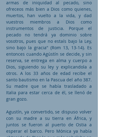
armas de iniquidad al pecado, sino
ofreceos más bien a Dios como quienes,
muertos, han vuelto a la vida, y dad
vuestros miembros a Dios como
instrumentos de justicia. Porque el
pecado no tendrá ya dominio sobre
vosotros, pues que no estaís bajo la Ley,
sino bajo la gracia" (Rom 13, 13-14). Es
entonces cuando Agústín se decide, y sin
reserva, se entrega en alma y cuerpo a
Dios, siguiendo su ley y explicandola a
otros. A los 33 años de edad recibe el
santo bautismo en la Pascua del año 387.
Su madre que se había trasladado a
Italia para estar cerca de él, se llenó de
gran gozo.
Agustín, ya convertido, se dispuso volver
con su madre a su tierra en África, y
juntos se fueron al puerto de Ostia a
esperar el barco. Pero Mónica ya había