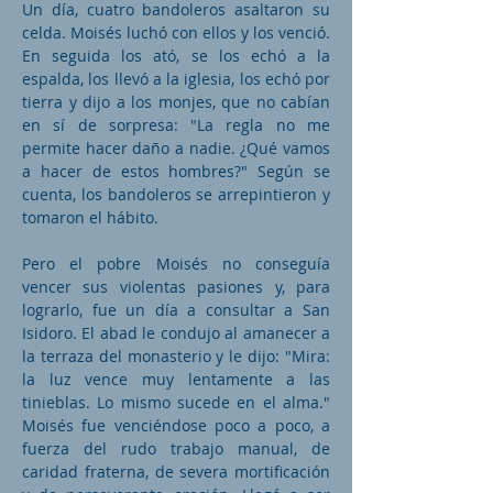
Un día, cuatro bandoleros asaltaron su
celda. Moisés luchó con ellos y los venció.
En seguida los ató, se los echó a la
espalda, los llevó a la iglesia, los echó por
tierra y dijo a los monjes, que no cabían
en sí de sorpresa: "La regla no me
permite hacer daño a nadie. ¿Qué vamos
a hacer de estos hombres?" Según se
cuenta, los bandoleros se arrepintieron y
tomaron el hábito.
Pero el pobre Moisés no conseguía
vencer sus violentas pasiones y, para
lograrlo, fue un día a consultar a San
Isidoro. El abad le condujo al amanecer a
la terraza del monasterio y le dijo: "Mira:
la luz vence muy lentamente a las
tinieblas. Lo mismo sucede en el alma."
Moisés fue venciéndose poco a poco, a
fuerza del rudo trabajo manual, de
caridad fraterna, de severa mortificación