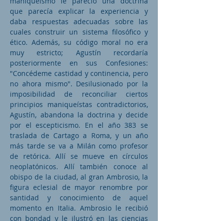
maniqueísmo le pareció una doctrina
que parecía explicar la experiencia y
daba respuestas adecuadas sobre las
cuales construir un sistema filosófico y
ético. Además, su código moral no era
muy estricto; Agustín recordaría
posteriormente en sus Confesiones:
"Concédeme castidad y continencia, pero
no ahora mismo". Desilusionado por la
imposibilidad de reconciliar ciertos
principios maniqueístas contradictorios,
Agustín, abandona la doctrina y decide
por el escepticismo. En el año 383 se
traslada de Cartago a Roma, y un año
más tarde se va a Milán como profesor
de retórica. Allí se mueve en círculos
neoplatónicos. Allí también conoce al
obispo de la ciudad, al gran Ambrosio, la
figura eclesial de mayor renombre por
santidad y conocimiento de aquel
momento en Italia. Ambrosio le recibió
con bondad y le ilustró en las ciencias