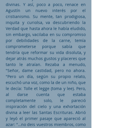
divinas. Y así, poco a poco, renace en
Agustín un nuevo interés por el
cristianismo. Su mente, tan prodigiosa,
inquita y curiolsa, va descubriendo la
Verdad que hasta ahora le había eludido,
sin embargo, vacilaba en su compromiso
por debilidades de la carne, temía
comprometerse porque sabía que
tendría que reformar su vida disoluta, y
dejar atrás muchos gustos y placeres que
tanto le atraían. Rezaba a menudo,
"Señor, dame castidad, pero no ahora.
"Pero un día, según su propio relato,
escuchó una voz, como la de un niño, que
le decía: Tolle et legge (toma y lee). Pero,
al darse cuenta que estaba
completamente solo, le pareció
inspiración del cielo y una exhortación
divina a leer las Santas Escrituras. Abrió
y leyó el primer pasaje que apareció al
azar: "…no deis vuestros miembros, como