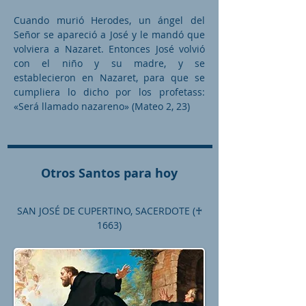
Cuando murió Herodes, un ángel del
Señor se apareció a José y le mandó que
volviera a Nazaret. Entonces José volvió
con el niño y su madre, y se
establecieron en Nazaret, para que se
cumpliera lo dicho por los profetass:
«Será llamado nazareno» (Mateo 2, 23)
Otros Santos para hoy
SAN JOSÉ DE CUPERTINO, SACERDOTE (♰
1663)