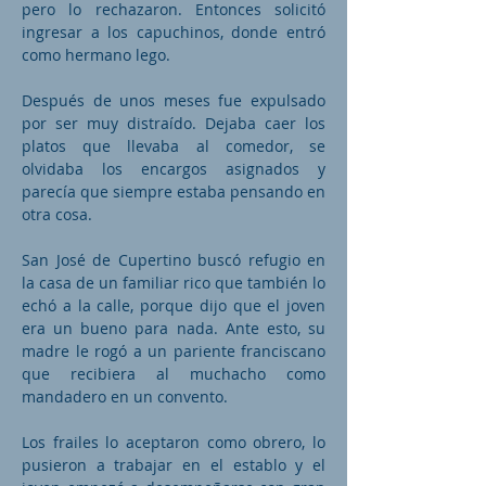
pero lo rechazaron. Entonces solicitó
ingresar a los capuchinos, donde entró
como hermano lego.
Después de unos meses fue expulsado
por ser muy distraído. Dejaba caer los
platos que llevaba al comedor, se
olvidaba los encargos asignados y
parecía que siempre estaba pensando en
otra cosa.
San José de Cupertino buscó refugio en
la casa de un familiar rico que también lo
echó a la calle, porque dijo que el joven
era un bueno para nada. Ante esto, su
madre le rogó a un pariente franciscano
que recibiera al muchacho como
mandadero en un convento.
Los frailes lo aceptaron como obrero, lo
pusieron a trabajar en el establo y el