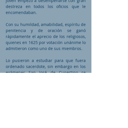
joven empezó a desempeñarse con gran
destreza en todos los oficios que le
encomendaban.
Con su humildad, amabilidad, espíritu de
penitencia y de oración se ganó
rápidamente el aprecio de los religiosos,
quienes en 1625 por votación unánime lo
admitieron como uno de sus miembros.
Lo pusieron a estudiar para que fuera
ordenado sacerdote, sin embargo en los
exámenes San José de Cupertino se
trababa y no era capaz de responder.
Llegó una de las pruebas finales y la
única frase del Evangelio que el fraile
sabía explicar era: “Bendito el fruto de tu
vientre Jesús”.
El examinador dijo que abriría la Biblia y
leería una frase al azar para escuchar la
interpretación. José estaba asustadísimo