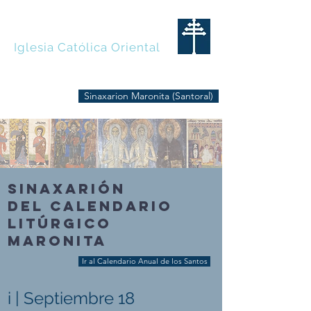
MARONITAS
Iglesia Católica Oriental
Sinaxarion Maronita (Santoral)
SINAXARIÓN
DEL CALENDARIO
LITÚRGICO
MARONITA
Ir al Calendario Anual de los Santos
i | Septiembre 18