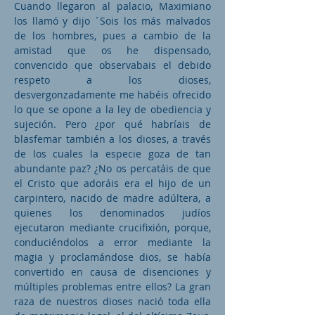
Cuando llegaron al palacio, Maximiano
los llamó y dijo ´Sois los más malvados
de los hombres, pues a cambio de la
amistad que os he dispensado,
convencido que observabais el debido
respeto a los dioses,
desvergonzadamente me habéis ofrecido
lo que se opone a la ley de obediencia y
sujeción. Pero ¿por qué habríais de
blasfemar también a los dioses, a través
de los cuales la especie goza de tan
abundante paz? ¿No os percatáis de que
el Cristo que adoráis era el hijo de un
carpintero, nacido de madre adúltera, a
quienes los denominados judíos
ejecutaron mediante crucifixión, porque,
conduciéndolos a error mediante la
magia y proclamándose dios, se había
convertido en causa de disenciones y
múltiples problemas entre ellos? La gran
raza de nuestros dioses nació toda ella