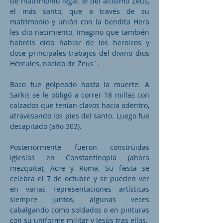
de matrimonio legal, el del altísimo Zeus,
el más santo, que a través de su
matrimonio y unión con la bendita Hera
les dio nacimiento. Imagino que también
habréis oído hablar de los heroicos y
doce principales trabajos del divino dios
Hércules, nacido de Zeus´.
Baco fue golpeado hasta la muerte. A
Sarkis se le obligó a correr 18 millas con
calzados que tenían clavos hacia adentro,
atravesando los pies del santo. Luego fue
decapitado (año 303).
Posteriormente fueron construidas
iglesias en Constantinopla (ahora
mezquita), Acre y Roma. Su fiesta se
celebra el 7 de octubre y se pueden ver
en varias representaciones artísticas
siempre juntos, algunas veces
cabalgando como soldados o en pinturas
con su uniforme militar y Jesús tras ellos.