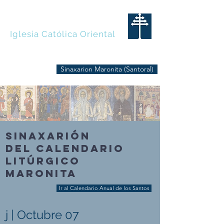
MARONITAS
Iglesia Católica Oriental
Sinaxarion Maronita (Santoral)
SINAXARIÓN
DEL CALENDARIO
LITÚRGICO
MARONITA
Ir al Calendario Anual de los Santos
j | Octubre 07