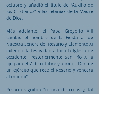
octubre y añadió el título de “Auxilio de
los Cristianos” a las letanías de la Madre
de Dios.
Más adelante, el Papa Gregorio XIII
cambió el nombre de la Fiesta al de
Nuestra Señora del Rosario y Clemente XI
extendió la festividad a toda la Iglesia de
occidente. Posteriormente San Pío X la
fijó para el 7 de octubre y afirmó: “Denme
un ejército que rece el Rosario y vencerá
al mundo”.
Rosario significa “corona de rosas y, tal
como lo definió el propio San Pío V, “es un
modo piadosísimo de oración, al alcance
de todos, que consiste en ir repitiendo el
saludo que el ángel le dio a María;
interponiendo un Padrenuestro entre
cada diez Avemarías y tratando de ir
meditando mientras tanto en la Vida de