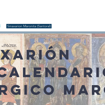
S
Inicio
Liturgia
Música
Enquiridión
Tienda
l
Sinaxarion Maronita (Santoral)
AXARIÓN
 CALENDARI
ÚRGICO MAR