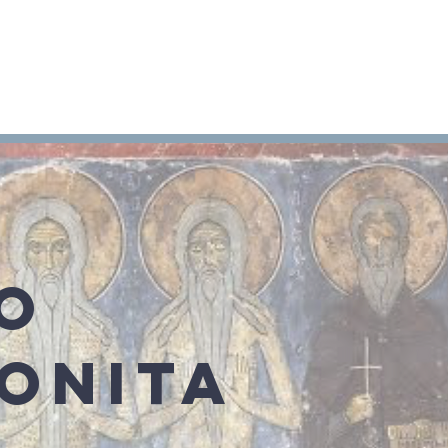
Arameo
Blog
Información
O
ONITA