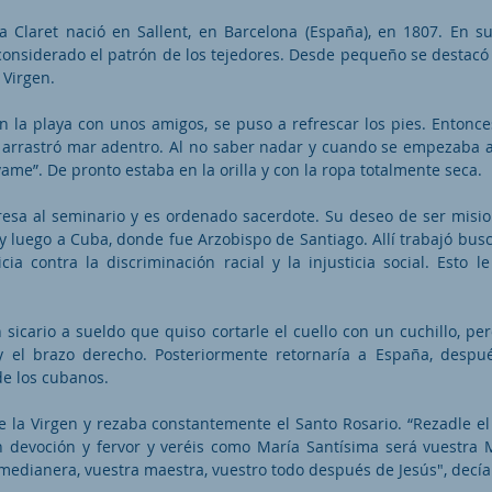
 Claret nació en Sallent, en Barcelona (España), en 1807. En s
s considerado el patrón de los tejedores. Desde pequeño se destacó
a Virgen.
n la playa con unos amigos, se puso a refrescar los pies. Entonce
 arrastró mar adentro. Al no saber nadar y cuando se empezaba a 
vame”. De pronto estaba en la orilla y con la ropa totalmente seca.
esa al seminario y es ordenado sacerdote. Su deseo de ser mision
s y luego a Cuba, donde fue Arzobispo de Santiago. Allí trabajó bu
cia contra la discriminación racial y la injusticia social. Esto l
sicario a sueldo que quiso cortarle el cuello con un cuchillo, per
 y el brazo derecho. Posteriormente retornaría a España, desp
de los cubanos.
 la Virgen y rezaba constantemente el Santo Rosario. “Rezadle el
n devoción y fervor y veréis como María Santísima será vuestra 
medianera, vuestra maestra, vuestro todo después de Jesús", decía