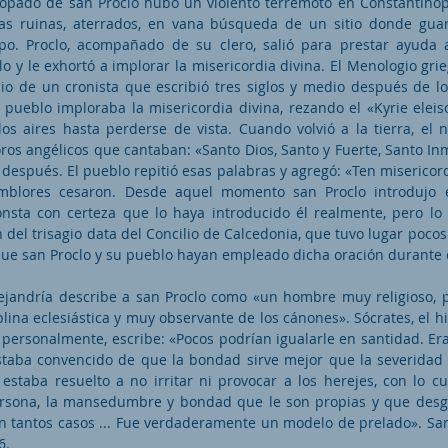
copado de san Proclo hubo un violento terremoto en Constantino
as ruinas, aterrados, en vana búsqueda de un sitio donde gua
o. Proclo, acompañado de su clero, salió para prestar ayuda a
o y le exhortó a implorar la misericordia divina. El Menologio grie
io de un cronista que escribió tres siglos y medio después de lo
 pueblo imploraba la misericordia divina, rezando el «Kyrie eleis
os aires hasta perderse de vista. Cuando volvió a la tierra, el 
ros angélicos que cantaban: «Santo Dios, Santo y Fuerte, Santo Inmo
espués. El pueblo repitió esas palabras y agregó: «Ten misericord
mblores cesaron. Desde aquel momento san Proclo introdujo en
onsta con certeza que lo haya introducido él realmente, pero lo 
del trisagio data del Concilio de Calcedonia, que tuvo lugar poco
ue san Proclo y su pueblo hayan empleado dicha oración durante 
Alejandría describe a san Proclo como «un hombre muy religioso, 
plina eclesiástica y muy observante de los cánones». Sócrates, el hi
 personalmente, escribe: «Pocos podrían igualarle en santidad. E
staba convencido de que la bondad sirve mejor que la severidad 
 estaba resuelto a no irritar ni provocar a los herejes, con lo cu
persona, la mansedumbre y bondad que le son propias y que des
n tantos casos ... Fue verdaderamente un modelo de prelado». San
6.