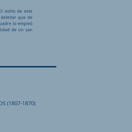
l estilo de este
 deleitar que de
 padre lo empleó
alidad de un san
S (1807-1870)