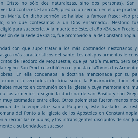
n Cristo no sólo dos naturalezas, sino dos personas). San 
 verdad contra él. El año 429, predicó un sermón en el que procla
rgen María. En dicho sermón se hallaba la famosa frase: «No p
do, sino que confesamos a un Dios encarnado». Nestorio fu
eligió para sucederle. A la muerte de éste, el año 434, san Proclo
esión de la sede de Cízico, fue promovido a la de Constantinopla.
ondad con que supo tratar a los más obstinados nestorianos y 
rasgos más característicos del santo. Los obispos armenios le con
escritos de Teodoro de Mopsuestia, que ya había muerto, pero s
a región. San Proclo escribió en respuesta el «Tomo a los Armenio
obras. En ella condenaba la doctrina mencionada por su pa
 exponía la verdadera doctrina sobre la Encarnación, todo ell
l había muerto en comunión con la Iglesia y cuya memoria era m
a a los armenios a seguir la doctrina de san Basilio y san Greg
n muy estimadas entre ellos. Otros polemistas fueron menos mo
ayuda de la emperatriz santa Pulqueria, éste trasladó los res
omana del Ponto a la Iglesia de los Apóstoles en Constantinopla
n a recibir las reliquias, y los intransigentes discípulos de san J
lmente a su bondadoso sucesor.