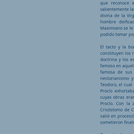
que reconoce e
valientemente la
divina de la Vi
hombre deifica
Maximiano se le 
podido tomar pos
El tacto y la b
constituyen los 
doctrina y los 
famoso en aquell
famosa de sus 
nestorianismo y
Teodoro, el cua
Proclo exhortab
cuyas obras era
Proclo. Con la 
Crisóstomo de C
salió en procesió
sometieron fina