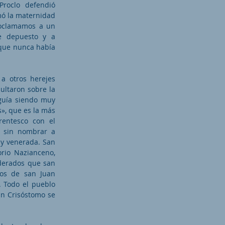
Proclo defendió
mó la maternidad
roclamamos a un
e depuesto y a
, que nunca había
a otros herejes
sultaron sobre la
eguía siendo muy
s», que es la más
rentesco con el
o sin nombrar a
uy venerada. San
orio Nazianceno,
derados que san
tos de san Juan
. Todo el pueblo
uan Crisóstomo se