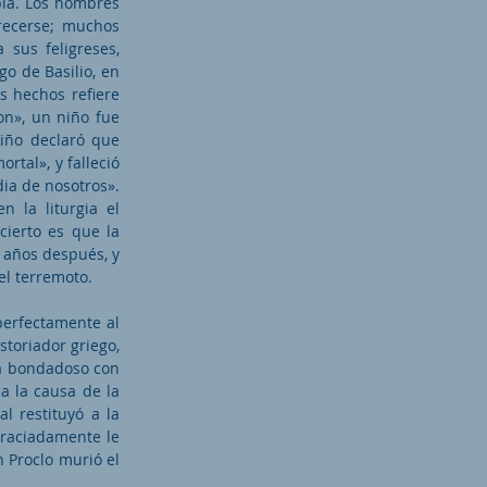
pla. Los hombres
recerse; muchos
 sus feligreses,
go de Basilio, en
s hechos refiere
on», un niño fue
niño declaró que
rtal», y falleció
ia de nosotros».
 la liturgia el
cierto es que la
s años después, y
el terremoto.
perfectamente al
storiador griego,
ra bondadoso con
a la causa de la
al restituyó a la
graciadamente le
 Proclo murió el