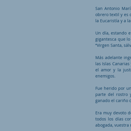
San Antonio María
obrero textil y e
la Eucaristía y a l
Un día, estando e
gigantesca que lo
“Virgen Santa, sál
Más adelante ingr
las Islas Canaria
el amor y la justi
enemigos.
Fue herido por un 
parte del rostro
ganado el cariño 
Era muy devoto de
todos los días co
abogada, vuestra 