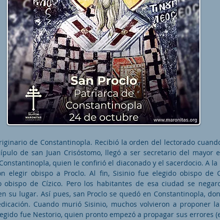
riginario de Constantinopla. Recibió la orden del lectorado cuand
ípulo de san Juan Crisóstomo, llegó a ser secretario del mayor 
Constantinopla, quien le confirió el diaconado y el sacerdocio. A la
n elegir obispo a Proclo. Al fin, Sisinio fue elegido obispo de 
 obispo de Cízico. Pero los habitantes de esa ciudad se negar
 en su lugar. Así pues, san Proclo se quedó en Constantinopla, do
dicación. Cuando murió Sisinio, muchos volvieron a proponer l
elegido fue Nestorio, quien pronto empezó a propagar sus errores (