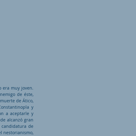
o era muy joven.
enemigo de éste,
 muerte de Ático,
Constantinopla y
on a aceptarle y
nde alcanzó gran
a candidatura de
el nestorianismo,