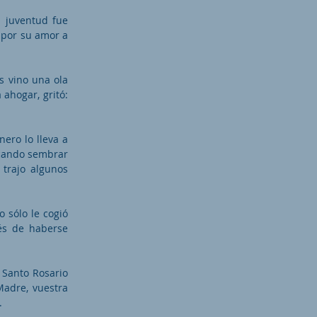
u juventud fue
 por su amor a
s vino una ola
ahogar, gritó:
ero lo lleva a
scando sembrar
e trajo algunos
o sólo le cogió
ués de haberse
 Santo Rosario
Madre, vuestra
.