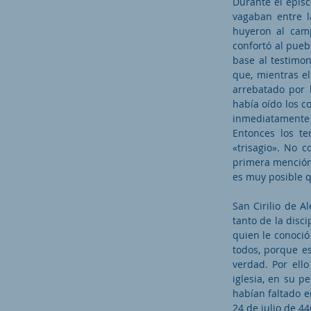
Durante el epis
vagaban entre l
huyeron al camp
confortó al puebl
base al testimon
que, mientras el
arrebatado por l
había oído los co
inmediatamente d
Entonces los te
«trisagio». No c
primera mención 
es muy posible q
San Cirilio de 
tanto de la disci
quien le conoció
todos, porque e
verdad. Por ello
iglesia, en su 
habían faltado e
24 de julio de 44