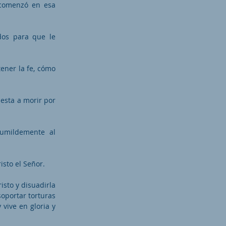
 comenzó en esa
dos para que le
ener la fe, cómo
uesta a morir por
humildemente al
sto el Señor.
isto y disuadirla
soportar torturas
 vive en gloria y