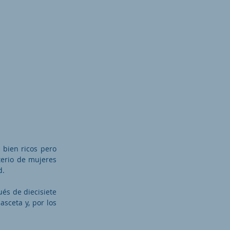
 bien ricos pero
terio de mujeres
d.
ués de diecisiete
asceta y, por los