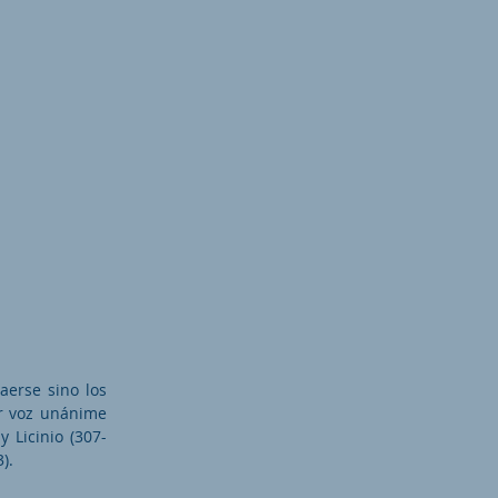
aerse sino los
or voz unánime
 Licinio (307-
).