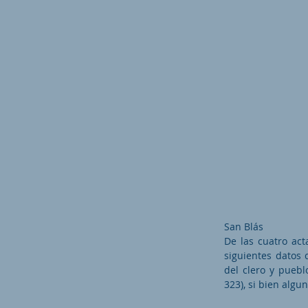
San Blás
De las cuatro act
siguientes datos 
del clero y puebl
323), si bien algu