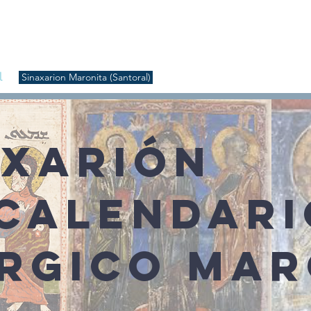
S
Inicio
Liturgia
Música
Enquiridión
Tienda
l
Sinaxarion Maronita (Santoral)
AXARIÓN
 CALENDARI
ÚRGICO MAR