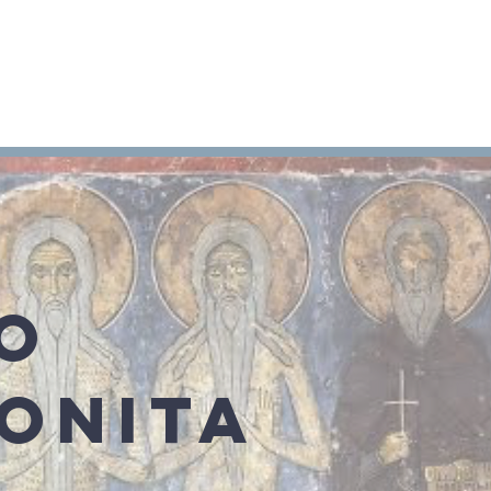
Arameo
Blog
Información
O
ONITA