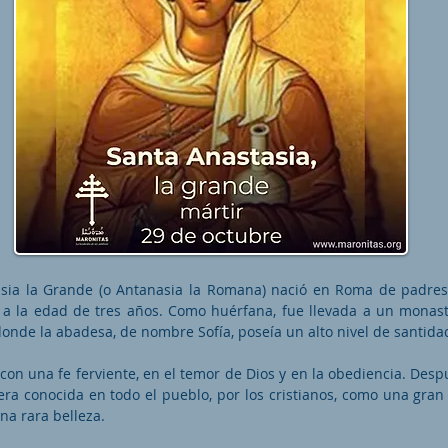
asia la Grande (o Antanasia la Romana) nació en Roma de padres
a la edad de tres años. Como huérfana, fue llevada a un monas
onde la abadesa, de nombre Sofía, poseía un alto nivel de santida
 con una fe ferviente, en el temor de Dios y en la obediencia. Desp
era conocida en todo el pueblo, por los cristianos, como una gran 
a rara belleza.