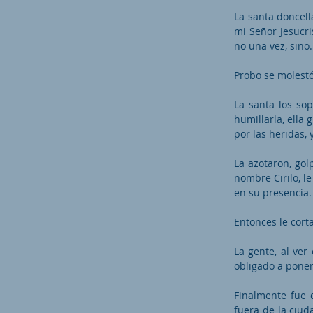
La santa doncell
mi Señor Jesucri
no una vez, sino.
Probo se molestó
La santa los so
humillarla, ella
por las heridas,
La azotaron, gol
nombre Cirilo, l
en su presencia.
Entonces le corta
La gente, al ver
obligado a poner 
Finalmente fue 
fuera de la ciud