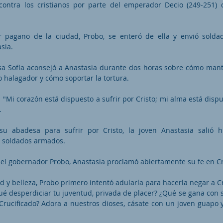
contra los cristianos por parte del emperador Decio (249-251)
r pagano de la ciudad, Probo, se enteró de ella y envió solda
sia.
a Sofía aconsejó a Anastasia durante dos horas sobre cómo mant
o halagador y cómo soportar la tortura.
: "Mi corazón está dispuesto a sufrir por Cristo; mi alma está disp
.
su abadesa para sufrir por Cristo, la joven Anastasia salió 
s soldados armados.
el gobernador Probo, Anastasia proclamó abiertamente su fe en Cri
d y belleza, Probo primero intentó adularla para hacerla negar a Cr
qué desperdiciar tu juventud, privada de placer? ¿Qué se gana con 
Crucificado? Adora a nuestros dioses, cásate con un joven guapo y