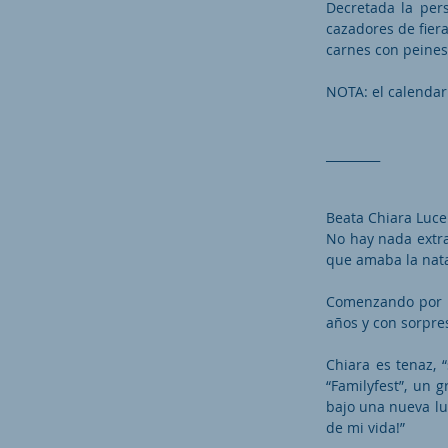
Decretada la per
cazadores de fier
carnes con peines 
NOTA: el calendar
_________
Beata Chiara Luc
No hay nada extra
que amaba la natac
Comenzando por s
años y con sorpres
Chiara es tenaz, 
“Familyfest”, un 
bajo una nueva luz
de mi vida!”