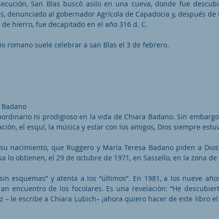
secución, San Blas buscó asilo en una cueva, donde fue descub
as, denunciado al gobernador Agrícola de Capadocia y, después de 
de hierro, fue decapitado en el año 316 d. C.
io romano suele celebrar a san Blas el 3 de febrero.
e Badano
ordinario ni prodigioso en la vida de Chiara Badano. Sin embargo,
ión, el esquí, la música y estar con los amigos, Dios siempre estu
u nacimiento, que Ruggero y María Teresa Badano piden a Dios
a lo obtienen, el 29 de octubre de 1971, en Sassello, en la zona de
“sin esquemas” y atenta a los “últimos”. En 1981, a los nueve años
gran encuentro de los focolares. Es una revelación: “He descubiert
 – le escribe a Chiara Lubich– ¡ahora quiero hacer de este libro el