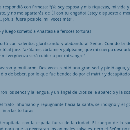
a respondió con firmeza: "¡Ya soy esposa y mis riquezas, mi vida y
sto, y no me apartarás de Él con tu engaño! Estoy dispuesto a mor
.. ¡oh, si fuera posible, mil veces más".
 y luego sometió a Anastasia a feroces torturas.
portó con valentía, glorificando y alabando al Señor. Cuando la 
 gritó al juez: "azótame, córtame y golpéame, que mi cuerpo desnu
 y mi vergüenza será cubierta por mi sangre".
pearon y mutilaron. Dos veces sintió una gran sed y pidió agua, y
e dio de beber, por lo que fue bendecido por el mártir y decapitad
ron los senos y la lengua, y un ángel de Dios se le apareció y la so
 el trato inhumano y repugnante hacia la santa, se indignó y el g
fin a las torturas.
decapitada con la espada fuera de la ciudad. El cuerpo de la sa
ad para que la devoraran los animales salvajes, pero el Señor no 