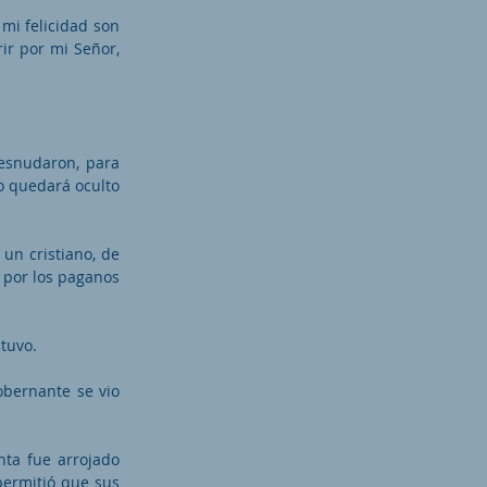
 mi felicidad son
ir por mi Señor,
desnudaron, para
do quedará oculto
 un cristiano, de
o por los paganos
stuvo.
obernante se vio
nta fue arrojado
permitió que sus