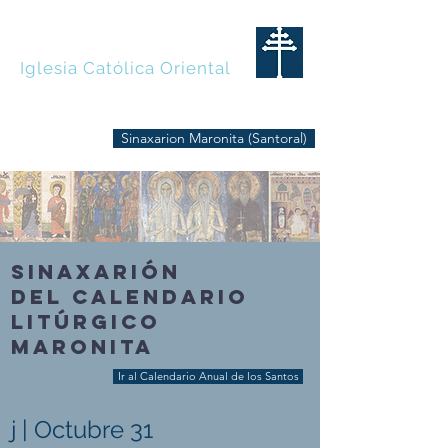
MARONITAS
Iglesia Católica Oriental
Sinaxarion Maronita (Santoral)
SINAXARIÓN
DEL CALENDARIO
LITÚRGICO
MARONITA
Ir al Calendario Anual de los Santos
j | Octubre 31