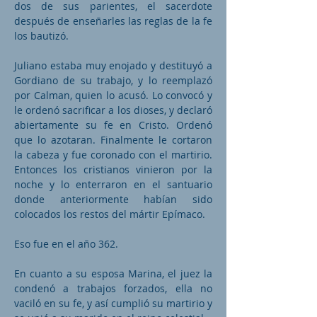
dos de sus parientes, el sacerdote
después de enseñarles las reglas de la fe
los bautizó.
Juliano estaba muy enojado y destituyó a
Gordiano de su trabajo, y lo reemplazó
por Calman, quien lo acusó. Lo convocó y
le ordenó sacrificar a los dioses, y declaró
abiertamente su fe en Cristo. Ordenó
que lo azotaran. Finalmente le cortaron
la cabeza y fue coronado con el martirio.
Entonces los cristianos vinieron por la
noche y lo enterraron en el santuario
donde anteriormente habían sido
colocados los restos del mártir Epímaco.
Eso fue en el año 362.
En cuanto a su esposa Marina, el juez la
condenó a trabajos forzados, ella no
vaciló en su fe, y así cumplió su martirio y