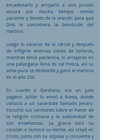
encadenarlo y arrojarlo a una prisión
oscura por mucho tiempo, siendo
paciente y devoto de la oración para que
Dios le concediera la bendición del
martirio.
Luego lo sacaron de la cárcel y después
de infligirle diversas clases de torturas,
mientras tenía paciencia, lo arrojaron en
una palangana llena de cal fresca, así su
alma pura se desbordó y ganó el martirio
en el año 250.
En cuanto a Gordiano, era un juez
pagano. Julián lo envió a Roma, donde
conoció a un sacerdote llamado Jenaro.
Escuchó sus sermones sobre el honor de
la religión cristiana y la sublimidad de
sus enseñanzas. La gracia tocó su
corazón e iluminó su mente, así creyó en
Cristo, junto con su esposa y cincuenta y