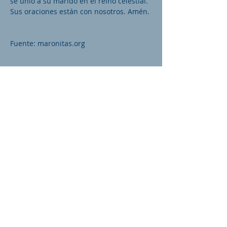
se unió a su marido en el reino celestial.
Sus oraciones están con nosotros. Amén.
Fuente: maronitas.org
Otros Santos para hoy
NO SIEMPRE AGREGAMOS OTROS
SANTOS