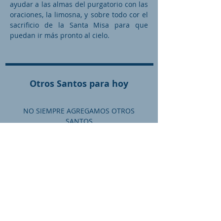
ayudar a las almas del purgatorio con las
oraciones, la limosna, y sobre todo cor el
sacrificio de la Santa Misa para que
puedan ir más pronto al cielo.
Otros Santos para hoy
NO SIEMPRE AGREGAMOS OTROS
SANTOS