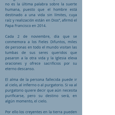
no es la última palabra sobre la suerte
humana, puesto que el hombre está
destinado a una vida sin límites, cuya
raíz y realización están en Dios”, afirmó el
Papa Francisco en 2014.
Cada 2 de noviembre, día que se
conmemora a los Fieles Difuntos, miles
de personas en todo el mundo visitan las
tumbas de sus seres queridos que
pasaron a la otra vida y la Iglesia eleva
oraciones y ofrece sacrificios por su
eterno descanso.
El alma de la persona fallecida puede ir
al cielo, al infierno o al purgatorio. Si va al
purgatorio quiere decir que aún necesita
purificarse, pero su destino será, en
algún momento, el cielo.
Por ello los creyentes en la tierra pueden