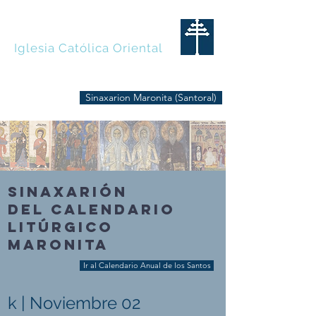
MARONITAS
Iglesia Católica Oriental
Sinaxarion Maronita (Santoral)
SINAXARIÓN
DEL CALENDARIO
LITÚRGICO
MARONITA
Ir al Calendario Anual de los Santos
k | Noviembre 02