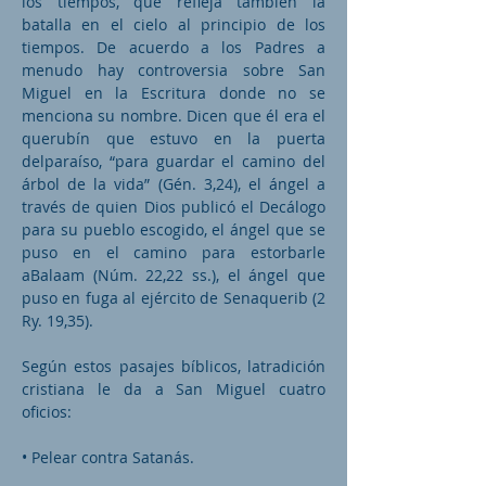
los tiempos, que refleja también la
batalla en el cielo al principio de los
tiempos. De acuerdo a los Padres a
menudo hay controversia sobre San
Miguel en la Escritura donde no se
menciona su nombre. Dicen que él era el
querubín que estuvo en la puerta
delparaíso, “para guardar el camino del
árbol de la vida” (Gén. 3,24), el ángel a
través de quien Dios publicó el Decálogo
para su pueblo escogido, el ángel que se
puso en el camino para estorbarle
aBalaam (Núm. 22,22 ss.), el ángel que
puso en fuga al ejército de Senaquerib (2
Ry. 19,35).
Según estos pasajes bíblicos, latradición
cristiana le da a San Miguel cuatro
oficios:
• Pelear contra Satanás.