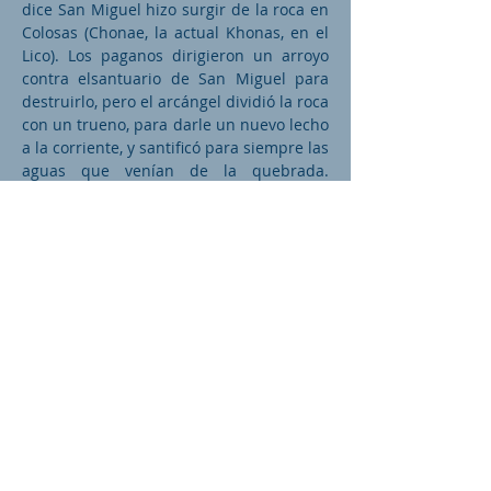
dice San Miguel hizo surgir de la roca en
Colosas (Chonae, la actual Khonas, en el
Lico). Los paganos dirigieron un arroyo
contra elsantuario de San Miguel para
destruirlo, pero el arcángel dividió la roca
con un trueno, para darle un nuevo lecho
a la corriente, y santificó para siempre las
aguas que venían de la quebrada.
También en Pitia en Bitinia y en todas
partes de Asia, los manantiales termales
eran dedicados a San Miguel.
En el arte San Miguel es representado
como guerrero angélico, armado con un
casco, espada y escudo (frecuentemente
la armadura presenta la inscripción en
latín: Quis ut deus), parado sobre el
dragón, a quien a veces clava con una
lanza. También sostiene un par de
balanzas en donde pesa las almas de los
difuntos (cf. Rock, “The Church of Our