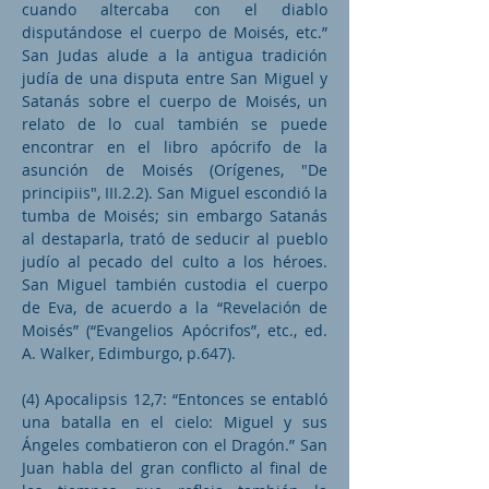
cuando altercaba con el diablo
disputándose el cuerpo de Moisés, etc.”
San Judas alude a la antigua tradición
judía de una disputa entre San Miguel y
Satanás sobre el cuerpo de Moisés, un
relato de lo cual también se puede
encontrar en el libro apócrifo de la
asunción de Moisés (Orígenes, "De
principiis", III.2.2). San Miguel escondió la
tumba de Moisés; sin embargo Satanás
al destaparla, trató de seducir al pueblo
judío al pecado del culto a los héroes.
San Miguel también custodia el cuerpo
de Eva, de acuerdo a la “Revelación de
Moisés” (“Evangelios Apócrifos”, etc., ed.
A. Walker, Edimburgo, p.647).
(4) Apocalipsis 12,7: “Entonces se entabló
una batalla en el cielo: Miguel y sus
Ángeles combatieron con el Dragón.” San
Juan habla del gran conflicto al final de