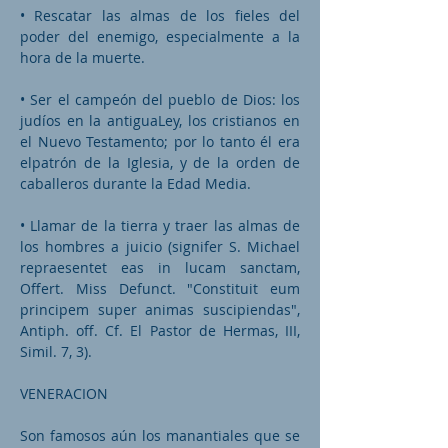
• Rescatar las almas de los fieles del
poder del enemigo, especialmente a la
hora de la muerte.
• Ser el campeón del pueblo de Dios: los
judíos en la antiguaLey, los cristianos en
el Nuevo Testamento; por lo tanto él era
elpatrón de la Iglesia, y de la orden de
caballeros durante la Edad Media.
• Llamar de la tierra y traer las almas de
los hombres a juicio (signifer S. Michael
repraesentet eas in lucam sanctam,
Offert. Miss Defunct. "Constituit eum
principem super animas suscipiendas",
Antiph. off. Cf. El Pastor de Hermas, III,
Simil. 7, 3).
VENERACION
Son famosos aún los manantiales que se