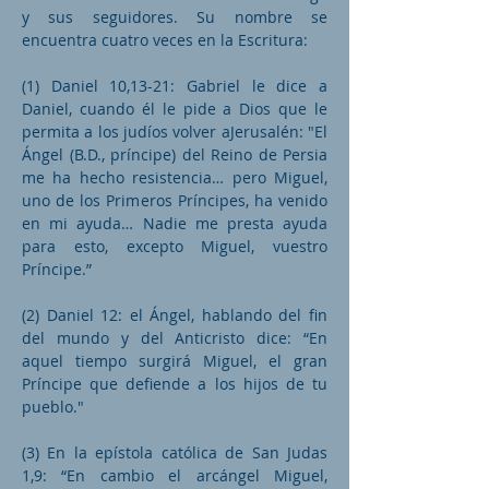
y sus seguidores. Su nombre se
encuentra cuatro veces en la Escritura:
(1) Daniel 10,13-21: Gabriel le dice a
Daniel, cuando él le pide a Dios que le
permita a los judíos volver aJerusalén: "El
Ángel (B.D., príncipe) del Reino de Persia
me ha hecho resistencia… pero Miguel,
uno de los Primeros Príncipes, ha venido
en mi ayuda… Nadie me presta ayuda
para esto, excepto Miguel, vuestro
Príncipe.”
(2) Daniel 12: el Ángel, hablando del fin
del mundo y del Anticristo dice: “En
aquel tiempo surgirá Miguel, el gran
Príncipe que defiende a los hijos de tu
pueblo."
(3) En la epístola católica de San Judas
1,9: “En cambio el arcángel Miguel,