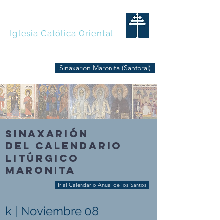
MARONITAS
Iglesia Católica Oriental
Sinaxarion Maronita (Santoral)
SINAXARIÓN
DEL CALENDARIO
LITÚRGICO
MARONITA
Ir al Calendario Anual de los Santos
k | Noviembre 08