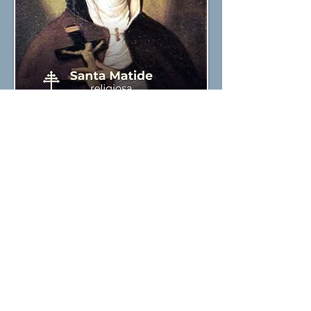
Vive en la segunda mitad del 1200.
Sajona de nacimiento, Matilde entra
pronto entre las Benedictinas de
Rodersdorf donde se hace monja.
Alcanza a la hermana abadesa en Helfta
y allí se distingue por su humildad y
amabilidad. Tiene frecuentes visiones
místicas que después recoge en un
célebre texto.
Fuente: VaticanNews