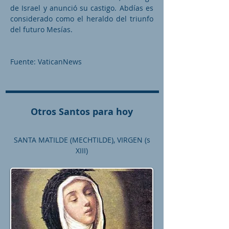
de Israel y anunció su castigo. Abdías es
considerado como el heraldo del triunfo
del futuro Mesías.
Fuente: VaticanNews
Otros Santos para hoy
SANTA MATILDE (MECHTILDE), VIRGEN (s
XIII)