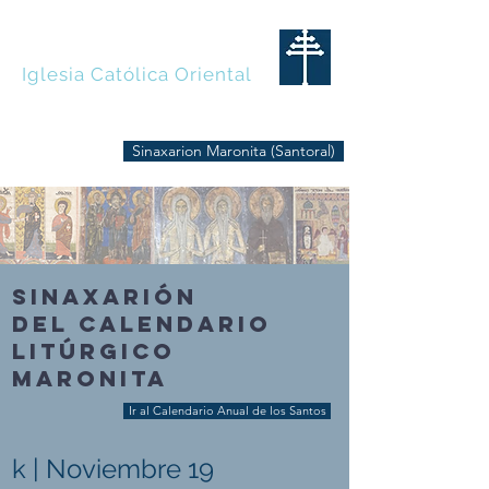
MARONITAS
Iglesia Católica Oriental
Sinaxarion Maronita (Santoral)
SINAXARIÓN
DEL CALENDARIO
LITÚRGICO
MARONITA
Ir al Calendario Anual de los Santos
k | Noviembre 19