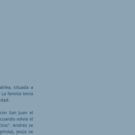
lilea, situada a
 La familia tenía
udad.
 con San Juan el
(cuando volvía el
Dios". Andrés se
lista), Jesús se