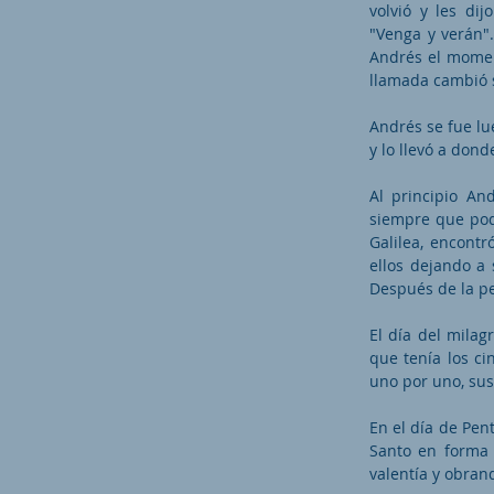
volvió y les dij
"Venga y verán"
Andrés el moment
llamada cambió 
Andrés se fue l
y lo llevó a dond
Al principio A
siempre que pod
Galilea, encont
ellos dejando a 
Después de la pe
El día del milag
que tenía los ci
uno por uno, sus
En el día de Pent
Santo en forma 
valentía y obran