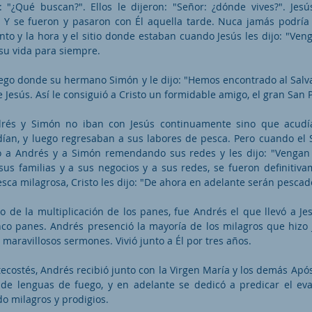
o: "¿Qué buscan?". Ellos le dijeron: "Señor: ¿dónde vives?". Jesú
. Y se fueron y pasaron con Él aquella tarde. Nuca jamás podría
o y la hora y el sitio donde estaban cuando Jesús les dijo: "Veng
su vida para siempre.
uego donde su hermano Simón y le dijo: "Hemos encontrado al Sal
e Jesús. Así le consiguió a Cristo un formidable amigo, el gran San 
ndrés y Simón no iban con Jesús continuamente sino que acudí
ían, y luego regresaban a sus labores de pesca. Pero cuando el S
ró a Andrés y a Simón remendando sus redes y les dijo: "Vengan
sus familias y a sus negocios y a sus redes, se fueron definitiva
sca milagrosa, Cristo les dijo: "De ahora en adelante serán pescad
ro de la multiplicación de los panes, fue Andrés el que llevó a J
nco panes. Andrés presenció la mayoría de los milagros que hizo 
 maravillosos sermones. Vivió junto a Él por tres años.
ecostés, Andrés recibió junto con la Virgen María y los demás Apóst
de lenguas de fuego, y en adelante se dedicó a predicar el ev
do milagros y prodigios.