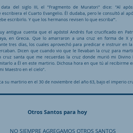
data del siglo III, el "Fragmento de Muratori" dice: "Al após
escribiera el Cuarto Evangelio. Él dudaba, pero le consultó al ap
‘Debe escribirlo. Y que los hermanos revisen lo que escriba’".
uy antigua cuenta que el apóstol Andrés fue crucificado en Patrá
aya, en Grecia. Que lo amarraron a una cruz en forma de X y 
te tres días, los cuales aprovechó para predicar e instruir en la
ercaban. Dicen que cuando vio que le llevaban la cruz para martir
oh cruz santa que me recuerdas la cruz donde murió mi Divino
itarlo a Él en este martirio. Dichosa hora en que tú al recibirme 
mi Maestro en el cielo".
oca su martirio en el 30 de noviembre del año 63, bajo el imperio c
Otros Santos para hoy
NO SIEMPRE AGREGAMOS OTROS SANTOS