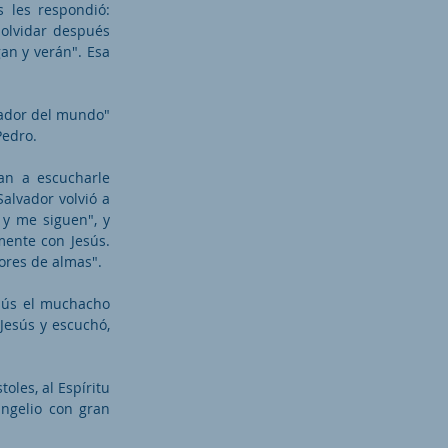
s les respondió:
 olvidar después
an y verán". Esa
vador del mundo"
Pedro.
an a escucharle
alvador volvió a
 y me siguen", y
mente con Jesús.
ores de almas".
esús el muchacho
Jesús y escuchó,
oles, al Espíritu
angelio con gran