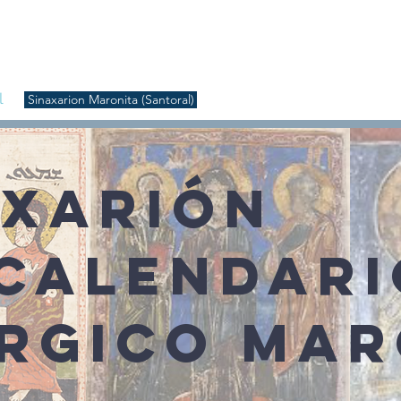
S
Inicio
Liturgia
Música
Enquiridión
Tienda
l
Sinaxarion Maronita (Santoral)
AXARIÓN
 CALENDARI
ÚRGICO MAR