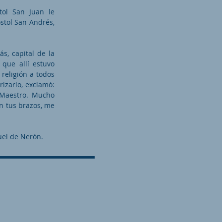
tol San Juan le
óstol San Andrés,
s, capital de la
que allí estuvo
 religión a todos
izarlo, exclamó:
 Maestro. Mucho
en tus brazos, me
ruel de Nerón.