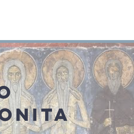
Arameo
Blog
Información
O
ONITA