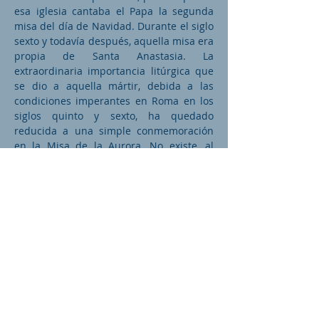
esa iglesia cantaba el Papa la segunda
misa del día de Navidad. Durante el siglo
sexto y todavía después, aquella misa era
propia de Santa Anastasia. La
extraordinaria importancia litúrgica que
se dio a aquella mártir, debida a las
condiciones imperantes en Roma en los
siglos quinto y sexto, ha quedado
reducida a una simple conmemoración
en la Misa de la Aurora. No existe, al
parecer, ninguna tradición en la que se
mencione que Santa Anastasia haya sido
martirizada un 25 de diciembre. En la
actualidad, los griegos celebran su fiesta
el día 22, la veneran como una
megalomártir y como abogada y
remediadora de los que sufren los
efectos de algún veneno.