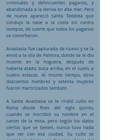
criminales y delincuentes paganos, y
abandonada a la deriva en alta mar. Pero
de nuevo apareció Santa Teódota que
condujo la nave a la costa sin contra
tiempos, de suerte que todos los paganos
se convirtieron.
Anastasia fue capturada de nuevo y se la
envió a la isla de Palmira, donde se le dio
muerte en la hoguera, después de
haberla atado, boca arriba, en el suelo, a
cuatro estacas. Al mismo tiempo, otros
doscientos hombres y setenta mujeres
fueron martirizados también.
A Santa Anastasia se le rindió culto en
Roma desde fines del siglo quinto,
cuando se inscribió su nombre en el
canon de la misa, pero según los datos
ciertos que se tienen, nunca tuvo nada
que ver con esa ciudad. Su culto se