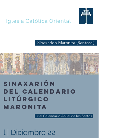
MARONITAS
Iglesia Católica Oriental
Sinaxarion Maronita (Santoral)
SINAXARIÓN
DEL CALENDARIO
LITÚRGICO
MARONITA
Ir al Calendario Anual de los Santos
l | Diciembre 22