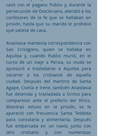
casó con el pagano Publio y, durante la
persecución de Diocleciano, atendió a los
confesores de la fe que se hallaban en
prisión, hasta que su marido le prohibió
que saliese de casa.
Anastasia mantenía correspondencia con
San Crisógono, quien se hallaba en
Aquilea y, cuando Publio murió, en el
curso de un viaje a Persia, su viuda se
apresuró a trasladarse a Aquilea para
socorrer a los cristianos de aquella
ciudad. Después del martirio de Santa
Agape, Cionía e Irene, también Anastasia
fue detenida y trasladada a Sirmio para
comparecer ante el prefecto del Ilírico.
Mientras estuvo en la prisión, se le
apareció con frecuencia Santa Teódota
para consolarla y alimentarla. Después
fue embarcada en un navío, junto con
otro cristiano y con numerosos