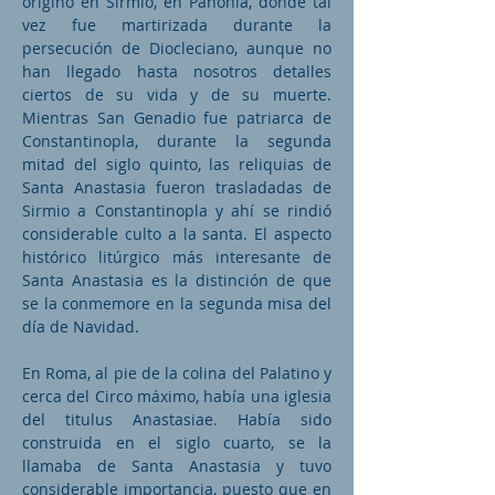
originó en Sirmio, en Panonia, donde tal
vez fue martirizada durante la
persecución de Diocleciano, aunque no
han llegado hasta nosotros detalles
ciertos de su vida y de su muerte.
Mientras San Genadio fue patriarca de
Constantinopla, durante la segunda
mitad del siglo quinto, las reliquias de
Santa Anastasia fueron trasladadas de
Sirmio a Constantinopla y ahí se rindió
considerable culto a la santa. El aspecto
histórico litúrgico más interesante de
Santa Anastasia es la distinción de que
se la conmemore en la segunda misa del
día de Navidad.
En Roma, al pie de la colina del Palatino y
cerca del Circo máximo, había una iglesia
del titulus Anastasiae. Había sido
construida en el siglo cuarto, se la
llamaba de Santa Anastasia y tuvo
considerable importancia, puesto que en