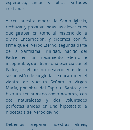
esperanza, amor y otras virtudes
cristianas.
Y con nuestra madre, la Santa Iglesia,
rechazar y prohibir todas las elevaciones
que giraban en torno al misterio de la
divina Encarnación, y creemos con fe
firme que el Verbo Eterno, segunda parte
de la Santísima Trinidad, nacido del
Padre en un nacimiento eterno e
inseparable, que tiene una esencia con el
Padre, es él mismo descendiente de la
suspensión de su gloria, se encarnó en el
vientre de Nuestra Señora la Virgen
María, por obra del Espíritu Santo, y se
hizo un ser humano como nosotros, con
dos naturalezas y dos voluntades
perfectas unidas en una hipóstasis: la
hipóstasis del Verbo divino.
Debemos preparar nuestras almas,