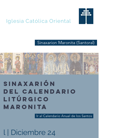
MARONITAS
Iglesia Católica Oriental
Sinaxarion Maronita (Santoral)
SINAXARIÓN
DEL CALENDARIO
LITÚRGICO
MARONITA
Ir al Calendario Anual de los Santos
l | Diciembre 24