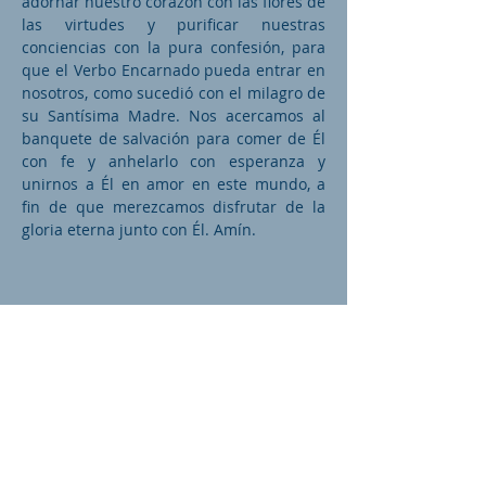
adornar nuestro corazón con las flores de
las virtudes y purificar nuestras
conciencias con la pura confesión, para
que el Verbo Encarnado pueda entrar en
nosotros, como sucedió con el milagro de
su Santísima Madre. Nos acercamos al
banquete de salvación para comer de Él
con fe y anhelarlo con esperanza y
unirnos a Él en amor en este mundo, a
fin de que merezcamos disfrutar de la
gloria eterna junto con Él. Amín.
Fuente: maronitas.org
Otros Santos para hoy