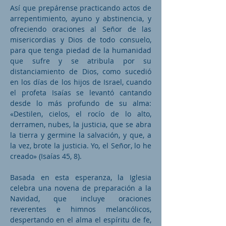
Así que prepárense practicando actos de
arrepentimiento, ayuno y abstinencia, y
ofreciendo oraciones al Señor de las
misericordias y Dios de todo consuelo,
para que tenga piedad de la humanidad
que sufre y se atribula por su
distanciamiento de Dios, como sucedió
en los días de los hijos de Israel, cuando
el profeta Isaías se levantó cantando
desde lo más profundo de su alma:
«Destilen, cielos, el rocío de lo alto,
derramen, nubes, la justicia, que se abra
la tierra y germine la salvación, y que, a
la vez, brote la justicia. Yo, el Señor, lo he
creado» (Isaías 45, 8).
Basada en esta esperanza, la Iglesia
celebra una novena de preparación a la
Navidad, que incluye oraciones
reverentes e himnos melancólicos,
despertando en el alma el espíritu de fe,